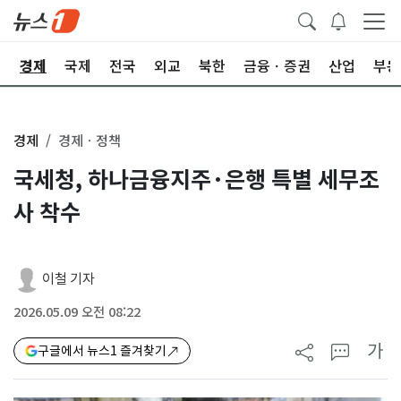
회
경제
국제
전국
외교
북한
금융ㆍ증권
산업
부동
경제
경제ㆍ정책
국세청, 하나금융지주·은행 특별 세무조
사 착수
이철 기자
2026.05.09 오전 08:22
가
구글에서 뉴스1 즐겨찾기