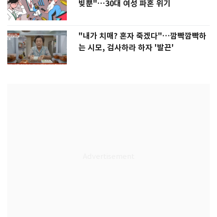
빚뿐"…30대 여성 파혼 위기
"내가 치매? 혼자 죽겠다"…깜빡깜빡하
는 시모, 검사하라 하자 '발끈'