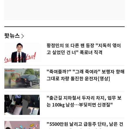
핫뉴스
황정민의 또 다른 팬 등장 "지독히 엮이
고 싶었던 건 너" 폭로녀 직격
"죽여줄까?" "그래 죽여라" 보행자 향해
그대로 차량 돌진한 운전자[영상]
"출근길 지하철서 두자리 차지, 업무 보
는 100㎏ 남성…부딪히면 신경질"
"5500만원 날리고 급등주 단타, 남은 건