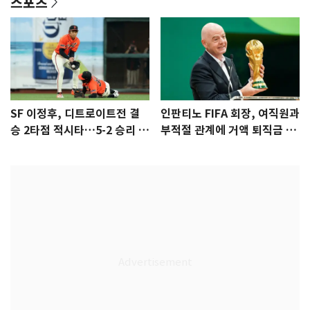
스포츠
SF 이정후, 디트로이트전 결
인판티노 FIFA 회장, 여직원과
승 2타점 적시타…5-2 승리 견
부적절 관계에 거액 퇴직금 지
인
급 논란