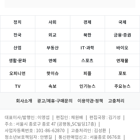
정치
사회
경제
국제
전국
외교
북한
금융·증권
산업
부동산
IT·과학
바이오
생활·문화
연예
스포츠
연재물
오피니언
핫이슈
피플
포토
TV
속보
인기뉴스
주요뉴스
회사소개
광고/제휴·구매문의
이용약관·정책
고충처리
대표이사/발행인 : 이영섭
|
편집인 : 채원배
|
편집국장 : 김기성
|
주소 : 서울시 종로구 종로 47 (공평동,SC빌딩17층)
|
사업자등록번호 : 101-86-62870
|
고충처리인 : 김성환
|
청소년보호책임자 : 안병길
|
통신판매업신고 : 서울종로 0676호
|