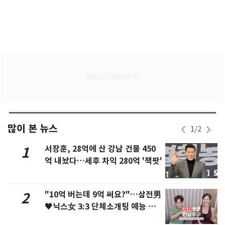
많이 본 뉴스
1
/
2
서장훈, 28억에 산 강남 건물 450
1
억 내놨다…세후 차익 280억 '잭팟'
"10억 버는데 9억 써요?"…삼전男
2
♥닉스女 3:3 단체소개팅 예능 화
제