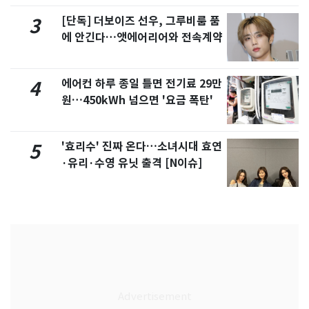
[단독] 더보이즈 선우, 그루비룸 품
3
에 안긴다…앳에어리어와 전속계약
에어컨 하루 종일 틀면 전기료 29만
4
원…450kWh 넘으면 '요금 폭탄'
'효리수' 진짜 온다…소녀시대 효연
5
·유리·수영 유닛 출격 [N이슈]