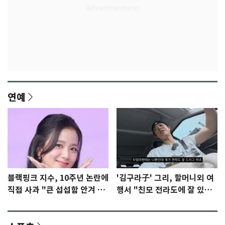
연예
블랙핑크 지수, 10주년 논란에
'김구라子' 그리, 할머니외 여
직접 사과 "큰 섭섭함 안겨 미
행서 "친모 전라도에 잘 있
안"
어"…유튜브서 언급