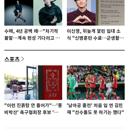
수애, 4년 공백 왜…"차기작
이신영, 뒤늦게 알린 입대 소
불발…계속 편성 기다리고 있
식 "신병훈련 수료…군생활
다"
집중"
스포츠
"이런 진흙탕 안 들어가"…'풍
'남아공 졸전' 처음 입 연 김민
비박산' 축구협회장 후보 '실
재 "선수들도 못 하기는 했다"
종'