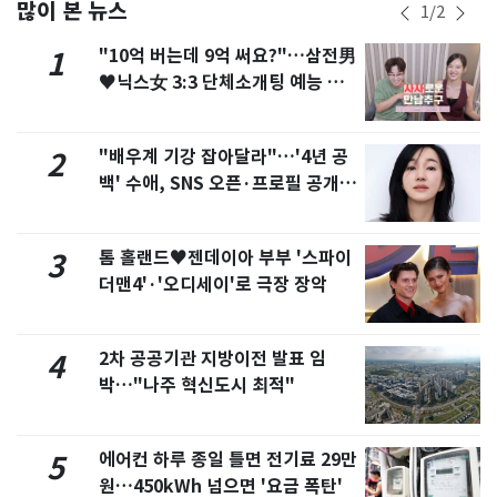
많이 본 뉴스
1
/
2
"10억 버는데 9억 써요?"…삼전男
1
♥닉스女 3:3 단체소개팅 예능 화
제
"배우계 기강 잡아달라"…'4년 공
2
백' 수애, SNS 오픈·프로필 공개
화제
톰 홀랜드♥젠데이아 부부 '스파이
3
더맨4'·'오디세이'로 극장 장악
2차 공공기관 지방이전 발표 임
4
박…"나주 혁신도시 최적"
에어컨 하루 종일 틀면 전기료 29만
5
원…450kWh 넘으면 '요금 폭탄'