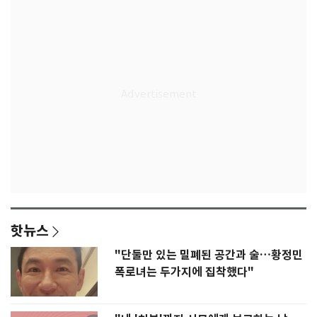
핫뉴스
"단둘만 있는 밀폐된 공간과 술…황정민
폭로녀는 두가지에 집착했다"