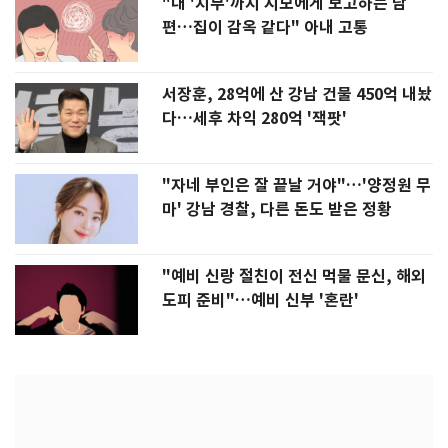
"내 '치부'까지 시모에게 보고하는 남
편…집이 감옥 같다" 아내 고통
서장훈, 28억에 산 강남 건물 450억 내놨
다…세후 차익 280억 '잭팟'
"자네 부인은 잘 끝날 거야"…'양정원 무
마' 강남 경찰, 다른 돈도 받은 정황
"예비 신랑 절친이 전신 먹물 문신, 해외
도피 준비"…예비 신부 '혼란'