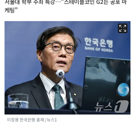
서울대 학부 주최 특강…"스테이블코인 G2는 공포 마
케팅"
이창용 한국은행 총재 /뉴스1