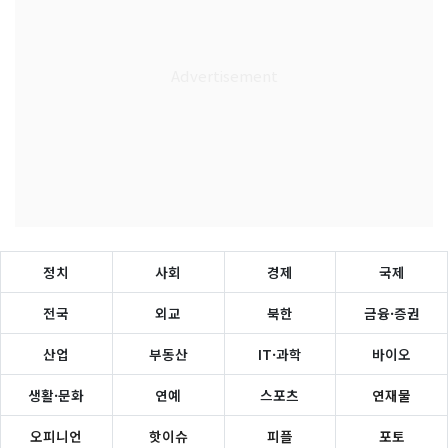
정치
사회
경제
국제
전국
외교
북한
금융·증권
산업
부동산
IT·과학
바이오
생활·문화
연예
스포츠
연재물
오피니언
핫이슈
피플
포토