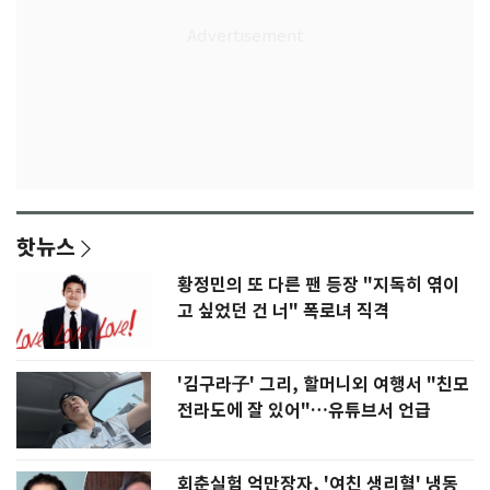
핫뉴스
황정민의 또 다른 팬 등장 "지독히 엮이
고 싶었던 건 너" 폭로녀 직격
'김구라子' 그리, 할머니외 여행서 "친모
전라도에 잘 있어"…유튜브서 언급
회춘실험 억만장자, '여친 생리혈' 냉동