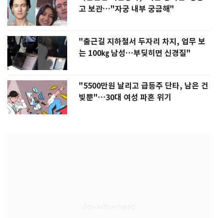
고 보관…"자궁 내부 궁금해"
"출근길 지하철서 두자리 차지, 업무 보
는 100㎏ 남성…부딪히면 신경질"
"5500만원 날리고 급등주 단타, 남은 건
빚뿐"…30대 여성 파혼 위기