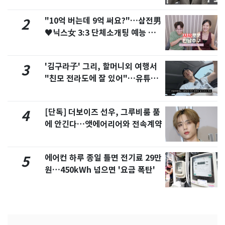
"10억 버는데 9억 써요?"…삼전男
2
♥닉스女 3:3 단체소개팅 예능 화
제
'김구라子' 그리, 할머니외 여행서
3
"친모 전라도에 잘 있어"…유튜브
서 언급
[단독] 더보이즈 선우, 그루비룸 품
4
에 안긴다…앳에어리어와 전속계약
에어컨 하루 종일 틀면 전기료 29만
5
원…450kWh 넘으면 '요금 폭탄'