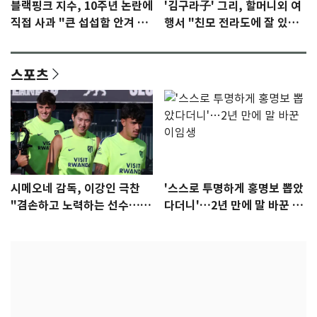
블랙핑크 지수, 10주년 논란에
'김구라子' 그리, 할머니외 여
직접 사과 "큰 섭섭함 안겨 미
행서 "친모 전라도에 잘 있
안"
어"…유튜브서 언급
스포츠
시메오네 감독, 이강인 극찬
'스스로 투명하게 홍명보 뽑았
"겸손하고 노력하는 선수…좋
다더니'…2년 만에 말 바꾼 이
은 첫인상"
임생