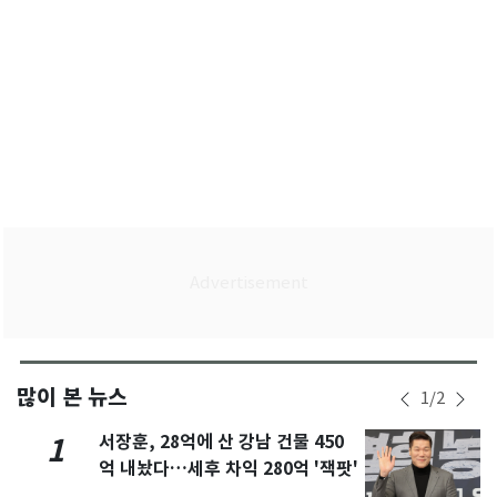
많이 본 뉴스
1
/
2
서장훈, 28억에 산 강남 건물 450
1
억 내놨다…세후 차익 280억 '잭팟'