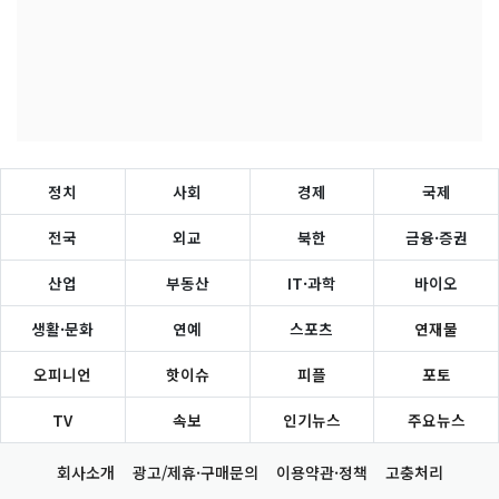
정치
사회
경제
국제
전국
외교
북한
금융·증권
산업
부동산
IT·과학
바이오
생활·문화
연예
스포츠
연재물
오피니언
핫이슈
피플
포토
TV
속보
인기뉴스
주요뉴스
회사소개
광고/제휴·구매문의
이용약관·정책
고충처리