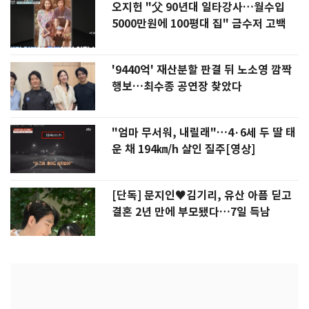
오지헌 "父 90년대 일타강사…월수입
5000만원에 100평대 집" 금수저 고백
'9440억' 재산분할 판결 뒤 노소영 깜짝
행보…최수종 공연장 찾았다
"엄마 무서워, 내릴래"…4·6세 두 딸 태
운 채 194㎞/h 살인 질주[영상]
[단독] 문지인♥김기리, 유산 아픔 딛고
결혼 2년 만에 부모됐다…7일 득남