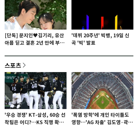
[단독] 문지인♥김기리, 유산
'데뷔 20주년' 빅뱅, 19일 신
아픔 딛고 결혼 2년 만에 부모
곡 '빅' 발표
됐다…7일 득남
스포츠
'우승 경쟁' KT-삼성, 60승 선
'폭염 방학'에 개인 타이틀도
착팀은 어디?…KS 직행 확률
영향…'AG 차출' 김도영·곽빈
77.8%
울상