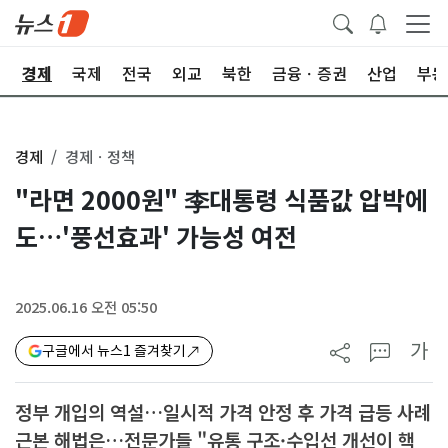
회
경제
국제
전국
외교
북한
금융ㆍ증권
산업
부동
경제
경제ㆍ정책
"라면 2000원" 李대통령 식품값 압박에
도…'풍선효과' 가능성 여전
2025.06.16 오전 05:50
가
구글에서 뉴스1 즐겨찾기
정부 개입의 역설…일시적 가격 안정 후 가격 급등 사례
근본 해법은…전문가들 "유통 구조·수입선 개선이 핵