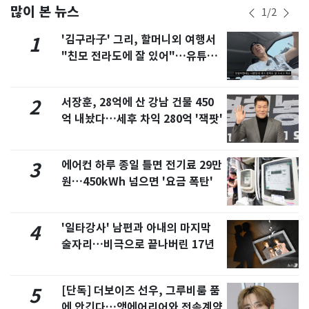
많이 본 뉴스
1
/
2
'김구라子' 그리, 할머니외 여행서
1
"친모 전라도에 잘 있어"…유튜브
서 언급
서장훈, 28억에 산 강남 건물 450
2
억 내놨다…세후 차익 280억 '잭팟'
에어컨 하루 종일 틀면 전기료 29만
3
원…450kWh 넘으면 '요금 폭탄'
'일타강사' 남편과 아내의 마지막
4
술자리…비극으로 끝나버린 17년
[단독] 더보이즈 선우, 그루비룸 품
5
에 안긴다…앳에어리어와 전속계약