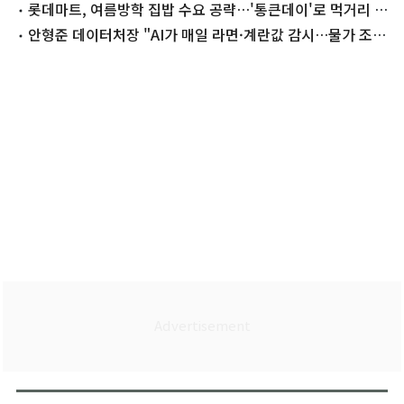
전'
롯데마트, 여름방학 집밥 수요 공략…'통큰데이'로 먹거리 최
대 55% 할인
안형준 데이터처장 "AI가 매일 라면·계란값 감시…물가 조기
경보 구축"