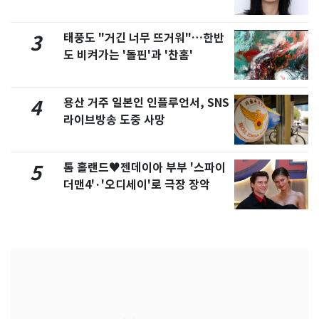
화제
태풍도 "거긴 너무 뜨거워"…한반
3
도 비켜가는 '돌핀'과 '찬홈'
용산 거주 일본인 인플루언서, SNS
4
라이브방송 도중 사망
톰 홀랜드♥젠데이아 부부 '스파이
5
더맨4'·'오디세이'로 극장 장악