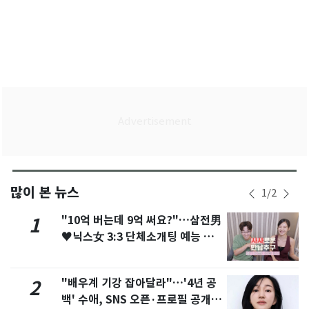
많이 본 뉴스
1
/
2
"10억 버는데 9억 써요?"…삼전男
1
♥닉스女 3:3 단체소개팅 예능 화
제
"배우계 기강 잡아달라"…'4년 공
2
백' 수애, SNS 오픈·프로필 공개