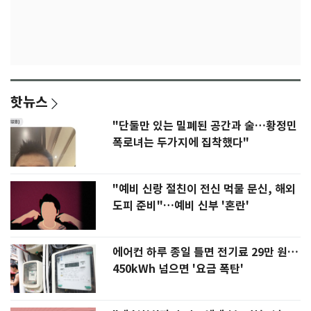
핫뉴스
"단둘만 있는 밀폐된 공간과 술…황정민
폭로녀는 두가지에 집착했다"
"예비 신랑 절친이 전신 먹물 문신, 해외
도피 준비"…예비 신부 '혼란'
에어컨 하루 종일 틀면 전기료 29만 원…
450kWh 넘으면 '요금 폭탄'