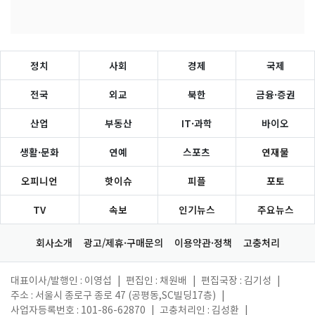
정치
사회
경제
국제
전국
외교
북한
금융·증권
산업
부동산
IT·과학
바이오
생활·문화
연예
스포츠
연재물
오피니언
핫이슈
피플
포토
TV
속보
인기뉴스
주요뉴스
회사소개
광고/제휴·구매문의
이용약관·정책
고충처리
대표이사/발행인 : 이영섭
|
편집인 : 채원배
|
편집국장 : 김기성
|
주소 : 서울시 종로구 종로 47 (공평동,SC빌딩17층)
|
사업자등록번호 : 101-86-62870
|
고충처리인 : 김성환
|