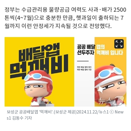
정부는 수급관리용 물량공급 여력도 사과·배가 2500
톤씩(4~7월)으로 충분한 만큼, 햇과일이 출하되는 7
월까지 이런 안정세가 지속될 것으로 전망했다.
보성군 공공배달앱 '먹깨비'.(보성군 제공)2024.11.22/뉴스1 ⓒ New
s1 김동수 기자