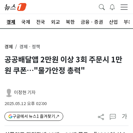
회
경제
국제
전국
외교
북한
금융ㆍ증권
산업
부동
경제
경제ㆍ정책
공공배달앱 2만원 이상 3회 주문시 1만
원 쿠폰…"물가안정 총력"
이정현 기자
2025.05.12 오후 02:00
가
구글에서 뉴스1 즐겨찾기