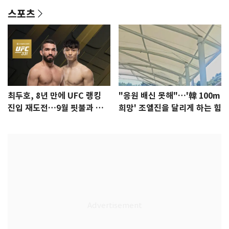
스포츠
최두호, 8년 만에 UFC 랭킹
"응원 배신 못해"…'韓 100m
진입 재도전…9월 핏불과 대
희망' 조엘진을 달리게 하는 힘
결