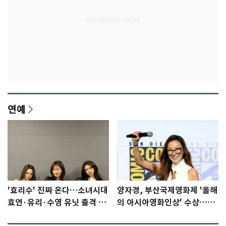
연예
'효리수' 진짜 온다…소녀시대
양자경, 부산국제영화제 '올해
효연·유리·수영 유닛 출격 [N
의 아시아영화인상' 수상…15
이슈]
년만에 부산 온다