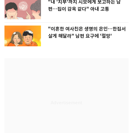
"내 '치부'까지 시모에게 보고하는 남
편…집이 감옥 같다" 아내 고통
"이혼한 여사친은 생명의 은인…한집서
살게 해달라" 남편 요구에 '절망'