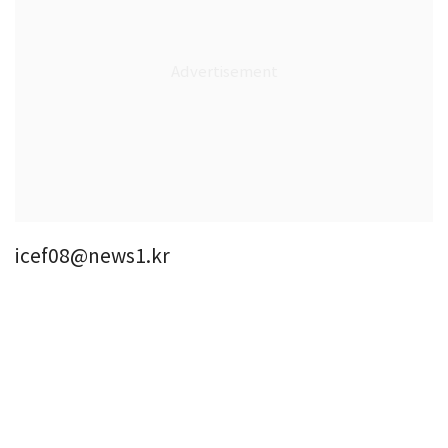
icef08@news1.kr