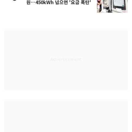
원…450kWh 넘으면 '요금 폭탄'