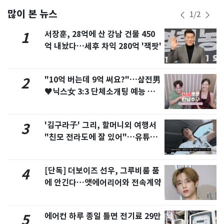
많이 본 뉴스
1
/
2
서장훈, 28억에 산 강남 건물 450
1
억 내놨다…세후 차익 280억 '잭팟'
"10억 버는데 9억 써요?"…삼전男
2
♥닉스女 3:3 단체소개팅 예능 화
제
'김구라子' 그리, 할머니외 여행서
3
"친모 전라도에 잘 있어"…유튜브
서 언급
[단독] 더보이즈 선우, 그루비룸 품
4
에 안긴다…앳에어리어와 전속계약
에어컨 하루 종일 틀면 전기료 29만
5