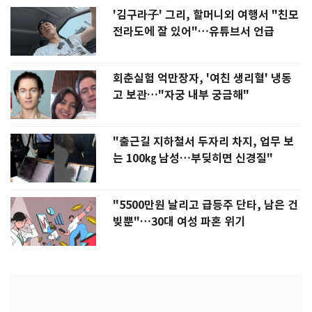
'김구라子' 그리, 할머니외 여행서 "친모
전라도에 잘 있어"…유튜브서 언급
회춘실험 억만장자, '여친 생리혈' 냉동
고 보관…"자궁 내부 궁금해"
"출근길 지하철서 두자리 차지, 업무 보
는 100㎏ 남성…부딪히면 신경질"
"5500만원 날리고 급등주 단타, 남은 건
빚뿐"…30대 여성 파혼 위기