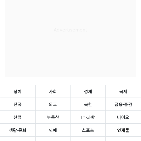
정치
사회
경제
국제
전국
외교
북한
금융·증권
산업
부동산
IT·과학
바이오
생활·문화
연예
스포츠
연재물