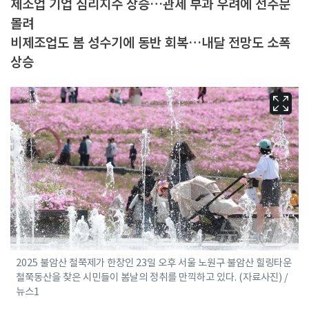
제조업 기업 심리지수 상승…관세 부과 우려에 선주문
몰려
비제조업도 봄 성수기에 동반 회복…내달 전망도 소폭
상승
2025 불암산 철쭉제가 한창인 23일 오후 서울 노원구 불암산 힐링타운
철쭉동산을 찾은 시민들이 봄날의 정취를 만끽하고 있다. (자료사진) /
뉴스1