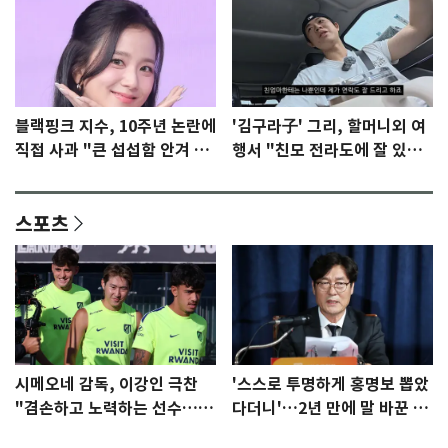
블랙핑크 지수, 10주년 논란에
'김구라子' 그리, 할머니외 여
직접 사과 "큰 섭섭함 안겨 미
행서 "친모 전라도에 잘 있
안"
어"…유튜브서 언급
스포츠
시메오네 감독, 이강인 극찬
'스스로 투명하게 홍명보 뽑았
"겸손하고 노력하는 선수…좋
다더니'…2년 만에 말 바꾼 이
은 첫인상"
임생