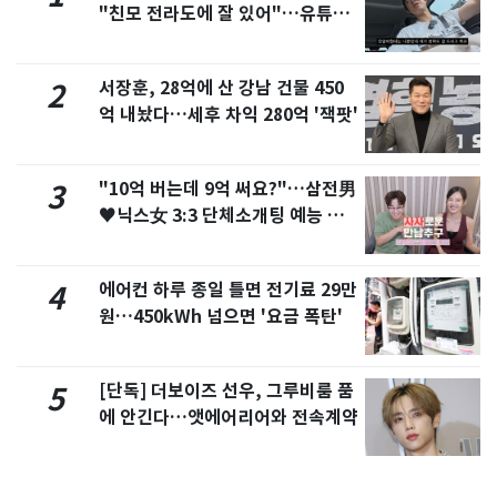
"친모 전라도에 잘 있어"…유튜브
서 언급
서장훈, 28억에 산 강남 건물 450
2
억 내놨다…세후 차익 280억 '잭팟'
"10억 버는데 9억 써요?"…삼전男
3
♥닉스女 3:3 단체소개팅 예능 화
제
에어컨 하루 종일 틀면 전기료 29만
4
원…450kWh 넘으면 '요금 폭탄'
[단독] 더보이즈 선우, 그루비룸 품
5
에 안긴다…앳에어리어와 전속계약