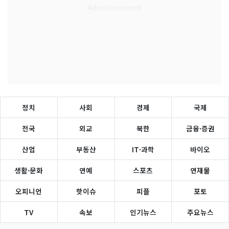
정치
사회
경제
국제
전국
외교
북한
금융·증권
산업
부동산
IT·과학
바이오
생활·문화
연예
스포츠
연재물
오피니언
핫이슈
피플
포토
TV
속보
인기뉴스
주요뉴스