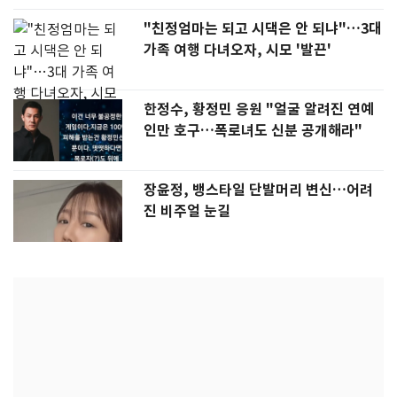
"친정엄마는 되고 시댁은 안 되냐"…3대
가족 여행 다녀오자, 시모 '발끈'
한정수, 황정민 응원 "얼굴 알려진 연예
인만 호구…폭로녀도 신분 공개해라"
장윤정, 뱅스타일 단발머리 변신…어려
진 비주얼 눈길