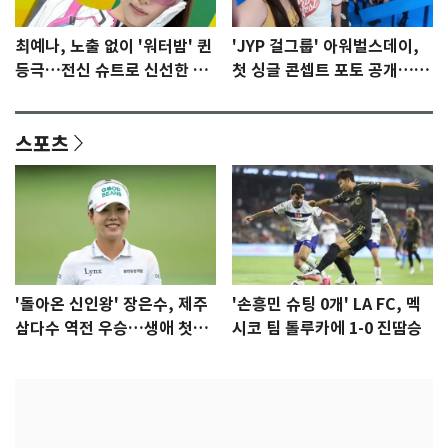
최예나, 노출 없이 '워터밤' 퀸
'JYP 걸그룹' 아워벌스데이,
등극…전신 슈트로 신선한 충
첫 싱글 콘셉트 포토 공개…청
격 [N샷]
량·키치
스포츠
'돌아온 신인왕' 장은수, 제주
'손흥민 슈팅 0개' LA FC, 멕
삼다수 역전 우승…생애 첫승
시코 팀 톨루카에 1-0 진땀승
감격