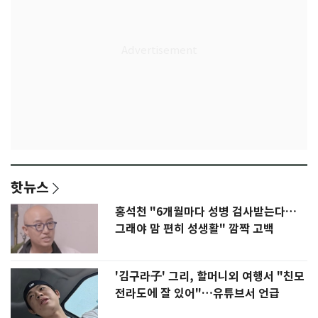
핫뉴스
홍석천 "6개월마다 성병 검사받는다…
그래야 맘 편히 성생활" 깜짝 고백
'김구라子' 그리, 할머니외 여행서 "친모
전라도에 잘 있어"…유튜브서 언급