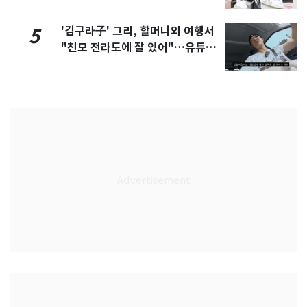
'김구라子' 그리, 할머니외 여행서
5
"친모 전라도에 잘 있어"…유튜브
서 언급