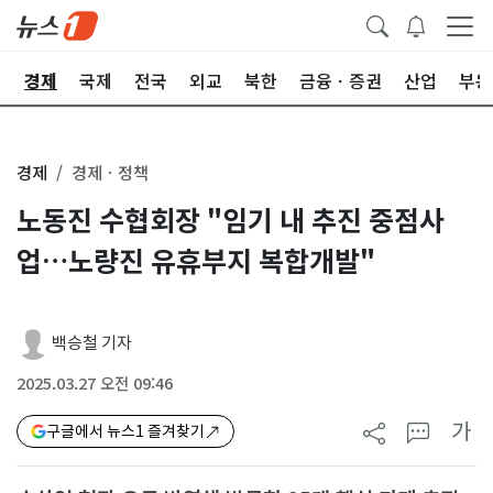
회
경제
국제
전국
외교
북한
금융ㆍ증권
산업
부동
경제
경제ㆍ정책
노동진 수협회장 "임기 내 추진 중점사
업…노량진 유휴부지 복합개발"
백승철 기자
2025.03.27 오전 09:46
가
구글에서 뉴스1 즐겨찾기