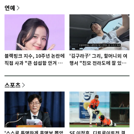
연예
블랙핑크 지수, 10주년 논란에
'김구라子' 그리, 할머니외 여
직접 사과 "큰 섭섭함 안겨 미
행서 "친모 전라도에 잘 있
안"
어"…유튜브서 언급
스포츠
'스스로 투명하게 홍명보 뽑았
SF 이정후, 디트로이트전 결