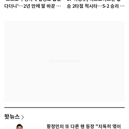
다더니'…2년 만에 말 바꾼 이
승 2타점 적시타…5-2 승리 견
임생
인
핫뉴스
황정민의 또 다른 팬 등장 "지독히 엮이