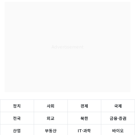
정치
사회
경제
국제
전국
외교
북한
금융·증권
산업
부동산
IT·과학
바이오