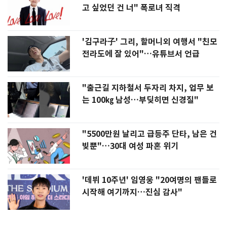
고 싶었던 건 너" 폭로녀 직격
'김구라子' 그리, 할머니외 여행서 "친모
전라도에 잘 있어"…유튜브서 언급
"출근길 지하철서 두자리 차지, 업무 보
는 100㎏ 남성…부딪히면 신경질"
"5500만원 날리고 급등주 단타, 남은 건
빚뿐"…30대 여성 파혼 위기
'데뷔 10주년' 임영웅 "20여명의 팬들로
시작해 여기까지…진심 감사"