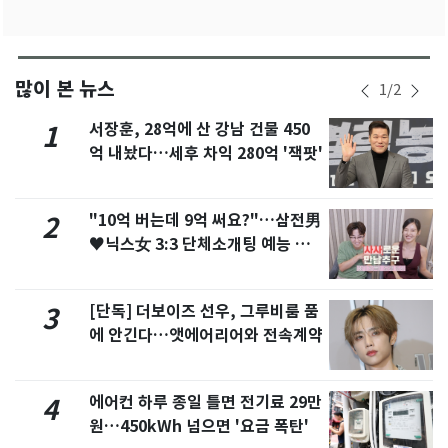
많이 본 뉴스
1
/
2
서장훈, 28억에 산 강남 건물 450
1
억 내놨다…세후 차익 280억 '잭팟'
"10억 버는데 9억 써요?"…삼전男
2
♥닉스女 3:3 단체소개팅 예능 화
제
[단독] 더보이즈 선우, 그루비룸 품
3
에 안긴다…앳에어리어와 전속계약
에어컨 하루 종일 틀면 전기료 29만
4
원…450kWh 넘으면 '요금 폭탄'