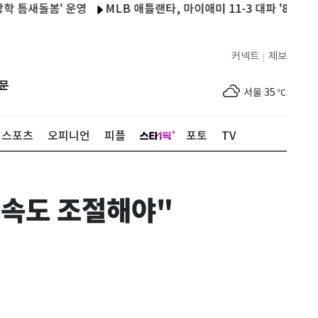
새돌봄' 운영
MLB 애틀랜타, 마이애미 11-3 대파 '8연승'…김하
커넥트
제보
|
제주
30
℃
문
서울
35
℃
부산
33
℃
스포츠
오피니언
피플
포토
TV
대구
36
℃
인천
36
℃
 속도 조절해야"
광주
36
℃
대전
35
℃
울산
33
℃
강릉
31
℃
제주
30
℃