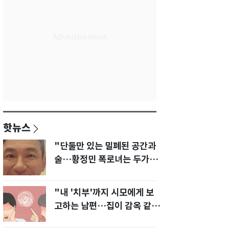
핫뉴스
"단둘만 있는 밀폐된 공간과
술…황정민 폭로녀는 두가지
에 집착했다"
"내 '치부'까지 시모에게 보
고하는 남편…집이 감옥 같
다" 아내 고통