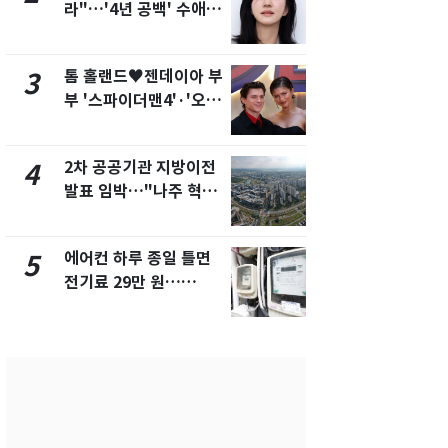
라"…'4년 공백' 수애,
나나킥 베이
SNS 오픈·프로필 공개
의 깜짝 선물
화제
톰 홀랜드♥젠데이아 부
축구협회, 
3
8
부 '스파이더맨4'·'오디
들 10여명 대
세이'로 극장 장악
대' 의혹…
픽 예선 등
2차 공공기관 지방이전
美 상원 클
4
9
발표 임박…"나주 혁신
리 난항…민
도시 최적"
·AML 보완
에어컨 하루 종일 틀면
[속보] 프로
5
10
전기료 29만 원…
주말까지 '올
450kWh 넘으면 '요금
음 주 재개
폭탄'