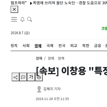
 협조하라"
폭염에 쓰러져 울던 노숙인…경찰 도움으로 30년 만에
크
2026.8.7 (금)
경제
정치
사회
국제
전국
외교
북한
금융ㆍ
경제
경제ㆍ정책
[속보] 이창용 "
가
김혜지 기자
2024.11.28 오전 11:55