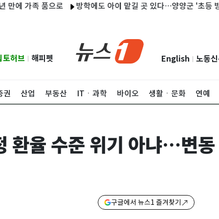
 가족 품으로
방학에도 아이 맡길 곳 있다…양양군 '초등 방학 틈
립토허브
해피펫
English
노동신
|
|
증권
산업
부동산
ITㆍ과학
바이오
생활ㆍ문화
연예
특정 환율 수준 위기 아냐…변동
구글에서 뉴스1 즐겨찾기