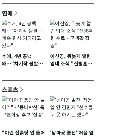
연예
수애, 4년 공백
이신영, 뒤늦게 알린
왜…"차기작 불발…
입대 소식 "신병훈련
계속 편성 기다리고
수료…군생활 집중"
있다"
스포츠
"이런 진흙탕 안 들어
'남아공 졸전' 처음 입