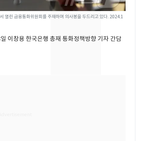
나나킥 베이비'…농심
의 깜짝 선물
서 열린 금융통화위원회를 주재하며 의사봉을 두드리고 있다. 2024.1
축구협회, 외국인 심판
8
들 10여명 대상 '성 접
28일 이창용 한국은행 총재 통화정책방향 기자 간담
대' 의혹…월드컵·올림
픽 예선 등
美 상원 클래리티법 처
9
리 난항…민주당 "윤리
·AML 보완 우선"
[속보] 프로야구, 이번
10
주말까지 '올 스톱'…다
음 주 재개