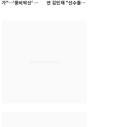
가"…'풍비박산' 축
연 김민재 "선수들도
구협회장 후보 '실종'
못 하기는 했다"