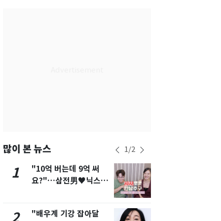
서울
35
℃
부산
33
℃
대구
36
℃
인천
36
℃
광주
36
℃
대전
35
℃
울산
33
℃
강릉
31
℃
많이 본 뉴스
1
/
2
제주
30
℃
"10억 버는데 9억 써
"캐리비안 
1
6
요?"…삼전男♥닉스女
의실에 남자
3:3 단체소개팅 예능 화
요"…경찰 
제
"배우계 기강 잡아달
2600만명 
2
7