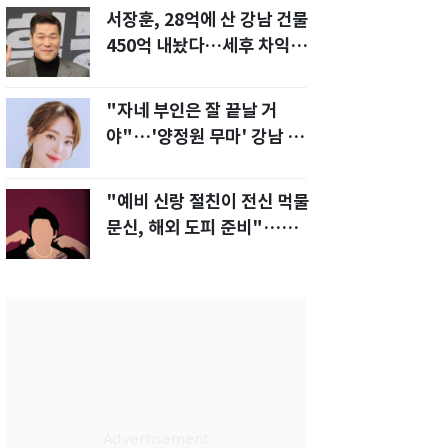
서장훈, 28억에 산 강남 건물
450억 내놨다…세후 차익
280억 '잭팟'
"자네 부인은 잘 끝날 거
야"…'양정원 무마' 강남 경
찰, 다른 돈도 받은 정황
"예비 신랑 절친이 전신 먹물
문신, 해외 도피 준비"…예비
신부 '혼란'