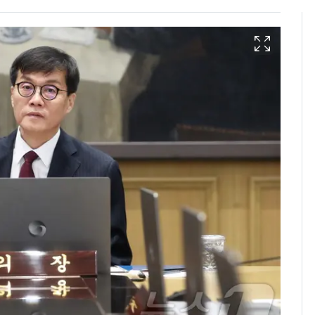
"캐리비안 베이 여자 탈
6
의실에 남자가 있어
요"…경찰 수사
2600만명 사로잡은 '바
7