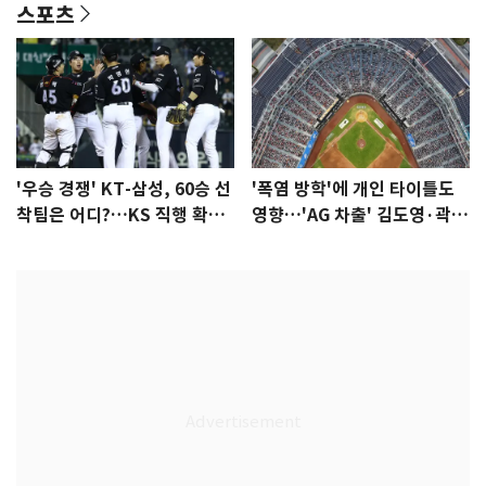
스포츠
'우승 경쟁' KT-삼성, 60승 선
'폭염 방학'에 개인 타이틀도
착팀은 어디?…KS 직행 확률
영향…'AG 차출' 김도영·곽빈
77.8%
울상