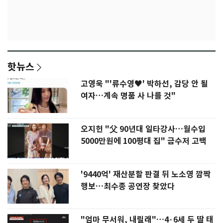
핫뉴스
고영욱 "'류수영♥' 박하선, 감당 안 될
여자…계속 명품 사 나를 것"
오지헌 "父 90년대 일타강사…월수입
5000만원에 100평대 집" 금수저 고백
'9440억' 재산분할 판결 뒤 노소영 깜짝
행보…최수종 공연장 찾았다
"엄마 무서워, 내릴래"…4·6세 두 딸 태