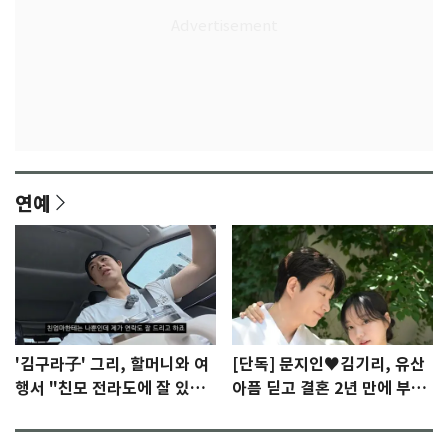
연예
'김구라子' 그리, 할머니와 여
[단독] 문지인♥김기리, 유산
행서 "친모 전라도에 잘 있
아픔 딛고 결혼 2년 만에 부모
어"…유튜브서 언급
됐다…7일 득남