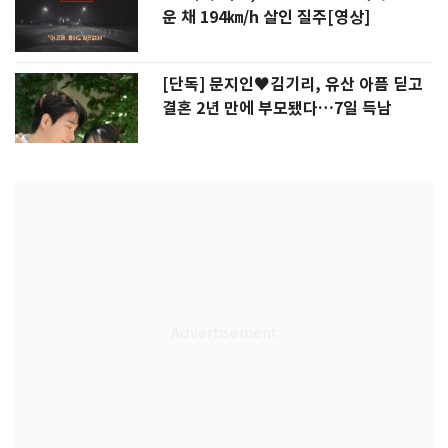
운 채 194㎞/h 살인 질주[영상]
[단독] 문지인♥김기리, 유산 아픔 딛고
결혼 2년 만에 부모됐다…7일 득남