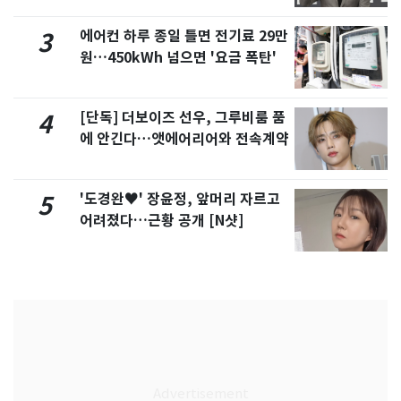
에어컨 하루 종일 틀면 전기료 29만
3
원…450kWh 넘으면 '요금 폭탄'
[단독] 더보이즈 선우, 그루비룸 품
4
에 안긴다…앳에어리어와 전속계약
'도경완♥' 장윤정, 앞머리 자르고
5
어려졌다…근황 공개 [N샷]