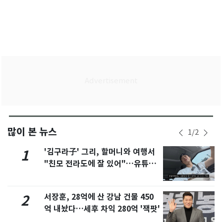
많이 본 뉴스
1
/
2
'김구라子' 그리, 할머니와 여행서
1
"친모 전라도에 잘 있어"…유튜브
서 언급
서장훈, 28억에 산 강남 건물 450
2
억 내놨다…세후 차익 280억 '잭팟'