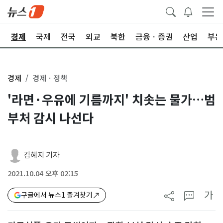
회
경제
국제
전국
외교
북한
금융ㆍ증권
산업
부동
경제
경제ㆍ정책
'라면·우유에 기름까지' 치솟는 물가…범
부처 감시 나선다
김혜지 기자
2021.10.04 오후 02:15
가
구글에서 뉴스1 즐겨찾기