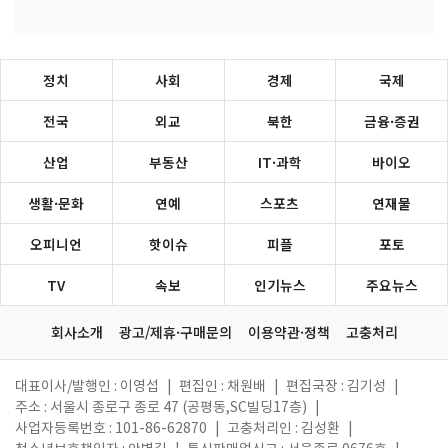
정치
사회
경제
국제
전국
외교
북한
금융·증권
산업
부동산
IT·과학
바이오
생활·문화
연예
스포츠
연재물
오피니언
핫이슈
피플
포토
TV
속보
인기뉴스
주요뉴스
회사소개
광고/제휴·구매문의
이용약관·정책
고충처리
대표이사/발행인 : 이영섭
|
편집인 : 채원배
|
편집국장 : 김기성
|
주소 : 서울시 종로구 종로 47 (공평동,SC빌딩17층)
|
사업자등록번호 : 101-86-62870
|
고충처리인 : 김성환
|