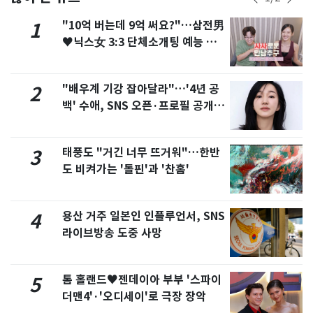
"10억 버는데 9억 써요?"…삼전男
1
♥닉스女 3:3 단체소개팅 예능 화
제
"배우계 기강 잡아달라"…'4년 공
2
백' 수애, SNS 오픈·프로필 공개
화제
태풍도 "거긴 너무 뜨거워"…한반
3
도 비켜가는 '돌핀'과 '찬홈'
용산 거주 일본인 인플루언서, SNS
4
라이브방송 도중 사망
톰 홀랜드♥젠데이아 부부 '스파이
5
더맨4'·'오디세이'로 극장 장악