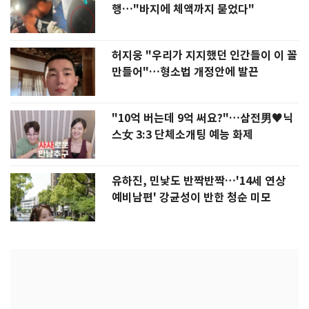
행…"바지에 체액까지 묻었다"
허지웅 "우리가 지지했던 인간들이 이 꼴
만들어"…형소법 개정안에 발끈
"10억 버는데 9억 써요?"…삼전男♥닉
스女 3:3 단체소개팅 예능 화제
유하진, 민낯도 반짝반짝…'14세 연상
예비남편' 강균성이 반한 청순 미모