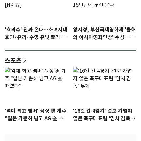
'효리수' 진짜 온다…소녀시대
양자경, 부산국제영화제 '올해
효연·유리·수영 유닛 출격 [N
의 아시아영화인상' 수상…15
이슈]
년만에 부산 온다
스포츠
'역대 최고 멤버' 육상 男 계주
'16일 간 4경기' 결코 가볍지
"일본 가뿐히 넘고 AG 金 따겠
않은 축구대표팀 '임시 감독'
다"
무게