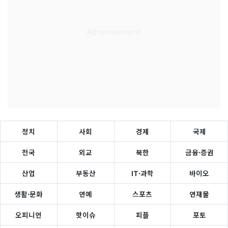
정치
사회
경제
국제
전국
외교
북한
금융·증권
산업
부동산
IT·과학
바이오
생활·문화
연예
스포츠
연재물
오피니언
핫이슈
피플
포토