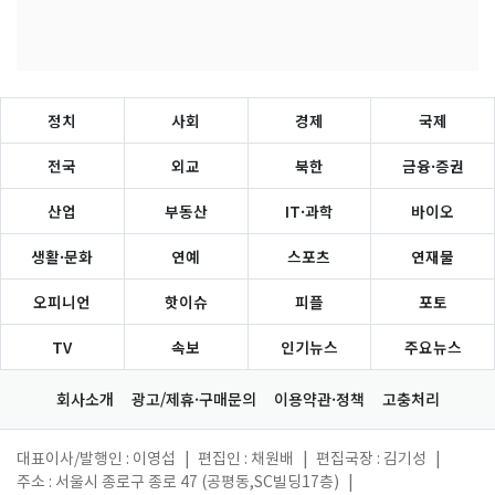
정치
사회
경제
국제
전국
외교
북한
금융·증권
산업
부동산
IT·과학
바이오
생활·문화
연예
스포츠
연재물
오피니언
핫이슈
피플
포토
TV
속보
인기뉴스
주요뉴스
회사소개
광고/제휴·구매문의
이용약관·정책
고충처리
대표이사/발행인 : 이영섭
|
편집인 : 채원배
|
편집국장 : 김기성
|
주소 : 서울시 종로구 종로 47 (공평동,SC빌딩17층)
|