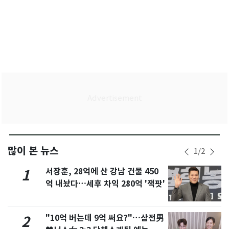
많이 본 뉴스
1
/
2
서장훈, 28억에 산 강남 건물 450
1
억 내놨다…세후 차익 280억 '잭팟'
"10억 버는데 9억 써요?"…삼전男
2