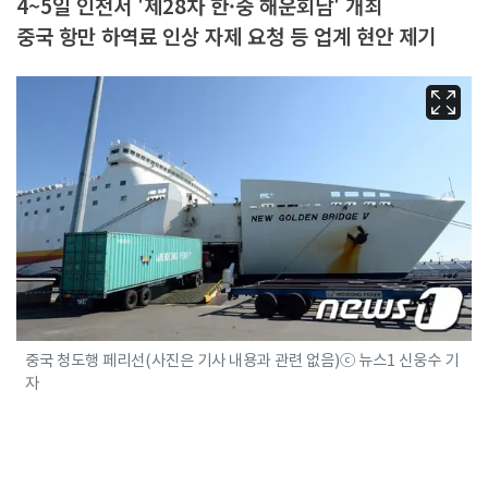
4~5일 인천서 '제28차 한·중 해운회담' 개최
중국 항만 하역료 인상 자제 요청 등 업계 현안 제기
중국 청도행 페리선(사진은 기사 내용과 관련 없음)ⓒ 뉴스1 신웅수 기
자