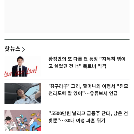
핫뉴스
황정민의 또 다른 팬 등장 "지독히 엮이
고 싶었던 건 너" 폭로녀 직격
'김구라子' 그리, 할머니외 여행서 "친모
전라도에 잘 있어"…유튜브서 언급
"5500만원 날리고 급등주 단타, 남은 건
빚뿐"…30대 여성 파혼 위기