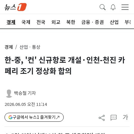
회
경제
국제
전국
외교
북한
금융ㆍ증권
산업
부동
경제
산업ㆍ통상
한-중, '컨' 신규항로 개설·인천-천진 카
페리 조기 정상화 합의
백승철 기자
2026.06.05 오전 11:14
가
구글에서 뉴스1 즐겨찾기