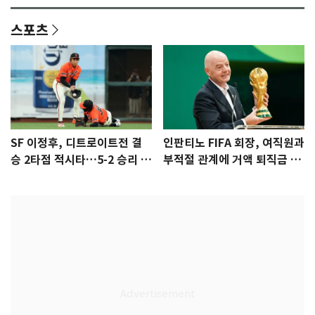
스포츠
SF 이정후, 디트로이트전 결
인판티노 FIFA 회장, 여직원과
승 2타점 적시타…5-2 승리 견
부적절 관계에 거액 퇴직금 지
인
급 논란