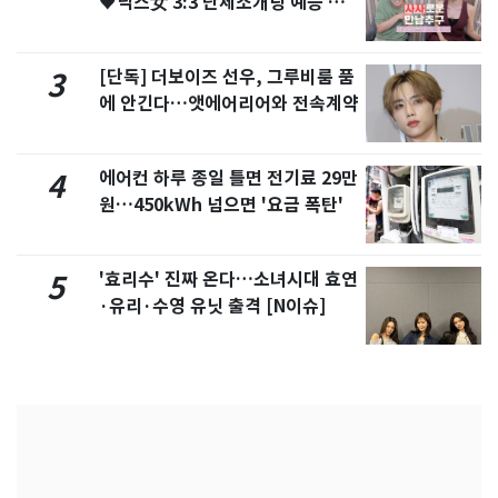
♥닉스女 3:3 단체소개팅 예능 화
제
[단독] 더보이즈 선우, 그루비룸 품
3
에 안긴다…앳에어리어와 전속계약
에어컨 하루 종일 틀면 전기료 29만
4
원…450kWh 넘으면 '요금 폭탄'
'효리수' 진짜 온다…소녀시대 효연
5
·유리·수영 유닛 출격 [N이슈]