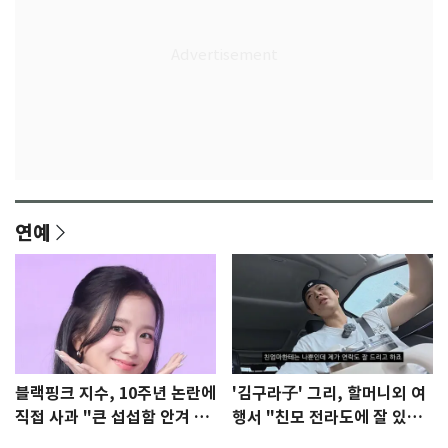
연예
블랙핑크 지수, 10주년 논란에
'김구라子' 그리, 할머니외 여
직접 사과 "큰 섭섭함 안겨 미
행서 "친모 전라도에 잘 있
안"
어"…유튜브서 언급