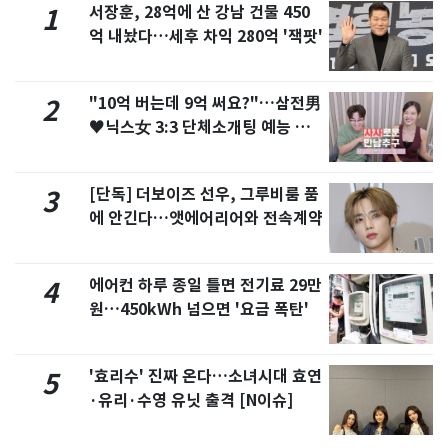
서장훈, 28억에 산 강남 건물 450
1
억 내놨다…세후 차익 280억 '잭팟'
"10억 버는데 9억 써요?"…삼전男
2
♥닉스女 3:3 단체소개팅 예능 화
제
[단독] 더보이즈 선우, 그루비룸 품
3
에 안긴다…앳에어리어와 전속계약
에어컨 하루 종일 틀면 전기료 29만
4
원…450kWh 넘으면 '요금 폭탄'
'효리수' 진짜 온다…소녀시대 효연
5
·유리·수영 유닛 출격 [N이슈]