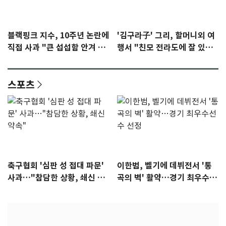
블랙핑크 지수, 10주년 논란에
'김구라子' 그리, 할머니외 여
직접 사과 "큰 섭섭함 안겨 미
행서 "친모 전라도에 잘 있
안"
어"…유튜브서 언급
스포츠
축구협회 '심판 성 접대 파문'
이한범, 벨기에 데뷔전서 '통
사과…"참담한 상황, 쇄신 약
곡의 벽' 활약…경기 최우수선
속"
수 선정