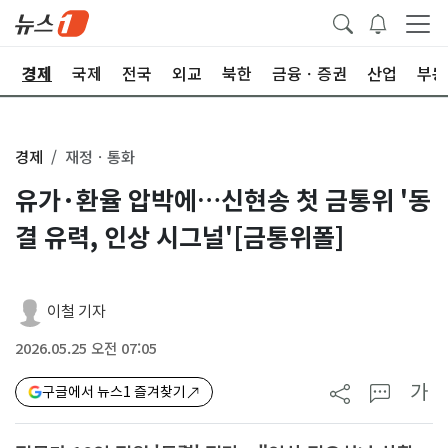
회
경제
국제
전국
외교
북한
금융ㆍ증권
산업
부동
경제
재정ㆍ통화
유가·환율 압박에…신현송 첫 금통위 '동
결 유력, 인상 시그널'[금통위폴]
이철 기자
2026.05.25 오전 07:05
가
구글에서 뉴스1 즐겨찾기