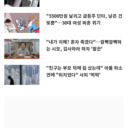
"5500만원 날리고 급등주 단타, 남은 건
빚뿐"…30대 여성 파혼 위기
"내가 치매? 혼자 죽겠다"…깜빡깜빡하
는 시모, 검사하라 하자 '발끈'
"친구는 부모 덕에 집 샀는데" 아들 하소
연에 "죄지었다" 사죄 '먹먹'