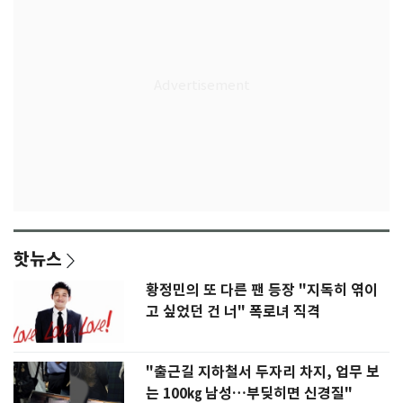
핫뉴스
황정민의 또 다른 팬 등장 "지독히 엮이
고 싶었던 건 너" 폭로녀 직격
"출근길 지하철서 두자리 차지, 업무 보
는 100㎏ 남성…부딪히면 신경질"