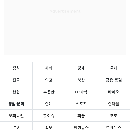
정치
사회
경제
국제
전국
외교
북한
금융·증권
산업
부동산
IT·과학
바이오
생활·문화
연예
스포츠
연재물
오피니언
핫이슈
피플
포토
TV
속보
인기뉴스
주요뉴스