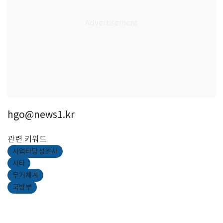
hgo@news1.kr
관련 키워드
사업타당성조사
사타
무기체계
국방부