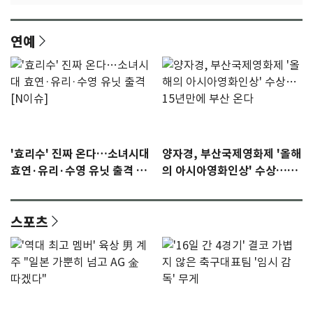
연예
'효리수' 진짜 온다…소녀시대
양자경, 부산국제영화제 '올해
효연·유리·수영 유닛 출격 [N
의 아시아영화인상' 수상…15
이슈]
년만에 부산 온다
스포츠