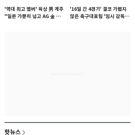
'역대 최고 멤버' 육상 男 계주
'16일 간 4경기' 결코 가볍지
"일본 가뿐히 넘고 AG 金 따겠
않은 축구대표팀 '임시 감독'
다"
무게
핫뉴스