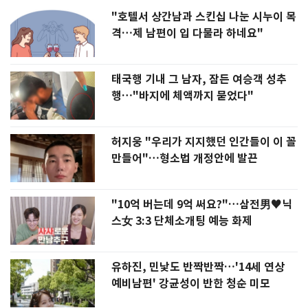
"호텔서 상간남과 스킨십 나눈 시누이 목
격…제 남편이 입 다물라 하네요"
태국행 기내 그 남자, 잠든 여승객 성추
행…"바지에 체액까지 묻었다"
허지웅 "우리가 지지했던 인간들이 이 꼴
만들어"…형소법 개정안에 발끈
"10억 버는데 9억 써요?"…삼전男♥닉
스女 3:3 단체소개팅 예능 화제
유하진, 민낯도 반짝반짝…'14세 연상
예비남편' 강균성이 반한 청순 미모