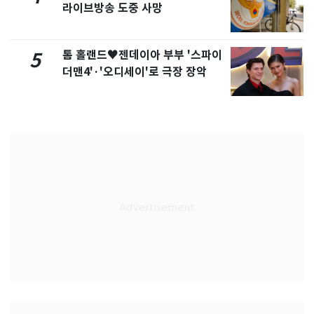
라이브방송 도중 사망
톰 홀랜드♥젠데이아 부부 '스파이
5
더맨4'·'오디세이'로 극장 장악