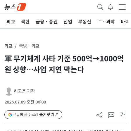
국
외교
북한
금융ㆍ증권
산업
부동산
ITㆍ과학
바이
외교
국방ㆍ외교
軍 무기체계 사타 기준 500억→1000억
원 상향…사업 지연 막는다
허고운 기자
2026.07.09 오전 06:00
가
구글에서 뉴스1 즐겨찾기