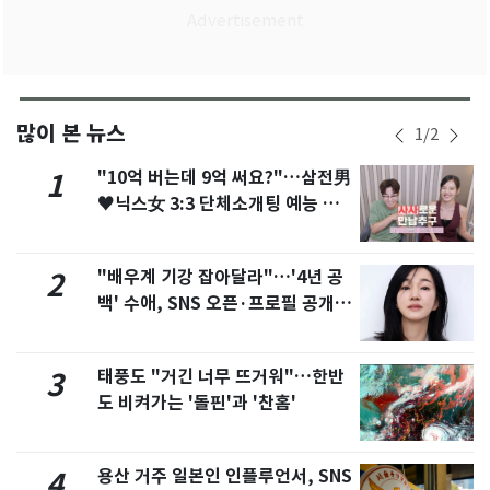
많이 본 뉴스
1
/
2
"10억 버는데 9억 써요?"…삼전男
1
♥닉스女 3:3 단체소개팅 예능 화
제
"배우계 기강 잡아달라"…'4년 공
2
백' 수애, SNS 오픈·프로필 공개
화제
태풍도 "거긴 너무 뜨거워"…한반
3
도 비켜가는 '돌핀'과 '찬홈'
용산 거주 일본인 인플루언서, SNS
4