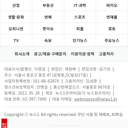
산업
부동산
IT·과학
바이오
생활·문화
연예
스포츠
연재물
오피니언
핫이슈
피플
포토
TV
속보
인기뉴스
주요뉴스
회사소개
광고/제휴·구매문의
이용약관·정책
고충처리
대표이사/발행인 : 이영섭
|
편집인 : 채원배
|
편집국장 : 김기성
|
주소 : 서울시 종로구 종로 47 (공평동,SC빌딩17층)
|
사업자등록번호 : 101-86-62870
|
고충처리인 : 김성환
|
청소년보호책임자 : 안병길
|
통신판매업신고 : 서울종로 0676호
|
등록일 : 2011. 05. 26
|
제호 : 뉴스1코리아(읽기: 뉴스원코리아)
|
대표 전화 : 02-397-7000
|
대표 이메일 :
webmaster@news1.kr
Copyright ⓒ 뉴스1. All rights reserved. 무단 사용 및 재배포, AI학습
활용 금지.
광고
삭제