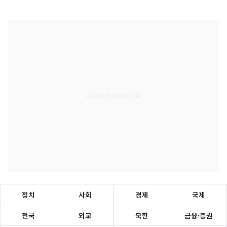
정치
사회
경제
국제
전국
외교
북한
금융·증권