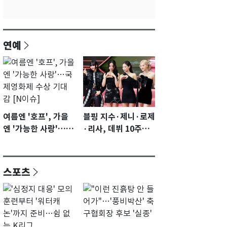
연예
여름엔 '호프', 가을
블핑 지수·제니·로제
엔 '가능한 사랑'…국
·리사, 데뷔 10주년
제영화제 수상 기대
이벤트 '완전체' 참석
감 [N이슈]
확정…기대감 UP
스포츠