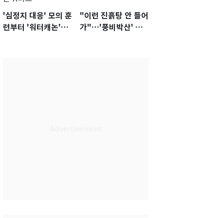
'심정지 대응' 모의 훈
"이런 진흙탕 안 들어
련부터 '워터캐논'까
가"…'풍비박산' 축
지 준비…쉼 없는 K
구협회장 후보 '실종'
리그