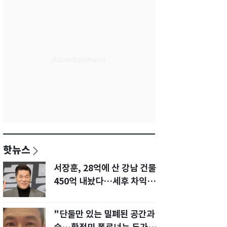
핫뉴스
서장훈, 28억에 산 강남 건물
450억 내놨다…세후 차익
280억 '잭팟'
"단둘만 있는 밀폐된 공간과