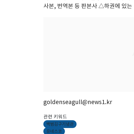
사본, 번역본 등 판본사 △하권에 있는
goldenseagull@news1.kr
관련 키워드
백범김구기념관
유네스코