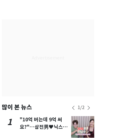
서울
36
℃
부산
33
℃
대구
37
℃
인천
37
℃
광주
37
℃
대전
36
℃
울산
32
℃
강릉
30
℃
제주
30
℃
많이 본 뉴스
1
/
2
"10억 버는데 9억 써
"캐리비안 
1
6
요?"…삼전男♥닉스女
의실에 남자
3:3 단체소개팅 예능 화
요"…경찰 