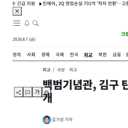
수 긴급 지원
진에어, 2Q 영업손실 731억 '적자 전환'…고환율·
크
2026.8.7 (금)
외교
정치
사회
경제
국제
전국
북한
금융ㆍ
외교
국방ㆍ외교
백범기념관, 김구 
가
개
김기성 기자