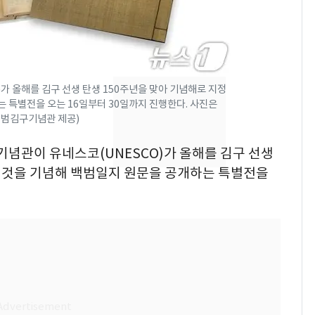
13호 태풍 '돌핀' 日오
7
키나와·가고시마현 접
근…26만명 대피령
전남광주 화정역 인근서
8
가 올해를 김구 선생 탄생 150주년을 맞아 기념해로 지정
교통사고로 40대 심정
 특별전을 오는 16일부터 30일까지 진행한다. 사진은
1(백범김구기념관 제공)
지…6명 부상
축구협회, 외국인 심판
9
구기념관이 유네스코(UNESCO)가 올해를 김구 선생
들 10여명 대상 '성 접
한 것을 기념해 백범일지 원문을 공개하는 특별전을
대' 의혹…월드컵·올림
픽 예선 등
美 상원 클래리티법 처
10
리 난항…민주당 "윤리
·AML 보완 우선"