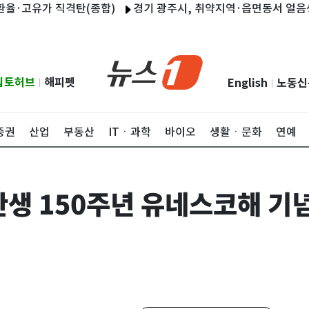
고유가 직격탄(종합)
경기 광주시, 취약지역·읍면동서 얼음생수 무
립토허브
해피펫
English
노동신
|
|
증권
산업
부동산
ITㆍ과학
바이오
생활ㆍ문화
연예
탄생 150주년 유네스코해 기