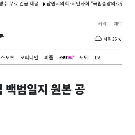
료 긴급 제공
남원시의회·시민사회 "국립중앙의료원·국립의전원 
커넥트
제보
|
제주
30
℃
문
서울
36
℃
부산
33
℃
스포츠
오피니언
피플
포토
TV
대구
37
℃
인천
37
℃
념 백범일지 원본 공
광주
37
℃
대전
36
℃
울산
32
℃
강릉
30
℃
제주
30
℃