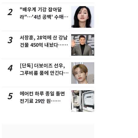
제
"배우계 기강 잡아달
13호 태풍 '
2
7
라"…'4년 공백' 수애,
키나와·가고
SNS 오픈·프로필 공개
근…26만명
화제
서장훈, 28억에 산 강남
전남광주 화
3
8
건물 450억 내놨다…세
교통사고로 
후 차익 280억 '잭팟'
지…6명 부
[단독] 더보이즈 선우,
축구협회, 
4
9
그루비룸 품에 안긴다…
들 10여명 대
앳에어리어와 전속계약
대' 의혹…
픽 예선 등
에어컨 하루 종일 틀면
美 상원 클
5
10
전기료 29만 원…
리 난항…민
450kWh 넘으면 '요금
·AML 보완
폭탄'