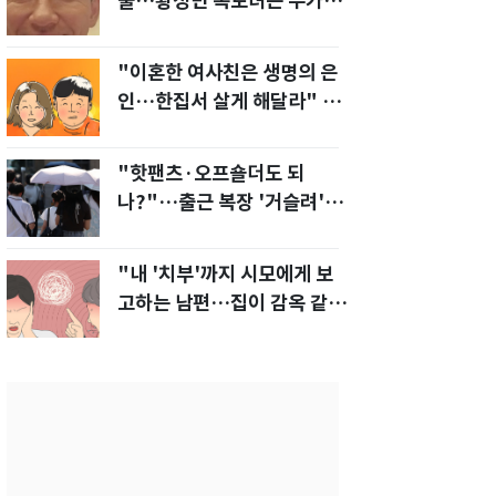
술…황정민 폭로녀는 두가지
에 집착했다"
"이혼한 여사친은 생명의 은
인…한집서 살게 해달라" 남
편 요구에 '절망'
"핫팬츠·오프숄더도 되
나?"…출근 복장 '거슬려'
vs '괜찮아' 의견 분분
"내 '치부'까지 시모에게 보
고하는 남편…집이 감옥 같
다" 아내 고통