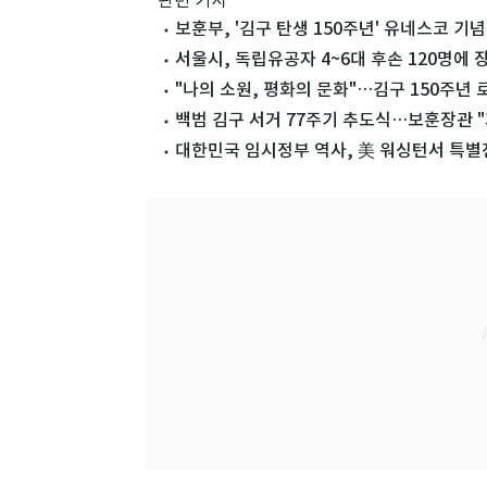
관련 기사
보훈부, '김구 탄생 150주년' 유네스코 기
서울시, 독립유공자 4~6대 후손 120명에 
"나의 소원, 평화의 문화"…김구 150주년
백범 김구 서거 77주기 추도식…보훈장관 "
대한민국 임시정부 역사, 美 워싱턴서 특