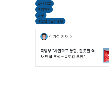
UNESCO
백범일지
김구
대한민국임시정부
김기성 기자
국방부 "사관학교 통합, 잘못된 역
사 단절 초석…속도감 추진"