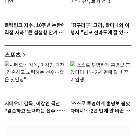
블랙핑크 지수, 10주년 논란에
'김구라子' 그리, 할머니외 여
직접 사과 "큰 섭섭함 안겨 미
행서 "친모 전라도에 잘 있
안"
어"…유튜브서 언급
스포츠
시메오네 감독, 이강인 극찬
'스스로 투명하게 홍명보 뽑았
"겸손하고 노력하는 선수…좋
다더니'…2년 만에 말 바꾼 이
은 첫인상"
임생