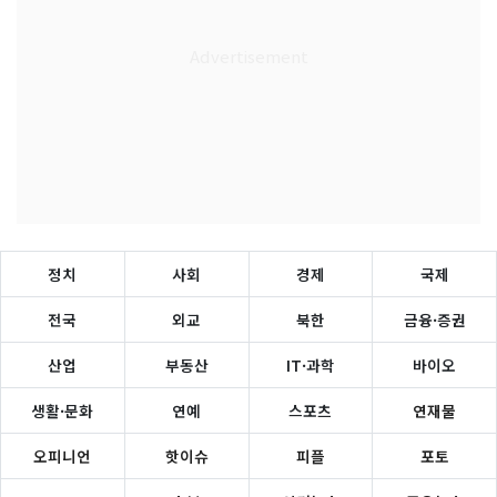
정치
사회
경제
국제
전국
외교
북한
금융·증권
산업
부동산
IT·과학
바이오
생활·문화
연예
스포츠
연재물
오피니언
핫이슈
피플
포토