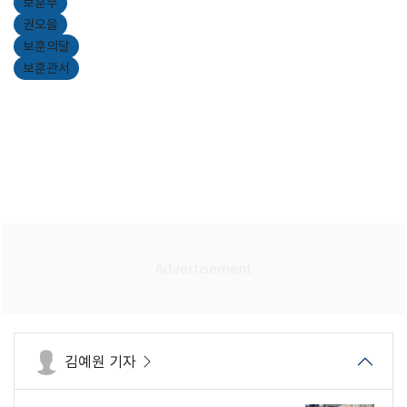
보훈부
권오을
보훈의달
보훈관서
김예원 기자