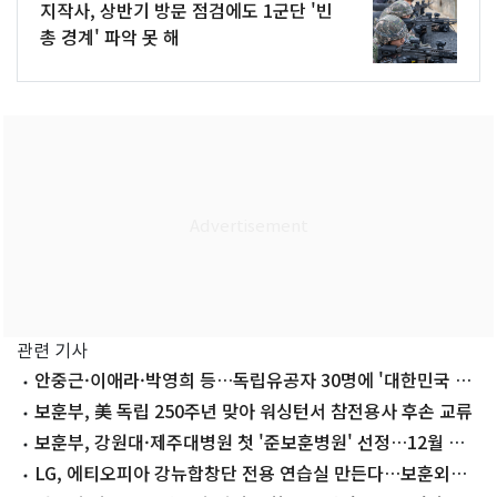
지작사, 상반기 방문 점검에도 1군단 '빈
총 경계' 파악 못 해
관련 기사
안중근·이애라·박영희 등…독립유공자 30명에 '대한민국 명
예여권'
보훈부, 美 독립 250주년 맞아 워싱턴서 참전용사 후손 교류
보훈부, 강원대·제주대병원 첫 '준보훈병원' 선정…12월 진
료 시작
LG, 에티오피아 강뉴합창단 전용 연습실 만든다…보훈외교