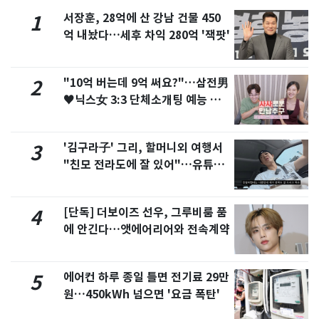
서장훈, 28억에 산 강남 건물 450
1
억 내놨다…세후 차익 280억 '잭팟'
"10억 버는데 9억 써요?"…삼전男
2
♥닉스女 3:3 단체소개팅 예능 화
제
'김구라子' 그리, 할머니외 여행서
3
"친모 전라도에 잘 있어"…유튜브
서 언급
[단독] 더보이즈 선우, 그루비룸 품
4
에 안긴다…앳에어리어와 전속계약
에어컨 하루 종일 틀면 전기료 29만
5
원…450kWh 넘으면 '요금 폭탄'