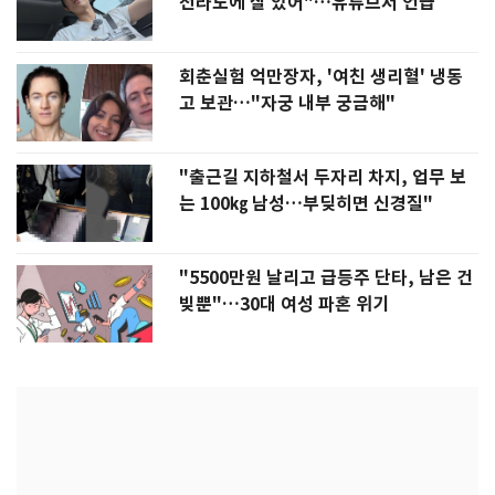
전라도에 잘 있어"…유튜브서 언급
회춘실험 억만장자, '여친 생리혈' 냉동
고 보관…"자궁 내부 궁금해"
"출근길 지하철서 두자리 차지, 업무 보
는 100㎏ 남성…부딪히면 신경질"
"5500만원 날리고 급등주 단타, 남은 건
빚뿐"…30대 여성 파혼 위기