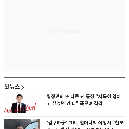
핫뉴스
황정민의 또 다른 팬 등장 "지독히 엮이
고 싶었던 건 너" 폭로녀 직격
'김구라子' 그리, 할머니외 여행서 "친모