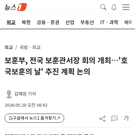
국
외교
북한
금융ㆍ증권
산업
부동산
ITㆍ과학
바이
외교
국방ㆍ외교
보훈부, 전국 보훈관서장 회의 개최…'호
국보훈의 날' 추진 계획 논의
김예원 기자
2026.05.28 오전 08:42
가
구글에서 뉴스1 즐겨찾기