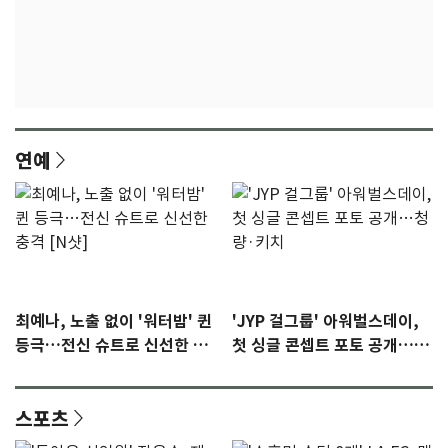
연예
최예나, 노출 없이 '워터밤' 퀸
'JYP 걸그룹' 아워벌스데이,
등극…전신 슈트로 신선한 충
첫 싱글 콘셉트 포토 공개…청
격 [N샷]
량·키치
스포츠