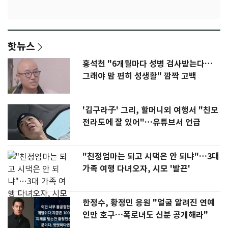
핫뉴스
홍석천 "6개월마다 성병 검사받는다…
그래야 맘 편히 성생활" 깜짝 고백
'김구라子' 그리, 할머니외 여행서 "친모
전라도에 잘 있어"…유튜브서 언급
"친정엄마는 되고 시댁은 안 되냐"…3대
가족 여행 다녀오자, 시모 '발끈'
한정수, 황정민 응원 "얼굴 알려진 연예
인만 호구…폭로녀도 신분 공개해라"