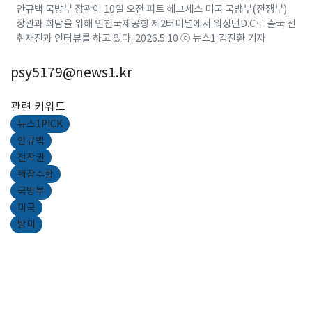
안규백 국방부 장관이 10일 오전 피트 헤그세스 미국 국방부(전쟁부)
장관과 회담을 위해 인천국제공항 제2터미널에서 워싱턴D.C로 출국 전
취재진과 인터뷰를 하고 있다. 2026.5.10 ⓒ 뉴스1 김진환 기자
psy5179@news1.kr
관련 키워드
뉴스1PICK
안규백
전작권
핵잠수함
국방부
미국
방미