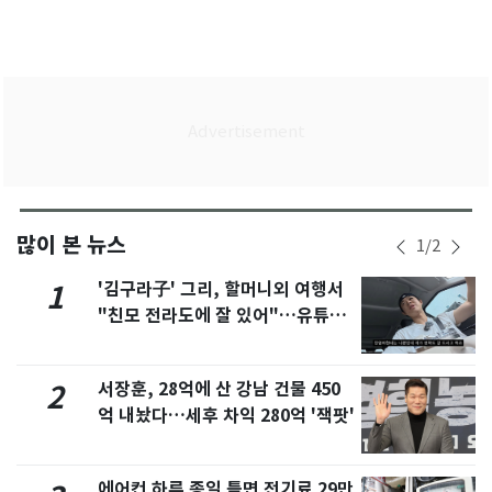
많이 본 뉴스
1
/
2
'김구라子' 그리, 할머니외 여행서
1
"친모 전라도에 잘 있어"…유튜브
서 언급
서장훈, 28억에 산 강남 건물 450
2
억 내놨다…세후 차익 280억 '잭팟'
에어컨 하루 종일 틀면 전기료 29만