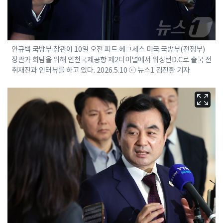
안규백 국방부 장관이 10일 오전 피트 헤그세스 미국 국방부(전쟁부)
장관과 회담을 위해 인천국제공항 제2터미널에서 워싱턴D.C로 출국 전
취재진과 인터뷰를 하고 있다. 2026.5.10 ⓒ 뉴스1 김진환 기자