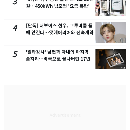
3
원…450kWh 넘으면 '요금 폭탄'
[단독] 더보이즈 선우, 그루비룸 품
4
에 안긴다…앳에어리어와 전속계약
'일타강사' 남편과 아내의 마지막
5
술자리…비극으로 끝나버린 17년