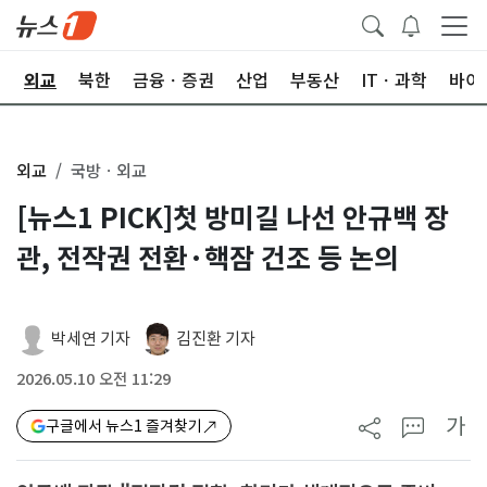
국
외교
북한
금융ㆍ증권
산업
부동산
ITㆍ과학
바이
외교
국방ㆍ외교
[뉴스1 PICK]첫 방미길 나선 안규백 장
관, 전작권 전환·핵잠 건조 등 논의
박세연 기자
김진환 기자
2026.05.10 오전 11:29
가
구글에서 뉴스1 즐겨찾기