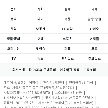
정치
사회
경제
국제
전국
외교
북한
금융·증권
산업
부동산
IT·과학
바이오
생활·문화
연예
스포츠
연재물
오피니언
핫이슈
피플
포토
TV
속보
인기뉴스
주요뉴스
회사소개
광고/제휴·구매문의
이용약관·정책
고충처리
대표이사/발행인 : 이영섭
|
편집인 : 채원배
|
편집국장 : 김기성
|
주소 : 서울시 종로구 종로 47 (공평동,SC빌딩17층)
|
사업자등록번호 : 101-86-62870
|
고충처리인 : 김성환
|
청소년보호책임자 : 안병길
|
통신판매업신고 : 서울종로 0676호
|
등록일 : 2011. 05. 26
|
제호 : 뉴스1코리아(읽기: 뉴스원코리아)
|
대표 전화 : 02-397-7000
|
대표 이메일 :
webmaster@news1.kr