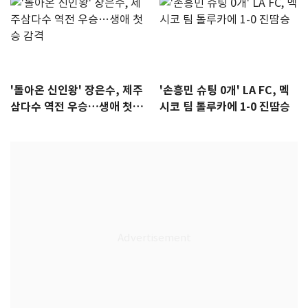
'돌아온 신인왕' 장은수, 제주
'손흥민 슈팅 0개' LA FC, 멕
삼다수 역전 우승…생애 첫승
시코 팀 톨루카에 1-0 진땀승
감격