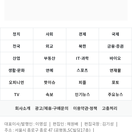
정치
사회
경제
국제
전국
외교
북한
금융·증권
산업
부동산
IT·과학
바이오
생활·문화
연예
스포츠
연재물
오피니언
핫이슈
피플
포토
TV
속보
인기뉴스
주요뉴스
회사소개
광고/제휴·구매문의
이용약관·정책
고충처리
대표이사/발행인 : 이영섭
|
편집인 : 채원배
|
편집국장 : 김기성
|
주소 : 서울시 종로구 종로 47 (공평동,SC빌딩17층)
|