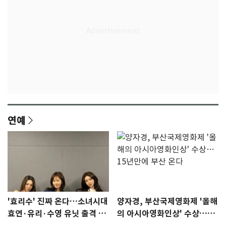
연예
'효리수' 진짜 온다…소녀시대
양자경, 부산국제영화제 '올해
효연·유리·수영 유닛 출격 [N
의 아시아영화인상' 수상…15
이슈]
년만에 부산 온다