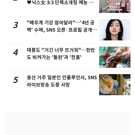
♥닉스女 3:3 단체소개팅 예능 화
제
"배우계 기강 잡아달라"…'4년 공
3
백' 수애, SNS 오픈·프로필 공개
화제
태풍도 "거긴 너무 뜨거워"…한반
4
도 비켜가는 '돌핀'과 '찬홈'
용산 거주 일본인 인플루언서, SNS
5
라이브방송 도중 사망