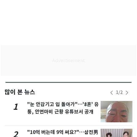
많이 본 뉴스
1
/
2
"눈 안감기고 입 돌아가"…'8혼' 유
1
퉁, 안면마비 근황 유튜브서 공개
"10억 버는데 9억 써요?"…삼전男
2