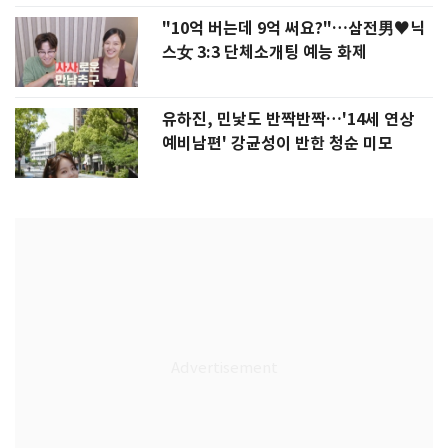
"10억 버는데 9억 써요?"…삼전男♥닉
스女 3:3 단체소개팅 예능 화제
유하진, 민낯도 반짝반짝…'14세 연상
예비남편' 강균성이 반한 청순 미모