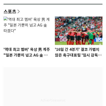
스포츠
'역대 최고 멤버' 육상 男 계주
'16일 간 4경기' 결코 가볍지
"일본 가뿐히 넘고 AG 金 따겠
않은 축구대표팀 '임시 감독'
다"
무게