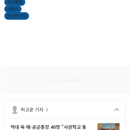
육군협회
계룡대
방산전시회
허고운 기자
역대 육·해·공군총장 46명 "사관학교 통