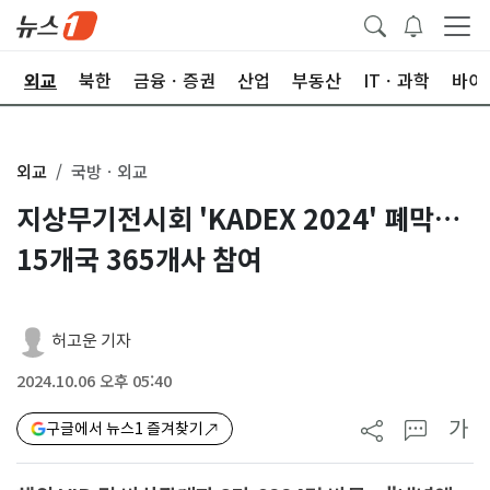
국
외교
북한
금융ㆍ증권
산업
부동산
ITㆍ과학
바이
외교
국방ㆍ외교
지상무기전시회 'KADEX 2024' 폐막…
15개국 365개사 참여
허고운 기자
2024.10.06 오후 05:40
가
구글에서 뉴스1 즐겨찾기