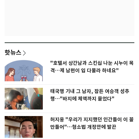
핫뉴스
"호텔서 상간남과 스킨십 나눈 시누이 목
격…제 남편이 입 다물라 하네요"
태국행 기내 그 남자, 잠든 여승객 성추
행…"바지에 체액까지 묻었다"
허지웅 "우리가 지지했던 인간들이 이 꼴
만들어"…형소법 개정안에 발끈