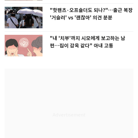
"핫팬츠·오프숄더도 되나?"…출근 복장
'거슬려' vs '괜찮아' 의견 분분
"내 '치부'까지 시모에게 보고하는 남
편…집이 감옥 같다" 아내 고통