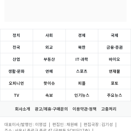
정치
사회
경제
국제
전국
외교
북한
금융·증권
산업
부동산
IT·과학
바이오
생활·문화
연예
스포츠
연재물
오피니언
핫이슈
피플
포토
TV
속보
인기뉴스
주요뉴스
회사소개
광고/제휴·구매문의
이용약관·정책
고충처리
대표이사/발행인 : 이영섭
|
편집인 : 채원배
|
편집국장 : 김기성
|
주소 : 서울시 종로구 종로 47 (공평동,SC빌딩17층)
|