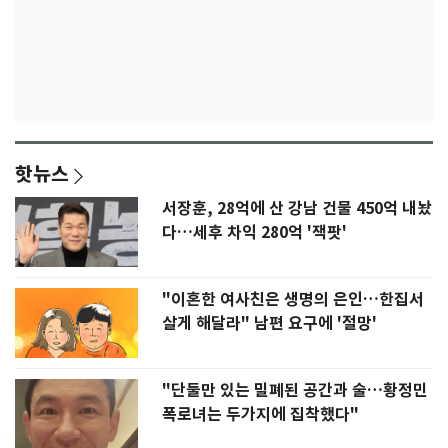
핫뉴스
서장훈, 28억에 산 강남 건물 450억 내놨
다…세후 차익 280억 '잭팟'
"이혼한 여사친은 생명의 은인…한집서
살게 해달라" 남편 요구에 '절망'
"단둘만 있는 밀폐된 공간과 술…황정민
폭로녀는 두가지에 집착했다"