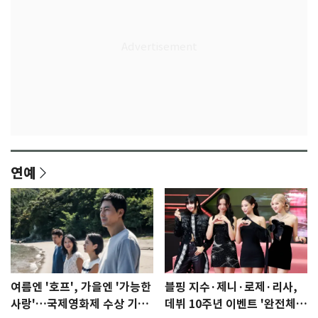
연예
여름엔 '호프', 가을엔 '가능한
블핑 지수·제니·로제·리사,
사랑'…국제영화제 수상 기대
데뷔 10주년 이벤트 '완전체'