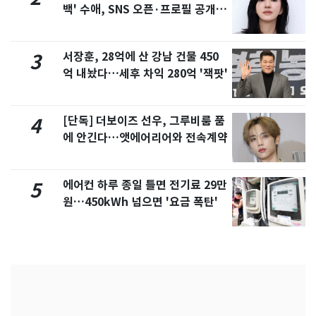
백' 수애, SNS 오픈·프로필 공개
화제
서장훈, 28억에 산 강남 건물 450
3
억 내놨다…세후 차익 280억 '잭팟'
[단독] 더보이즈 선우, 그루비룸 품
4
에 안긴다…앳에어리어와 전속계약
에어컨 하루 종일 틀면 전기료 29만
5
원…450kWh 넘으면 '요금 폭탄'