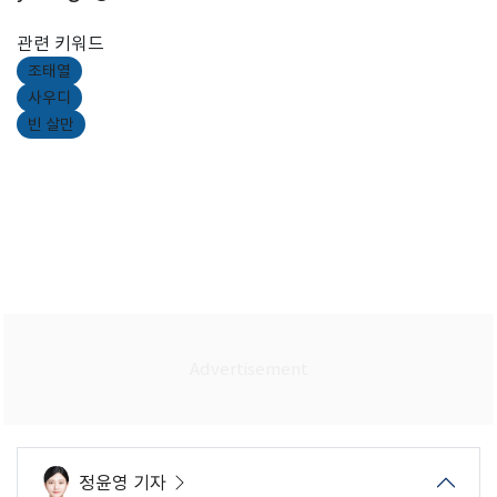
관련 키워드
조태열
사우디
빈 살만
정윤영 기자