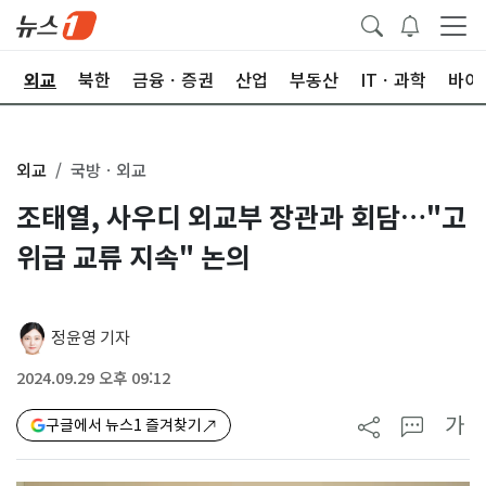
국
외교
북한
금융ㆍ증권
산업
부동산
ITㆍ과학
바이
외교
국방ㆍ외교
조태열, 사우디 외교부 장관과 회담…"고
위급 교류 지속" 논의
정윤영 기자
2024.09.29 오후 09:12
가
구글에서 뉴스1 즐겨찾기