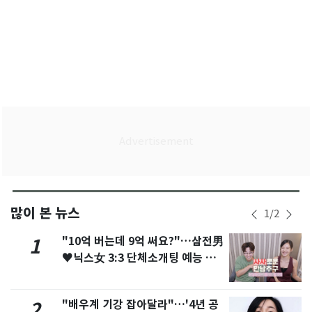
많이 본 뉴스
1
/
2
"10억 버는데 9억 써요?"…삼전男
1
♥닉스女 3:3 단체소개팅 예능 화
제
"배우계 기강 잡아달라"…'4년 공
2