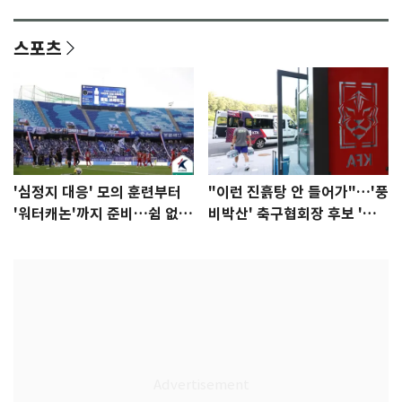
감 [N이슈]
참석 확정…기대감 UP
스포츠
'심정지 대응' 모의 훈련부터
"이런 진흙탕 안 들어가"…'풍
'워터캐논'까지 준비…쉼 없는
비박산' 축구협회장 후보 '실
K리그
종'