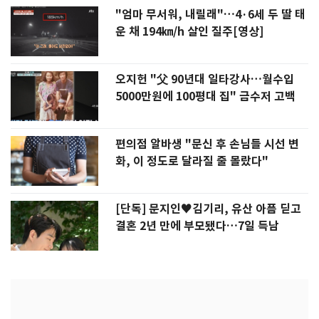
"엄마 무서워, 내릴래"…4·6세 두 딸 태
운 채 194㎞/h 살인 질주[영상]
오지헌 "父 90년대 일타강사…월수입
5000만원에 100평대 집" 금수저 고백
편의점 알바생 "문신 후 손님들 시선 변
화, 이 정도로 달라질 줄 몰랐다"
[단독] 문지인♥김기리, 유산 아픔 딛고
결혼 2년 만에 부모됐다…7일 득남