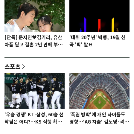
[단독] 문지인♥김기리, 유산
'데뷔 20주년' 빅뱅, 19일 신
아픔 딛고 결혼 2년 만에 부모
곡 '빅' 발표
됐다…7일 득남
스포츠
'우승 경쟁' KT-삼성, 60승 선
'폭염 방학'에 개인 타이틀도
착팀은 어디?…KS 직행 확률
영향…'AG 차출' 김도영·곽빈
77.8%
울상