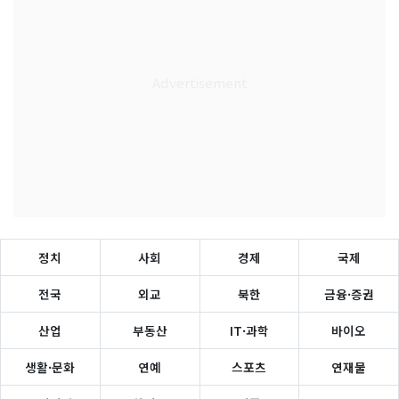
정치
사회
경제
국제
전국
외교
북한
금융·증권
산업
부동산
IT·과학
바이오
생활·문화
연예
스포츠
연재물