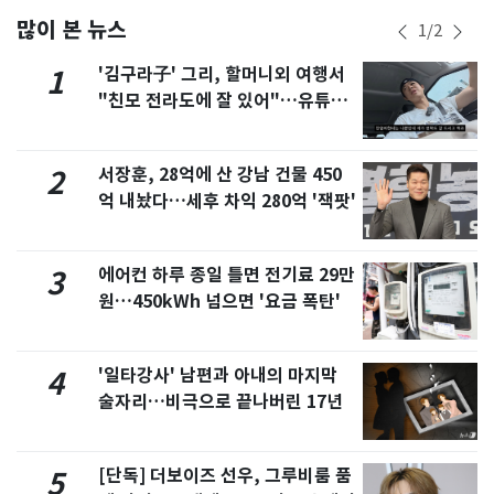
많이 본 뉴스
1
/
2
'김구라子' 그리, 할머니외 여행서
1
"친모 전라도에 잘 있어"…유튜브
서 언급
서장훈, 28억에 산 강남 건물 450
2
억 내놨다…세후 차익 280억 '잭팟'
에어컨 하루 종일 틀면 전기료 29만
3
원…450kWh 넘으면 '요금 폭탄'
'일타강사' 남편과 아내의 마지막
4
술자리…비극으로 끝나버린 17년
[단독] 더보이즈 선우, 그루비룸 품
5