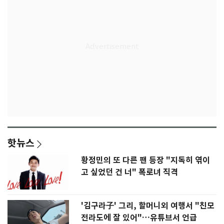
핫뉴스
황정민의 또 다른 팬 등장 "지독히 엮이
고 싶었던 건 너" 폭로녀 직격
'김구라子' 그리, 할머니외 여행서 "친모
전라도에 잘 있어"…유튜브서 언급