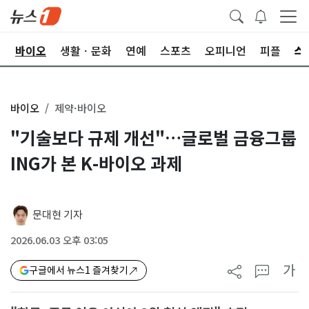
학
바이오
생활ㆍ문화
연예
스포츠
오피니언
피플
바이오
제약·바이오
"기술보다 규제 개선"…글로벌 금융그룹
ING가 본 K-바이오 과제
문대현 기자
2026.06.03 오후 03:05
가
구글에서 뉴스1 즐겨찾기