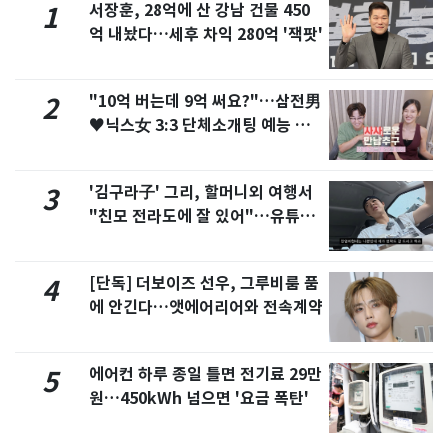
서장훈, 28억에 산 강남 건물 450
1
억 내놨다…세후 차익 280억 '잭팟'
"10억 버는데 9억 써요?"…삼전男
2
♥닉스女 3:3 단체소개팅 예능 화
제
'김구라子' 그리, 할머니외 여행서
3
"친모 전라도에 잘 있어"…유튜브
서 언급
[단독] 더보이즈 선우, 그루비룸 품
4
에 안긴다…앳에어리어와 전속계약
에어컨 하루 종일 틀면 전기료 29만
5
원…450kWh 넘으면 '요금 폭탄'