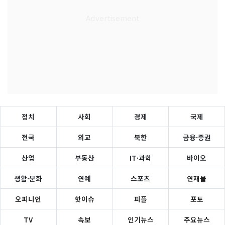
정치
사회
경제
국제
전국
외교
북한
금융·증권
산업
부동산
IT·과학
바이오
생활·문화
연예
스포츠
연재물
오피니언
핫이슈
피플
포토
TV
속보
인기뉴스
주요뉴스