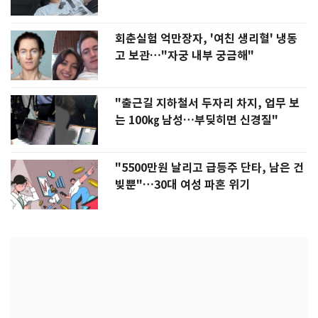
회춘실험 억만장자, '여친 생리혈' 냉동
고 보관…"자궁 내부 궁금해"
"출근길 지하철서 두자리 차지, 업무 보
는 100㎏ 남성…부딪히면 신경질"
"5500만원 날리고 급등주 단타, 남은 건
빚뿐"…30대 여성 파혼 위기