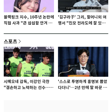
블랙핑크 지수, 10주년 논란에
'김구라子' 그리, 할머니외 여
직접 사과 "큰 섭섭함 안겨 미
행서 "친모 전라도에 잘 있
안"
어"…유튜브서 언급
스포츠
시메오네 감독, 이강인 극찬
'스스로 투명하게 홍명보 뽑았
"겸손하고 노력하는 선수…좋
다더니'…2년 만에 말 바꾼 이
은 첫인상"
임생