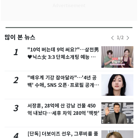
많이 본 뉴스
1
/
2
"10억 버는데 9억 써요?"…삼전男
1
♥닉스女 3:3 단체소개팅 예능 화
제
"배우계 기강 잡아달라"…'4년 공
2
백' 수애, SNS 오픈·프로필 공개
화제
서장훈, 28억에 산 강남 건물 450
3
억 내놨다…세후 차익 280억 '잭팟'
[단독] 더보이즈 선우, 그루비룸 품
4