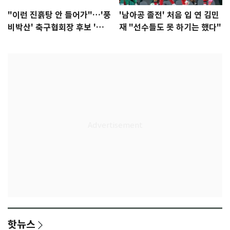
"이런 진흙탕 안 들어가"…'풍
'남아공 졸전' 처음 입 연 김민
비박산' 축구협회장 후보 '실
재 "선수들도 못 하기는 했다"
종'
핫뉴스