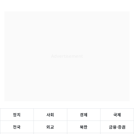
정치
사회
경제
국제
전국
외교
북한
금융·증권