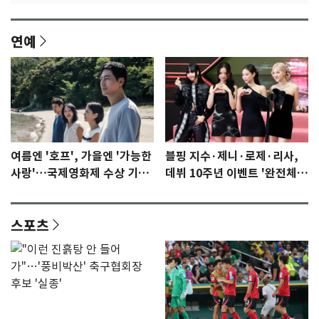
연예
여름엔 '호프', 가을엔 '가능한
블핑 지수·제니·로제·리사,
사랑'…국제영화제 수상 기대
데뷔 10주년 이벤트 '완전체'
감 [N이슈]
참석 확정…기대감 UP
스포츠