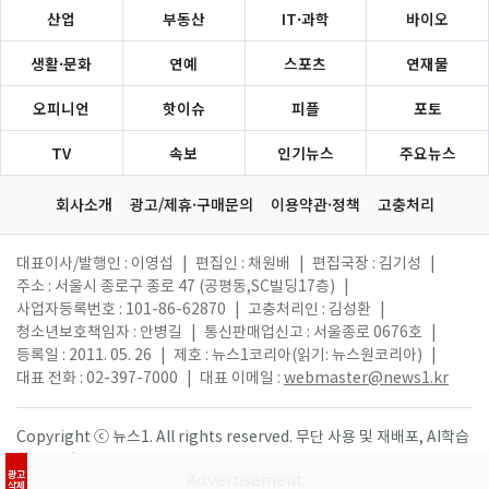
산업
부동산
IT·과학
바이오
생활·문화
연예
스포츠
연재물
오피니언
핫이슈
피플
포토
TV
속보
인기뉴스
주요뉴스
회사소개
광고/제휴·구매문의
이용약관·정책
고충처리
대표이사/발행인 : 이영섭
|
편집인 : 채원배
|
편집국장 : 김기성
|
주소 : 서울시 종로구 종로 47 (공평동,SC빌딩17층)
|
사업자등록번호 : 101-86-62870
|
고충처리인 : 김성환
|
청소년보호책임자 : 안병길
|
통신판매업신고 : 서울종로 0676호
|
등록일 : 2011. 05. 26
|
제호 : 뉴스1코리아(읽기: 뉴스원코리아)
|
대표 전화 : 02-397-7000
|
대표 이메일 :
webmaster@news1.kr
Copyright ⓒ 뉴스1. All rights reserved. 무단 사용 및 재배포, AI학습
활용 금지.
광고
삭제