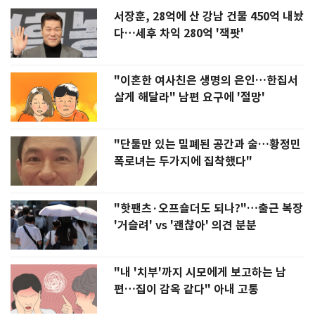
서장훈, 28억에 산 강남 건물 450억 내놨
다…세후 차익 280억 '잭팟'
"이혼한 여사친은 생명의 은인…한집서
살게 해달라" 남편 요구에 '절망'
"단둘만 있는 밀폐된 공간과 술…황정민
폭로녀는 두가지에 집착했다"
"핫팬츠·오프숄더도 되나?"…출근 복장
'거슬려' vs '괜찮아' 의견 분분
"내 '치부'까지 시모에게 보고하는 남
편…집이 감옥 같다" 아내 고통