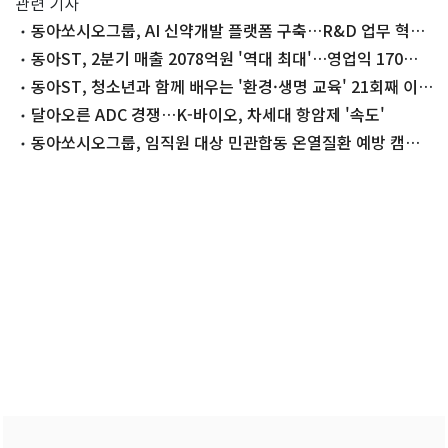
관련 기사
동아쏘시오그룹, AI 신약개발 플랫폼 구축…R&D 업무 혁신
본격화
동아ST, 2분기 매출 2078억원 '역대 최대'…영업익 170%
증가
동아ST, 청소년과 함께 배우는 '환경·생명 교육' 21회째 이
어간다
달아오른 ADC 경쟁…K-바이오, 차세대 항암제 '속도'
동아쏘시오그룹, 임직원 대상 민관합동 온열질환 예방 캠페
인