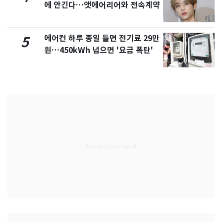
에 안긴다…앳에어리어와 전속계약
에어컨 하루 종일 틀면 전기료 29만
5
원…450kWh 넘으면 '요금 폭탄'