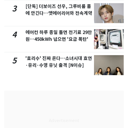
[단독] 더보이즈 선우, 그루비룸 품
3
에 안긴다…앳에어리어와 전속계약
에어컨 하루 종일 틀면 전기료 29만
4
원…450kWh 넘으면 '요금 폭탄'
'효리수' 진짜 온다…소녀시대 효연
5
·유리·수영 유닛 출격 [N이슈]