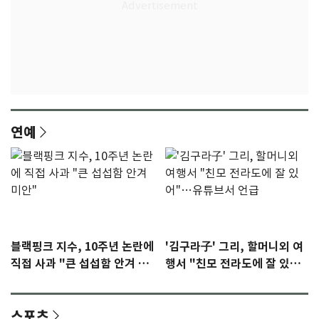
연예
블랙핑크 지수, 10주년 논란에
'김구라子' 그리, 할머니외 여
직접 사과 "큰 섭섭함 안겨 미
행서 "친모 전라도에 잘 있
안"
어"…유튜브서 언급
스포츠