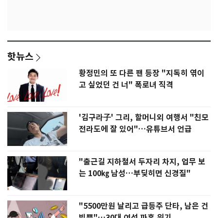
핫뉴스
황정민의 또 다른 팬 등장 "지독히 엮이
고 싶었던 건 너" 폭로녀 직격
'김구라子' 그리, 할머니외 여행서 "친모
전라도에 잘 있어"…유튜브서 언급
"출근길 지하철서 두자리 차지, 업무 보
는 100㎏ 남성…부딪히면 신경질"
"5500만원 날리고 급등주 단타, 남은 건
빚뿐"…30대 여성 파혼 위기