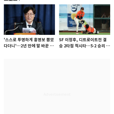
'스스로 투명하게 홍명보 뽑았
SF 이정후, 디트로이트전 결
다더니'…2년 만에 말 바꾼 이
승 2타점 적시타…5-2 승리 견
임생
인