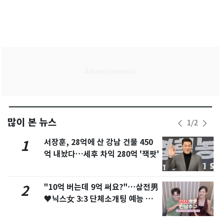
많이 본 뉴스
1
/
2
서장훈, 28억에 산 강남 건물 450
1
억 내놨다…세후 차익 280억 '잭팟'
"10억 버는데 9억 써요?"…삼전男
2
♥닉스女 3:3 단체소개팅 예능 화
제