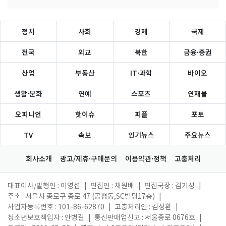
정치
사회
경제
국제
전국
외교
북한
금융·증권
산업
부동산
IT·과학
바이오
생활·문화
연예
스포츠
연재물
오피니언
핫이슈
피플
포토
TV
속보
인기뉴스
주요뉴스
회사소개
광고/제휴·구매문의
이용약관·정책
고충처리
대표이사/발행인 : 이영섭
|
편집인 : 채원배
|
편집국장 : 김기성
|
주소 : 서울시 종로구 종로 47 (공평동,SC빌딩17층)
|
사업자등록번호 : 101-86-62870
|
고충처리인 : 김성환
|
청소년보호책임자 : 안병길
|
통신판매업신고 : 서울종로 0676호
|