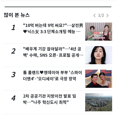
많이 본 뉴스
1
/
2
"10억 버는데 9억 써요?"…삼전男
1
♥닉스女 3:3 단체소개팅 예능 화
제
"배우계 기강 잡아달라"…'4년 공
2
백' 수애, SNS 오픈·프로필 공개
화제
톰 홀랜드♥젠데이아 부부 '스파이
3
더맨4'·'오디세이'로 극장 장악
2차 공공기관 지방이전 발표 임
4
박…"나주 혁신도시 최적"