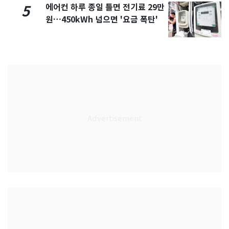
에어컨 하루 종일 틀면 전기료 29만
5
원…450kWh 넘으면 '요금 폭탄'