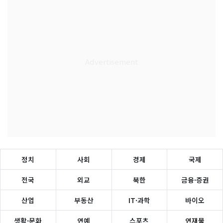
정치
사회
경제
국제
전국
외교
북한
금융·증권
산업
부동산
IT·과학
바이오
생활·문화
연예
스포츠
연재물