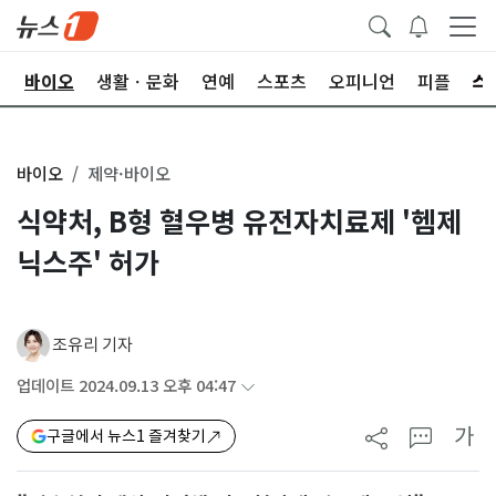
학
바이오
생활ㆍ문화
연예
스포츠
오피니언
피플
바이오
제약·바이오
식약처, B형 혈우병 유전자치료제 '헴제
닉스주' 허가
조유리 기자
업데이트 2024.09.13 오후 04:47
가
구글에서 뉴스1 즐겨찾기