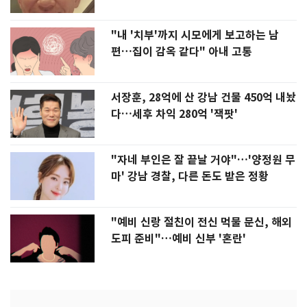
"내 '치부'까지 시모에게 보고하는 남
편…집이 감옥 같다" 아내 고통
서장훈, 28억에 산 강남 건물 450억 내놨
다…세후 차익 280억 '잭팟'
"자네 부인은 잘 끝날 거야"…'양정원 무
마' 강남 경찰, 다른 돈도 받은 정황
"예비 신랑 절친이 전신 먹물 문신, 해외
도피 준비"…예비 신부 '혼란'