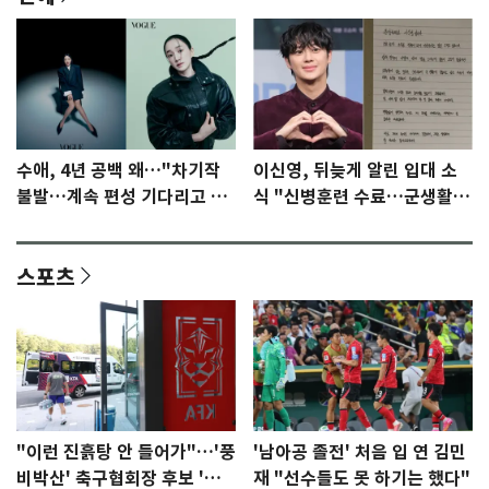
수애, 4년 공백 왜…"차기작
이신영, 뒤늦게 알린 입대 소
불발…계속 편성 기다리고 있
식 "신병훈련 수료…군생활
다"
집중"
스포츠
"이런 진흙탕 안 들어가"…'풍
'남아공 졸전' 처음 입 연 김민
비박산' 축구협회장 후보 '실
재 "선수들도 못 하기는 했다"