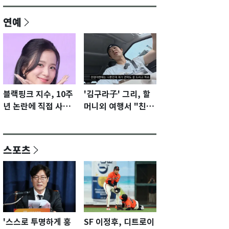
연예
블랙핑크 지수, 10주
'김구라子' 그리, 할
년 논란에 직접 사과
머니외 여행서 "친모
"큰 섭섭함 안겨 미
전라도에 잘 있어"…
안"
유튜브서 언급
스포츠
'스스로 투명하게 홍
SF 이정후, 디트로이