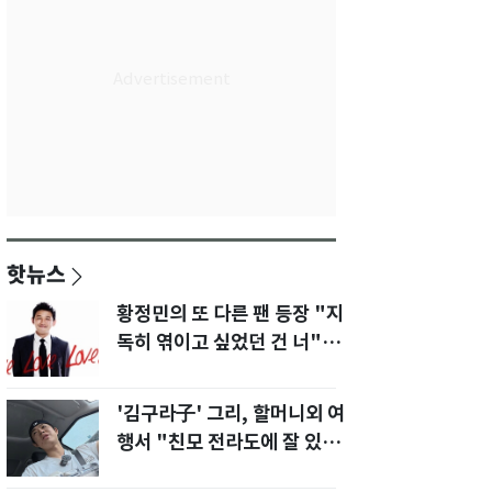
핫뉴스
황정민의 또 다른 팬 등장 "지
독히 엮이고 싶었던 건 너" 폭
로녀 직격
'김구라子' 그리, 할머니외 여
행서 "친모 전라도에 잘 있
어"…유튜브서 언급