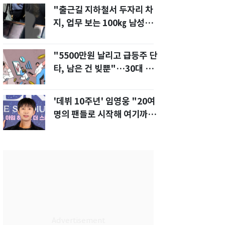
"출근길 지하철서 두자리 차
지, 업무 보는 100㎏ 남성…
부딪히면 신경질"
"5500만원 날리고 급등주 단
타, 남은 건 빚뿐"…30대 여
성 파혼 위기
'데뷔 10주년' 임영웅 "20여
명의 팬들로 시작해 여기까
지…진심 감사"