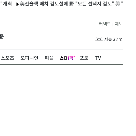
美전술핵 배치 검토설에 野 "모든 선택지 검토" 與 "안보 선동"
커넥트
제보
|
제주
29
℃
문
서울
32
℃
부산
30
℃
스포츠
오피니언
피플
포토
TV
대구
29
℃
인천
34
℃
광주
33
℃
대전
27
℃
울산
30
℃
강릉
21
℃
제주
29
℃