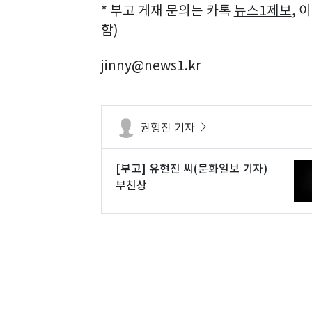
* 부고 게재 문의는 카톡
뉴스1제보
, 
함)
jinny@news1.kr
권형진 기자
[부고] 유현진 씨(문화일보 기자)
부친상