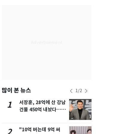
서울
32
℃
부산
30
℃
대구
29
℃
인천
34
℃
광주
33
℃
대전
27
℃
울산
30
℃
강릉
21
℃
많이 본 뉴스
1
/
2
제주
29
℃
서장훈, 28억에 산 강남
13호 태풍 '
1
6
건물 450억 내놨다…세
키나와·가고
후 차익 280억 '잭팟'
근…26만명
"10억 버는데 9억 써
낮 최고 37
2
7