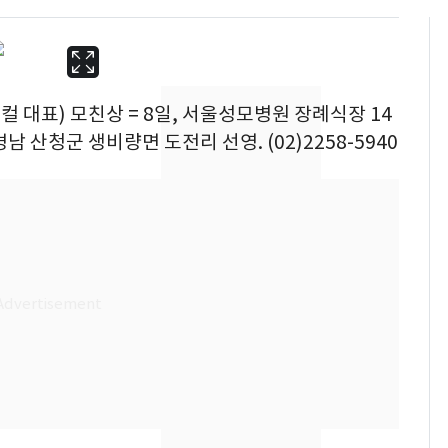
컬 대표) 모친상 = 8일, 서울성모병원 장례식장 14
경남 산청군 생비량면 도전리 선영. (02)2258-5940
13호 태풍 '돌핀' 日오
6
키나와·가고시마현 접
근…26만명 대피령
낮 최고 37도 폭염 계
7