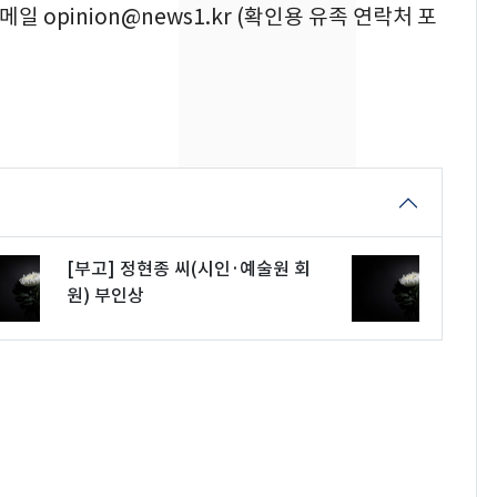
속…전국 곳곳 비 [오늘
이메일 opinion@news1.kr (확인용 유족 연락처 포
날씨]
[단독] 경찰, '김부장'
8
제작사 회장 수사…자본
시장법 위반 의혹
[단독]중수청 가는 검찰
9
수사관 경력 합산 추
진…법무사·집행관 '혜
택' 유지
[부고] 정현종 씨(시인·예술원 회
"캐리비안 베이 여자 탈
10
원) 부인상
의실에 남자가 있어
요"…경찰 수사