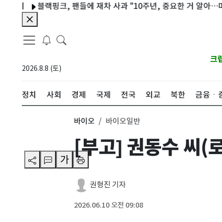
지
블랙핑크, 팬들에 재차 사과 "10주년, 중요한 거 알아…미안"
크
2026.8.8 (토)
정치
사회
경제
국제
전국
외교
북한
금융ㆍ
바이오
바이오일반
[부고] 권동수 씨
가
권형진 기자
2026.06.10 오전 09:08