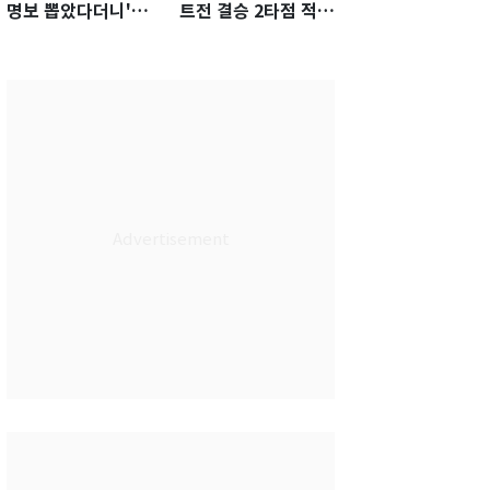
명보 뽑았다더니'…2
트전 결승 2타점 적시
년 만에 말 바꾼 이임
타…5-2 승리 견인
생