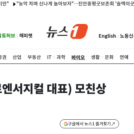
"농악 치며 신나게 놀아보자"…진안중평굿보존회 '술맥이굿' 개최
립토허브
해피펫
English
노동신
|
|
바이오
증권
산업
부동산
ITㆍ과학
생활ㆍ문화
연예
(로엔서지컬 대표) 모친상
구글에서 뉴스1 즐겨찾기