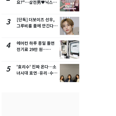
요?"…삼전男♥닉스女
속…전국 곳곳
3:3 단체소개팅 예능 화
날씨]
제
[단독] 더보이즈 선우,
[단독] 경찰,
3
8
그루비룸 품에 안긴다…
제작사 회장
앳에어리어와 전속계약
시장법 위반
에어컨 하루 종일 틀면
[단독]중수
4
9
전기료 29만 원…
수사관 경력
450kWh 넘으면 '요금
진…법무사·
폭탄'
택' 유지
'효리수' 진짜 온다…소
"캐리비안 
5
10
녀시대 효연·유리·수영
의실에 남자
유닛 출격 [N이슈]
요"…경찰 