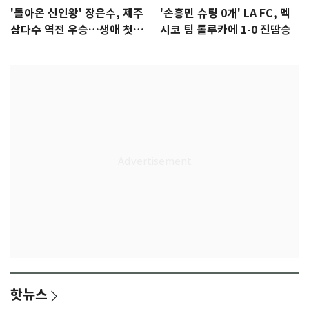
'돌아온 신인왕' 장은수, 제주
'손흥민 슈팅 0개' LA FC, 멕
삼다수 역전 우승…생애 첫승
시코 팀 톨루카에 1-0 진땀승
감격
핫뉴스