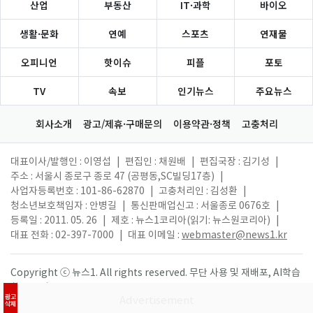
산업
부동산
IT·과학
바이오
생활·문화
연예
스포츠
연재물
오피니언
핫이슈
피플
포토
TV
속보
인기뉴스
주요뉴스
회사소개
광고/제휴·구매문의
이용약관·정책
고충처리
대표이사/발행인 : 이영섭
|
편집인 : 채원배
|
편집국장 : 김기성
|
주소 : 서울시 종로구 종로 47 (공평동,SC빌딩17층)
|
사업자등록번호 : 101-86-62870
|
고충처리인 : 김성환
|
청소년보호책임자 : 안병길
|
통신판매업신고 : 서울종로 0676호
|
등록일 : 2011. 05. 26
|
제호 : 뉴스1코리아(읽기: 뉴스원코리아)
|
대표 전화 : 02-397-7000
|
대표 이메일 :
webmaster@news1.kr
Copyright ⓒ 뉴스1. All rights reserved. 무단 사용 및 재배포, AI학습
활용 금지.
광고
삭제