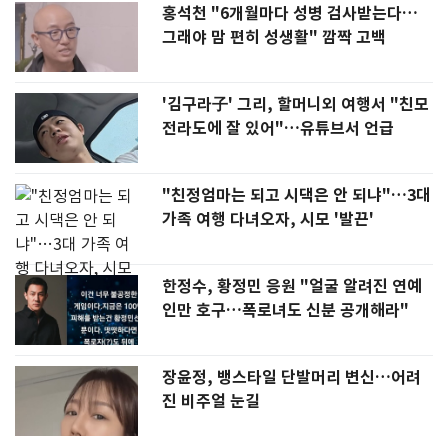
홍석천 "6개월마다 성병 검사받는다…
그래야 맘 편히 성생활" 깜짝 고백
'김구라子' 그리, 할머니외 여행서 "친모
전라도에 잘 있어"…유튜브서 언급
"친정엄마는 되고 시댁은 안 되냐"…3대
가족 여행 다녀오자, 시모 '발끈'
한정수, 황정민 응원 "얼굴 알려진 연예
인만 호구…폭로녀도 신분 공개해라"
장윤정, 뱅스타일 단발머리 변신…어려
진 비주얼 눈길