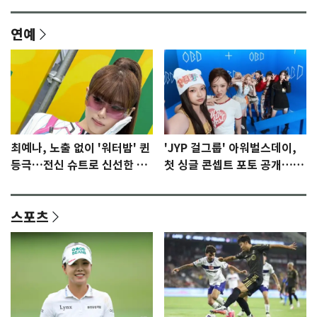
연예
최예나, 노출 없이 '워터밤' 퀸
'JYP 걸그룹' 아워벌스데이,
등극…전신 슈트로 신선한 충
첫 싱글 콘셉트 포토 공개…청
격 [N샷]
량·키치
스포츠