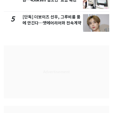
원…450kWh 넘으면 '요금 폭탄'
[단독] 더보이즈 선우, 그루비룸 품
5
에 안긴다…앳에어리어와 전속계약