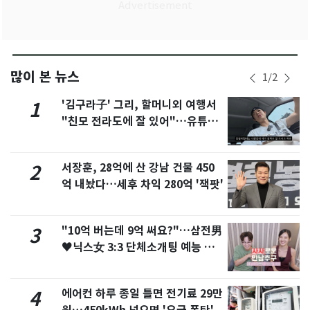
많이 본 뉴스
1
/
2
'김구라子' 그리, 할머니외 여행서
1
"친모 전라도에 잘 있어"…유튜브
서 언급
서장훈, 28억에 산 강남 건물 450
2
억 내놨다…세후 차익 280억 '잭팟'
"10억 버는데 9억 써요?"…삼전男
3
♥닉스女 3:3 단체소개팅 예능 화
제
에어컨 하루 종일 틀면 전기료 29만
4