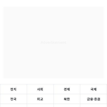
정치
사회
경제
국제
전국
외교
북한
금융·증권