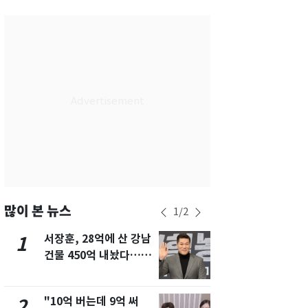
대구
29
℃
인천
33
℃
광주
33
℃
대전
27
℃
울산
29
℃
강릉
21
℃
제주
29
℃
많이 본 뉴스
1
/
2
서장훈, 28억에 산 강남
13호 태풍 '
1
6
건물 450억 내놨다…세
키나와·가고
후 차익 280억 '잭팟'
근…26만명
"10억 버는데 9억 써
낮 최고 37
2
7