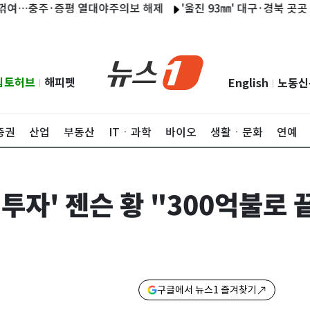
…충주·증평 열대야주의보 해제
'울진 93㎜' 대구·경북 곳곳 많은
립토허브
해피펫
English
노동신
|
|
증권
산업
부동산
ITㆍ과학
바이오
생활ㆍ문화
연예
불 투자' 젠슨 황 "300억불
구글에서 뉴스1 즐겨찾기