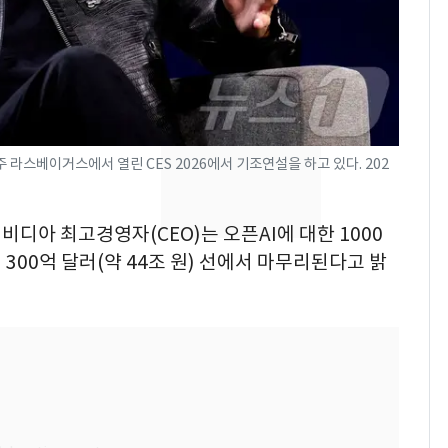
속…전국 곳곳 비 [오늘
날씨]
[단독] 경찰, '김부장'
8
제작사 회장 수사…자본
시장법 위반 의혹
 라스베이거스에서 열린 CES 2026에서 기조연설을 하고 있다. 202
[단독]중수청 가는 검찰
9
수사관 경력 합산 추
진…법무사·집행관 '혜
엔비디아 최고경영자(CEO)는 오픈AI에 대한 1000
택' 유지
이 300억 달러(약 44조 원) 선에서 마무리된다고 밝
전남광주 화정역 인근서
10
교통사고로 40대 심정
지…6명 부상