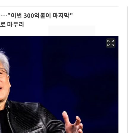
어…"이번 300억불이 마지막"
러로 마무리
13호 태풍 '돌핀' 日오
6
키나와·가고시마현 접
근…26만명 대피령
낮 최고 37도 폭염 계
7