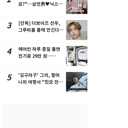
요?"…삼전男♥닉스女
속…전국 곳곳
3:3 단체소개팅 예능 화
날씨]
제
[단독] 더보이즈 선우,
[단독] 경찰,
3
8
그루비룸 품에 안긴다…
제작사 회장
앳에어리어와 전속계약
시장법 위반
에어컨 하루 종일 틀면
[단독]중수
4
9
전기료 29만 원…
수사관 경력
450kWh 넘으면 '요금
진…법무사·
폭탄'
택' 유지
'김구라子' 그리, 할머
전남광주 화
5
10
니외 여행서 "친모 전라
교통사고로 
도에 잘 있어"…유튜브
지…6명 부
서 언급