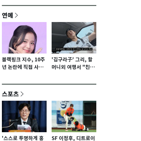
연예
블랙핑크 지수, 10주
'김구라子' 그리, 할
년 논란에 직접 사과
머니외 여행서 "친모
"큰 섭섭함 안겨 미
전라도에 잘 있어"…
안"
유튜브서 언급
스포츠
'스스로 투명하게 홍
SF 이정후, 디트로이