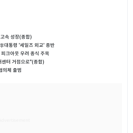
 고속 성장(종합)
李대통령 '세일즈 외교' 종반
 피크아웃 우려 종식 주목
이터센터 거점으로"(종합)
협의체 출범