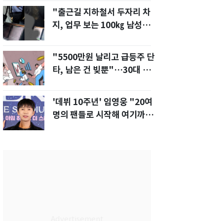
"출근길 지하철서 두자리 차
지, 업무 보는 100㎏ 남성…
부딪히면 신경질"
"5500만원 날리고 급등주 단
타, 남은 건 빚뿐"…30대 여
성 파혼 위기
'데뷔 10주년' 임영웅 "20여
명의 팬들로 시작해 여기까
지…진심 감사"