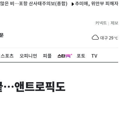
 비…포항 산사태주의보(종합)
추미애, 위안부 피해자 기림의 날 참
제주
29
℃
서울
30
℃
커넥트
제보
|
부산
30
℃
문
대구
29
℃
인천
33
℃
스포츠
오피니언
피플
포토
TV
광주
33
℃
대전
27
℃
로 끝…앤트로픽도
울산
29
℃
강릉
21
℃
제주
29
℃
서울
30
℃
부산
30
℃