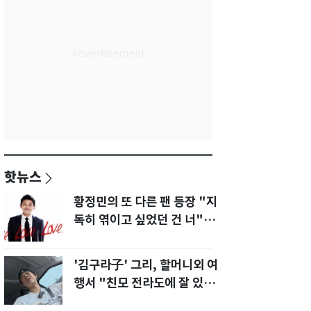
핫뉴스
황정민의 또 다른 팬 등장 "지
독히 엮이고 싶었던 건 너" 폭
로녀 직격
'김구라子' 그리, 할머니외 여
행서 "친모 전라도에 잘 있
어"…유튜브서 언급