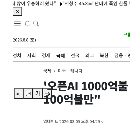
더 많이 우승하러 왔다"
'서청주 45.8㎜' 단비에 폭염 한풀 꺾여
크
2026.8.8 (토)
국제
정치
사회
경제
전국
외교
북한
금융ㆍ
국제
미국ㆍ캐나다
'오픈AI 1000억
가
100억불만"
업데이트 2026.03.05 오후 04:29