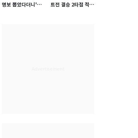
명보 뽑았다더니'…2
트전 결승 2타점 적시
년 만에 말 바꾼 이임
타…5-2 승리 견인
생