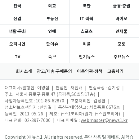
전국
외교
북한
금융·증권
산업
부동산
IT·과학
바이오
생활·문화
연예
스포츠
연재물
오피니언
핫이슈
피플
포토
TV
속보
인기뉴스
주요뉴스
회사소개
광고/제휴·구매문의
이용약관·정책
고충처리
대표이사/발행인 : 이영섭
|
편집인 : 채원배
|
편집국장 : 김기성
|
주소 : 서울시 종로구 종로 47 (공평동,SC빌딩17층)
|
사업자등록번호 : 101-86-62870
|
고충처리인 : 김성환
|
청소년보호책임자 : 안병길
|
통신판매업신고 : 서울종로 0676호
|
등록일 : 2011. 05. 26
|
제호 : 뉴스1코리아(읽기: 뉴스원코리아)
|
대표 전화 : 02-397-7000
|
대표 이메일 :
webmaster@news1.kr
Copyright ⓒ 뉴스1. All rights reserved. 무단 사용 및 재배포, AI학습