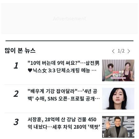
많이 본 뉴스
1
/
2
"10억 버는데 9억 써요?"…삼전男
1
♥닉스女 3:3 단체소개팅 예능 화
제
"배우계 기강 잡아달라"…'4년 공
2
백' 수애, SNS 오픈·프로필 공개
화제
서장훈, 28억에 산 강남 건물 450
3
억 내놨다…세후 차익 280억 '잭팟'