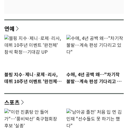
연예
블핑 지수·제니·로제·리사,
수애, 4년 공백 왜…"차기작
데뷔 10주년 이벤트 '완전체'
불발…계속 편성 기다리고 있
참석 확정…기대감 UP
다"
스포츠