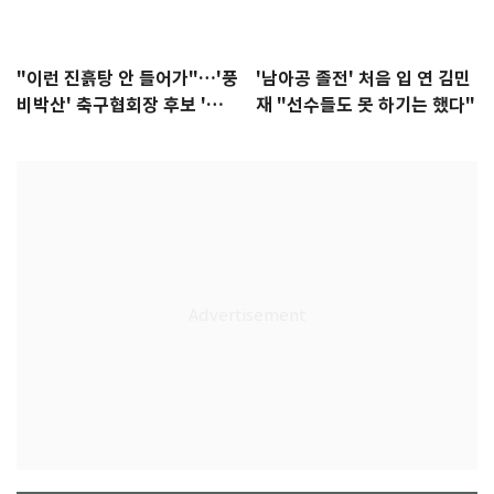
"이런 진흙탕 안 들어가"…'풍
'남아공 졸전' 처음 입 연 김민
비박산' 축구협회장 후보 '실
재 "선수들도 못 하기는 했다"
종'