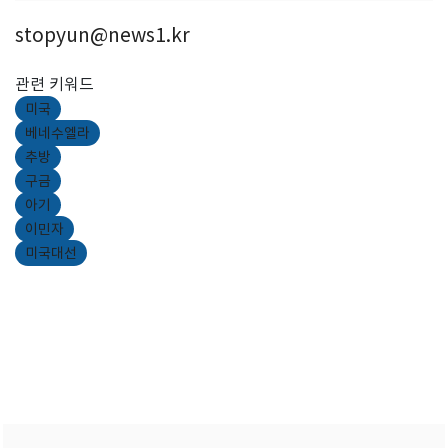
stopyun@news1.kr
관련 키워드
미국
베네수엘라
추방
구금
아기
이민자
미국대선