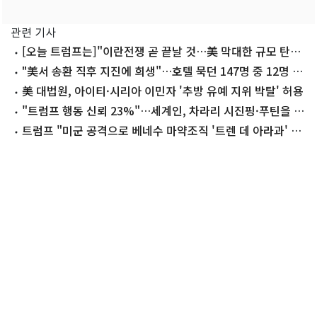
관련 기사
[오늘 트럼프는]"이란전쟁 곧 끝날 것…美 막대한 규모 탄약
보유"
"美서 송환 직후 지진에 희생"…호텔 묵던 147명 중 12명 생
존
美 대법원, 아이티·시리아 이민자 '추방 유예 지위 박탈' 허용
"트럼프 행동 신뢰 23%"…세계인, 차라리 시진핑·푸틴을 더
믿어
트럼프 "미군 공격으로 베네수 마약조직 '트렌 데 아라과' 수
장 사살"