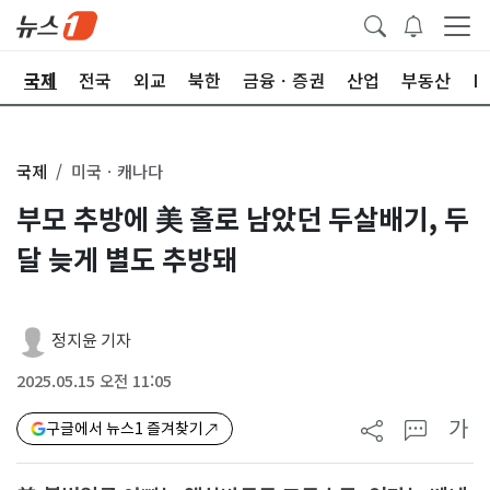
제
국제
전국
외교
북한
금융ㆍ증권
산업
부동산
I
국제
미국ㆍ캐나다
부모 추방에 美 홀로 남았던 두살배기, 두
달 늦게 별도 추방돼
정지윤 기자
2025.05.15 오전 11:05
가
구글에서 뉴스1 즐겨찾기