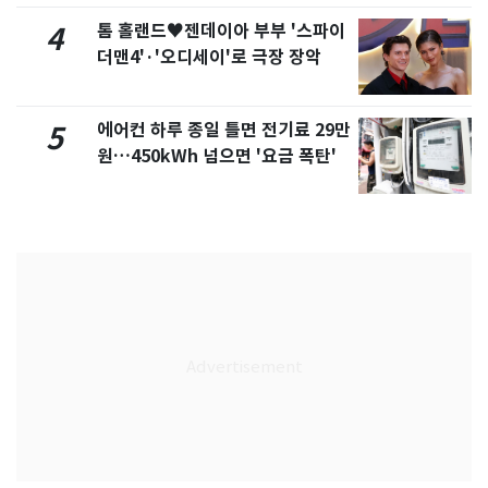
톰 홀랜드♥젠데이아 부부 '스파이
4
더맨4'·'오디세이'로 극장 장악
에어컨 하루 종일 틀면 전기료 29만
5
원…450kWh 넘으면 '요금 폭탄'