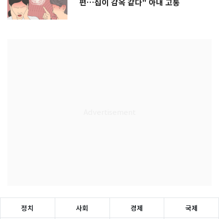
편…집이 감옥 같다" 아내 고통
정치
사회
경제
국제