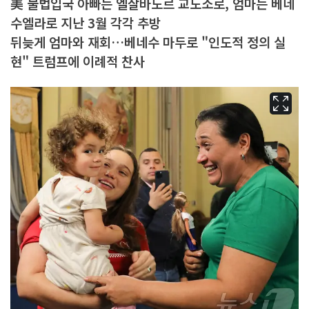
美 불법입국 아빠는 엘살바도르 교도소로, 엄마는 베네
수엘라로 지난 3월 각각 추방
뒤늦게 엄마와 재회…베네수 마두로 "인도적 정의 실
현" 트럼프에 이례적 찬사