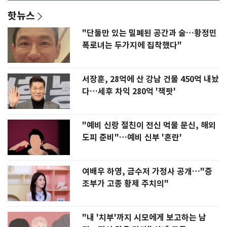
핫뉴스
"단둘만 있는 밀폐된 공간과 술…황정민
폭로녀는 두가지에 집착했다"
서장훈, 28억에 산 강남 건물 450억 내놨
다…세후 차익 280억 '잭팟'
"예비 신랑 절친이 전신 먹물 문신, 해외
도피 준비"…예비 신부 '혼란'
여배우 하영, 금수저 가정사 공개…"증
조부가 고종 황제 주치의"
"내 '치부'까지 시모에게 보고하는 남