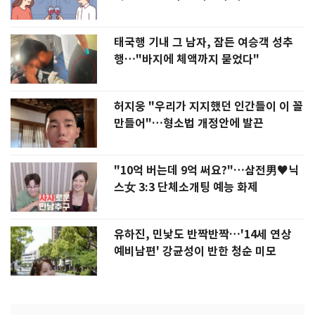
태국행 기내 그 남자, 잠든 여승객 성추
행…"바지에 체액까지 묻었다"
허지웅 "우리가 지지했던 인간들이 이 꼴
만들어"…형소법 개정안에 발끈
"10억 버는데 9억 써요?"…삼전男♥닉
스女 3:3 단체소개팅 예능 화제
유하진, 민낯도 반짝반짝…'14세 연상
예비남편' 강균성이 반한 청순 미모