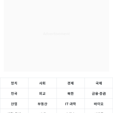
정치
사회
경제
국제
전국
외교
북한
금융·증권
산업
부동산
IT·과학
바이오