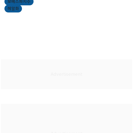
보베스파지수
헤알화