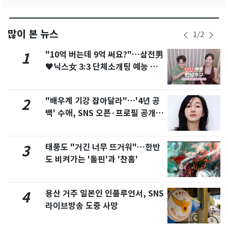
많이 본 뉴스
1
/
2
"10억 버는데 9억 써요?"…삼전男
1
♥닉스女 3:3 단체소개팅 예능 화
제
"배우계 기강 잡아달라"…'4년 공
2
백' 수애, SNS 오픈·프로필 공개
화제
태풍도 "거긴 너무 뜨거워"…한반
3
도 비켜가는 '돌핀'과 '찬홈'
용산 거주 일본인 인플루언서, SNS
4
라이브방송 도중 사망