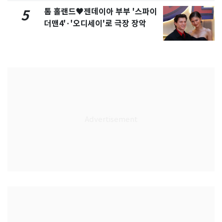
톰 홀랜드♥젠데이아 부부 '스파이
5
더맨4'·'오디세이'로 극장 장악