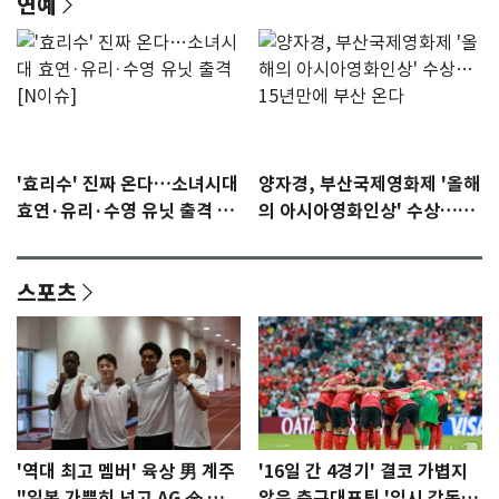
연예
'효리수' 진짜 온다…소녀시대
양자경, 부산국제영화제 '올해
효연·유리·수영 유닛 출격 [N
의 아시아영화인상' 수상…15
이슈]
년만에 부산 온다
스포츠
'역대 최고 멤버' 육상 男 계주
'16일 간 4경기' 결코 가볍지
"일본 가뿐히 넘고 AG 金 따겠
않은 축구대표팀 '임시 감독'