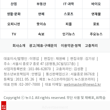
산업
부동산
IT·과학
바이오
생활·문화
연예
스포츠
연재물
오피니언
핫이슈
피플
포토
TV
속보
인기뉴스
주요뉴스
회사소개
광고/제휴·구매문의
이용약관·정책
고충처리
대표이사/발행인 : 이영섭
|
편집인 : 채원배
|
편집국장 : 김기성
|
주소 : 서울시 종로구 종로 47 (공평동,SC빌딩17층)
|
사업자등록번호 : 101-86-62870
|
고충처리인 : 김성환
|
청소년보호책임자 : 안병길
|
통신판매업신고 : 서울종로 0676호
|
등록일 : 2011. 05. 26
|
제호 : 뉴스1코리아(읽기: 뉴스원코리아)
|
대표 전화 : 02-397-7000
|
대표 이메일 :
webmaster@news1.kr
Copyright ⓒ 뉴스1. All rights reserved. 무단 사용 및 재배포, AI학습
활용 금지.
광고
삭제