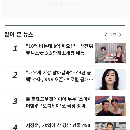
많이 본 뉴스
1
/
2
"10억 버는데 9억 써요?"…삼전男
1
♥닉스女 3:3 단체소개팅 예능 화
제
"배우계 기강 잡아달라"…'4년 공
2
백' 수애, SNS 오픈·프로필 공개
화제
톰 홀랜드♥젠데이아 부부 '스파이
3
더맨4'·'오디세이'로 극장 장악
서장훈, 28억에 산 강남 건물 450
4