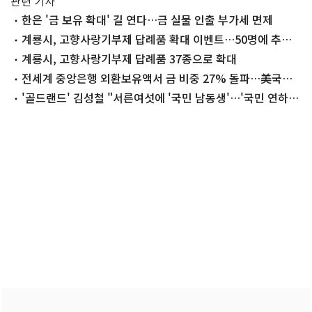
관련 기사
한은 '금 보유 확대' 길 연다…금 실물 인출 부가세 면제
계룡시, 고향사랑기부제 답례품 확대 이벤트…50명에 추가
증정
계룡시, 고향사랑기부제 답례품 37종으로 확대
전세계 중앙은행 외환보유액서 금 비중 27% 돌파…美국채
첫 추월
'골드랜드' 김성철 "서른여섯에 '국민 남동생'…'국민 연하
남' 되고파" [N인터뷰]②