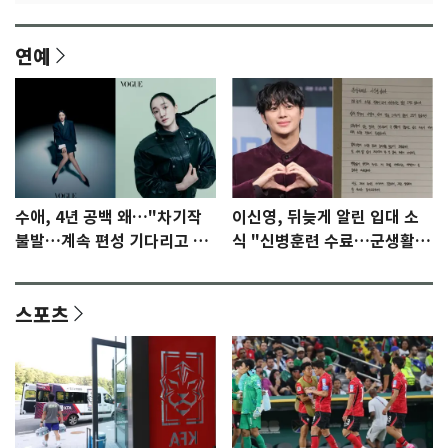
연예
수애, 4년 공백 왜…"차기작
이신영, 뒤늦게 알린 입대 소
불발…계속 편성 기다리고 있
식 "신병훈련 수료…군생활
다"
집중"
스포츠