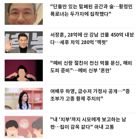
"단둘만 있는 밀폐된 공간과 술…황정민
폭로녀는 두가지에 집착했다"
서장훈, 28억에 산 강남 건물 450억 내놨
다…세후 차익 280억 '잭팟'
"예비 신랑 절친이 전신 먹물 문신, 해외
도피 준비"…예비 신부 '혼란'
여배우 하영, 금수저 가정사 공개…"증
조부가 고종 황제 주치의"
"내 '치부'까지 시모에게 보고하는 남
편…집이 감옥 같다" 아내 고통