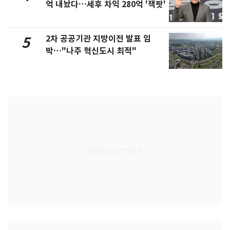
억 내놨다…세후 차익 280억 '잭팟'
2차 공공기관 지방이전 발표 임
5
박…"나주 혁신도시 최적"