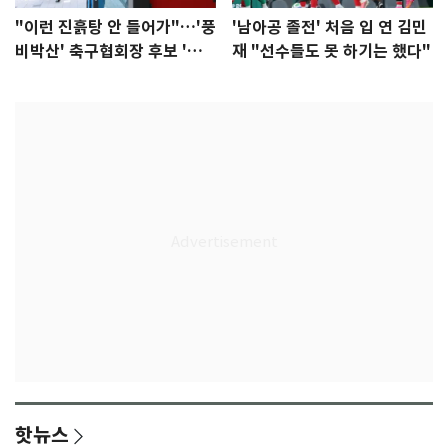
"이런 진흙탕 안 들어가"…'풍
'남아공 졸전' 처음 입 연 김민
비박산' 축구협회장 후보 '실
재 "선수들도 못 하기는 했다"
종'
핫뉴스