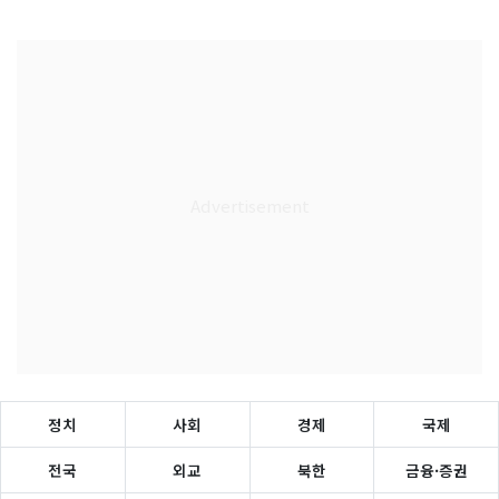
정치
사회
경제
국제
전국
외교
북한
금융·증권