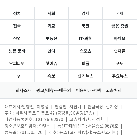
정치
사회
경제
국제
전국
외교
북한
금융·증권
산업
부동산
IT·과학
바이오
생활·문화
연예
스포츠
연재물
오피니언
핫이슈
피플
포토
TV
속보
인기뉴스
주요뉴스
회사소개
광고/제휴·구매문의
이용약관·정책
고충처리
대표이사/발행인 : 이영섭
|
편집인 : 채원배
|
편집국장 : 김기성
|
주소 : 서울시 종로구 종로 47 (공평동,SC빌딩17층)
|
사업자등록번호 : 101-86-62870
|
고충처리인 : 김성환
|
청소년보호책임자 : 안병길
|
통신판매업신고 : 서울종로 0676호
|
등록일 : 2011. 05. 26
|
제호 : 뉴스1코리아(읽기: 뉴스원코리아)
|