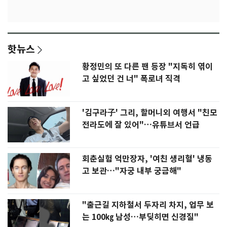
핫뉴스
황정민의 또 다른 팬 등장 "지독히 엮이
고 싶었던 건 너" 폭로녀 직격
'김구라子' 그리, 할머니외 여행서 "친모
전라도에 잘 있어"…유튜브서 언급
회춘실험 억만장자, '여친 생리혈' 냉동
고 보관…"자궁 내부 궁금해"
"출근길 지하철서 두자리 차지, 업무 보
는 100㎏ 남성…부딪히면 신경질"