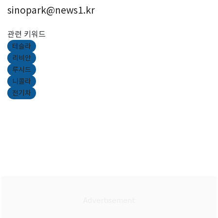
sinopark@news1.kr
관련 키워드
테슬라
리비안
루시드
니콜라
전기차