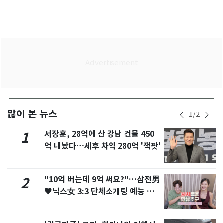
많이 본 뉴스
1
/
2
서장훈, 28억에 산 강남 건물 450
1
억 내놨다…세후 차익 280억 '잭팟'
"10억 버는데 9억 써요?"…삼전男
2
♥닉스女 3:3 단체소개팅 예능 화
제