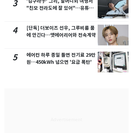
'김구라子' 그리, 할머니외 여행서
3
"친모 전라도에 잘 있어"…유튜브
서 언급
[단독] 더보이즈 선우, 그루비룸 품
4
에 안긴다…앳에어리어와 전속계약
에어컨 하루 종일 틀면 전기료 29만
5
원…450kWh 넘으면 '요금 폭탄'