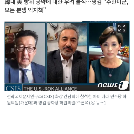
韓내 美 방위 공약에 대한 우려 불식…영김 "주한미군,
모든 분쟁 억지책"
전략국제문제연구소(CSIS) 화상 간담회에 참석한 아미 베라 민주당 하
원의원(가운데)과 영김 공화당 하원의원(오른쪽).ⓒ 뉴스1