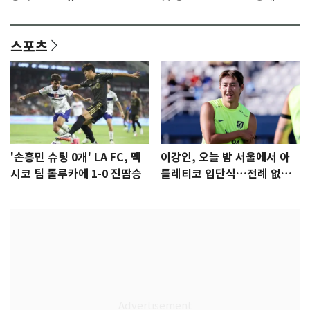
격 [N샷]
량·키치
스포츠
'손흥민 슈팅 0개' LA FC, 멕
이강인, 오늘 밤 서울에서 아
시코 팀 톨루카에 1-0 진땀승
틀레티코 입단식…전례 없는
특급대우