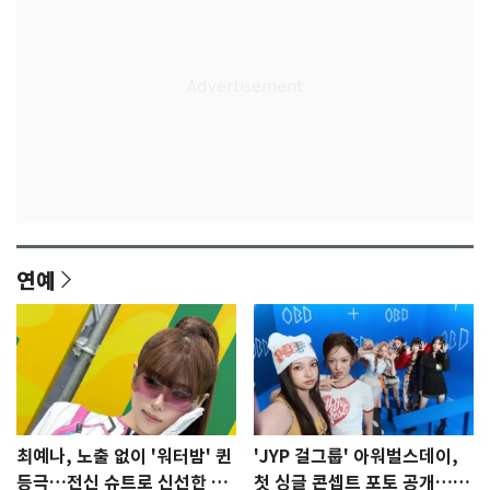
연예
최예나, 노출 없이 '워터밤' 퀸
'JYP 걸그룹' 아워벌스데이,
등극…전신 슈트로 신선한 충
첫 싱글 콘셉트 포토 공개…청