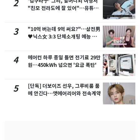
'김구라子' 그리, 할머니외 여행서
2
"친모 전라도에 잘 있어"…유튜브
서 언급
"10억 버는데 9억 써요?"…삼전男
3
♥닉스女 3:3 단체소개팅 예능 화
제
에어컨 하루 종일 틀면 전기료 29만
4
원…450kWh 넘으면 '요금 폭탄'
[단독] 더보이즈 선우, 그루비룸 품
5
에 안긴다…앳에어리어와 전속계약