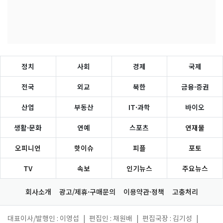
정치
사회
경제
국제
전국
외교
북한
금융·증권
산업
부동산
IT·과학
바이오
생활·문화
연예
스포츠
연재물
오피니언
핫이슈
피플
포토
TV
속보
인기뉴스
주요뉴스
회사소개
광고/제휴·구매문의
이용약관·정책
고충처리
대표이사/발행인 : 이영섭
|
편집인 : 채원배
|
편집국장 : 김기성
|