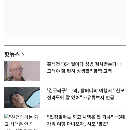
핫뉴스
홍석천 "6개월마다 성병 검사받는다…
그래야 맘 편히 성생활" 깜짝 고백
'김구라子' 그리, 할머니외 여행서 "친모
전라도에 잘 있어"…유튜브서 언급
"친정엄마는 되고 시댁은 안 되냐"…3대
가족 여행 다녀오자, 시모 '발끈'