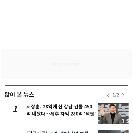
많이 본 뉴스
1
/
2
서장훈, 28억에 산 강남 건물 450
1
억 내놨다…세후 차익 280억 '잭팟'