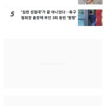
'심판 성접대'가 끝 아니었다…축구
5
협회장 출장에 부인 3회 동반 '펑펑'