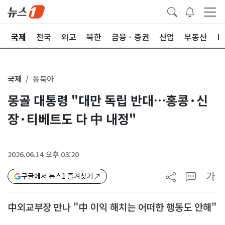
제
국제
전국
외교
북한
금융ㆍ증권
산업
부동산
I
국제
동북아
몽골 대통령 "대만 독립 반대…홍콩·신
장·티베트도 다 中 내정"
2026.06.14 오후 03:20
가
구글에서 뉴스1 즐겨찾기
中외교부장 만나 "中 이익 해치는 어떠한 행동도 안해"