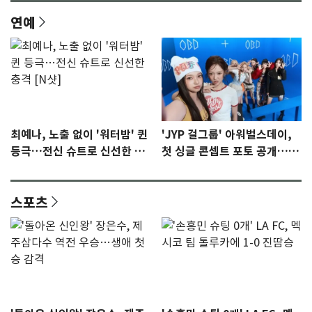
연예
최예나, 노출 없이 '워터밤' 퀸
'JYP 걸그룹' 아워벌스데이,
등극…전신 슈트로 신선한 충
첫 싱글 콘셉트 포토 공개…청
격 [N샷]
량·키치
스포츠