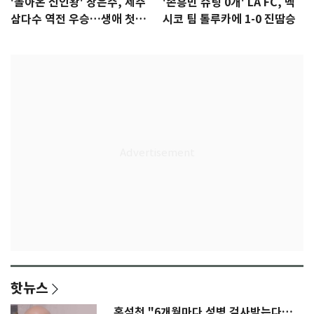
'돌아온 신인왕' 장은수, 제주
'손흥민 슈팅 0개' LA FC, 멕
삼다수 역전 우승…생애 첫승
시코 팀 톨루카에 1-0 진땀승
감격
핫뉴스
홍석천 "6개월마다 성병 검사받는다…