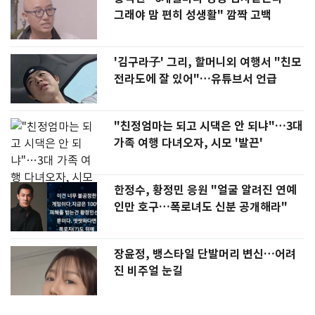
그래야 맘 편히 성생활" 깜짝 고백
'김구라子' 그리, 할머니외 여행서 "친모
전라도에 잘 있어"…유튜브서 언급
"친정엄마는 되고 시댁은 안 되냐"…3대
가족 여행 다녀오자, 시모 '발끈'
한정수, 황정민 응원 "얼굴 알려진 연예
인만 호구…폭로녀도 신분 공개해라"
장윤정, 뱅스타일 단발머리 변신…어려
진 비주얼 눈길