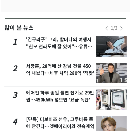
많이 본 뉴스
1
/
2
'김구라子' 그리, 할머니외 여행서
1
"친모 전라도에 잘 있어"…유튜브
서 언급
서장훈, 28억에 산 강남 건물 450
2
억 내놨다…세후 차익 280억 '잭팟'
에어컨 하루 종일 틀면 전기료 29만
3
원…450kWh 넘으면 '요금 폭탄'
[단독] 더보이즈 선우, 그루비룸 품
4
에 안긴다…앳에어리어와 전속계약