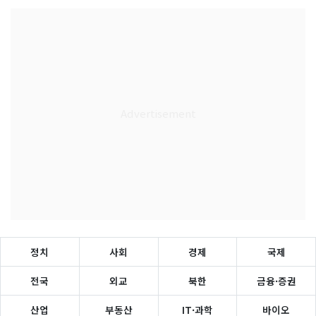
정치
사회
경제
국제
전국
외교
북한
금융·증권
산업
부동산
IT·과학
바이오