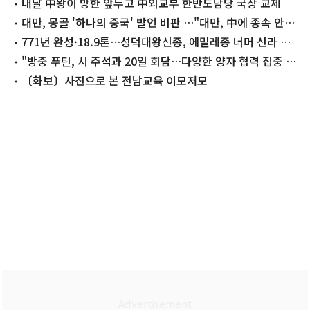
내달 中왕이 방한 앞두고 中외교부 한반도담당 국장 교체
대만, 몽골 '하나의 중국' 발언 비판 …"대만, 中에 종속 안
돼"
771년 완성·18.9톤…성덕대왕신종, 에밀레종 너머 신라 권
력의 소리를 읽다
"방중 푸틴, 시 주석과 20일 회담…다양한 양자 협력 집중 논
의"
〔화보〕사진으로 본 전남교육 이모저모