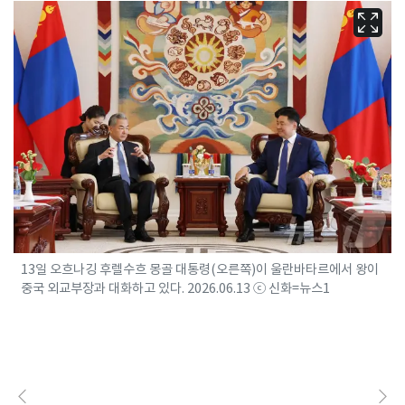
13일 오흐나깅 후렐수흐 몽골 대통령(오른쪽)이 울란바타르에서 왕이
중국 외교부장과 대화하고 있다. 2026.06.13 ⓒ 신화=뉴스1