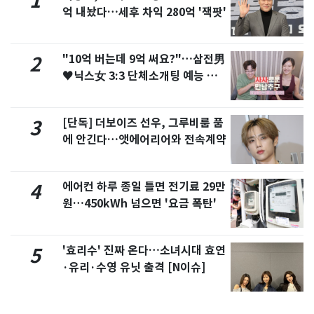
1
억 내놨다…세후 차익 280억 '잭팟'
"10억 버는데 9억 써요?"…삼전男
2
♥닉스女 3:3 단체소개팅 예능 화
제
[단독] 더보이즈 선우, 그루비룸 품
3
에 안긴다…앳에어리어와 전속계약
에어컨 하루 종일 틀면 전기료 29만
4
원…450kWh 넘으면 '요금 폭탄'
'효리수' 진짜 온다…소녀시대 효연
5
·유리·수영 유닛 출격 [N이슈]