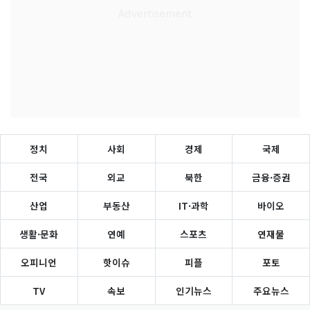
정치
사회
경제
국제
전국
외교
북한
금융·증권
산업
부동산
IT·과학
바이오
생활·문화
연예
스포츠
연재물
오피니언
핫이슈
피플
포토
TV
속보
인기뉴스
주요뉴스