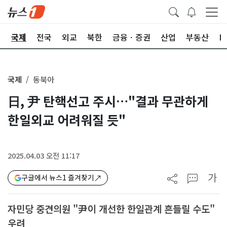
제
국제
전국
외교
북한
금융ㆍ증권
산업
부동산
I
국제
동북아
日, 尹 탄핵선고 주시…"결과 무관하게
한일외교 어려워질 듯"
2025.04.03 오전 11:17
가
구글에서 뉴스1 즐겨찾기
자민당 중견의원 "尹이 개선한 한일관계 흔들릴 수도"
우려