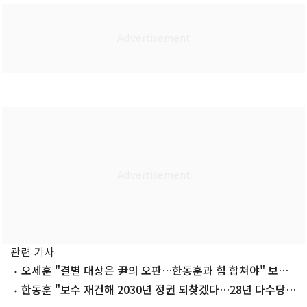
관련 기사
오세훈 "결별 대상은 尹의 오판…한동훈과 힘 합쳐야" 보수
재건 기대
한동훈 "보수 재건해 2030년 정권 되찾겠다…28년 다수당