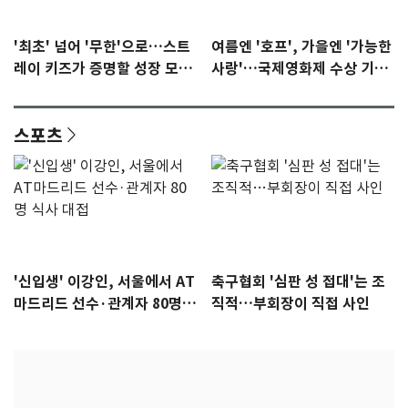
'최초' 넘어 '무한'으로…스트
여름엔 '호프', 가을엔 '가능한
레이 키즈가 증명할 성장 모멘
사랑'…국제영화제 수상 기대
텀 [N이슈]
감 [N이슈]
스포츠
'신입생' 이강인, 서울에서 AT
축구협회 '심판 성 접대'는 조
마드리드 선수·관계자 80명
직적…부회장이 직접 사인
식사 대접