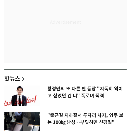
핫뉴스
황정민의 또 다른 팬 등장 "지독히 엮이
고 싶었던 건 너" 폭로녀 직격
"출근길 지하철서 두자리 차지, 업무 보
는 100㎏ 남성…부딪히면 신경질"