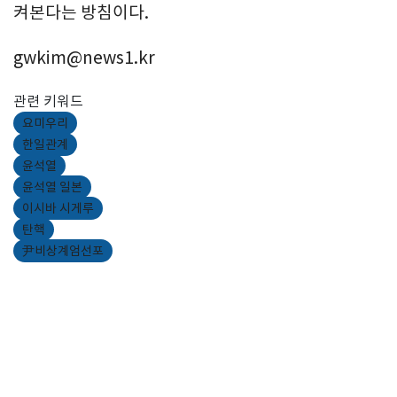
켜본다는 방침이다.
gwkim@news1.kr
관련 키워드
요미우리
한일관계
윤석열
윤석열 일본
이시바 시게루
탄핵
尹비상계엄선포