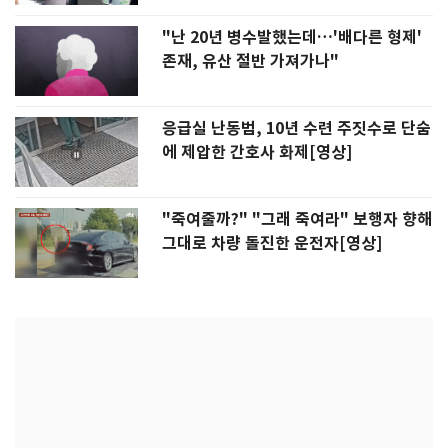
"난 20년 병수발했는데…'배다른 형제'
존재, 유산 절반 가져가나"
응급실 난동범, 10년 수련 주짓수로 단숨
에 제압한 간호사 화제[영상]
"죽여줄까?" "그래 죽여라" 보행자 향해
그대로 차량 돌진한 운전자[영상]