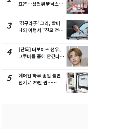
요?"…삼전男♥닉스女
속…전국 곳곳
3:3 단체소개팅 예능 화
날씨]
제
'김구라子' 그리, 할머
[단독] 경찰,
3
8
니외 여행서 "친모 전라
제작사 회장
도에 잘 있어"…유튜브
시장법 위반
서 언급
[단독] 더보이즈 선우,
[단독]중수
4
9
그루비룸 품에 안긴다…
수사관 경력
앳에어리어와 전속계약
진…법무사·
택' 유지
에어컨 하루 종일 틀면
전남광주 화
5
10
전기료 29만 원…
교통사고로 
450kWh 넘으면 '요금
지…6명 부
폭탄'