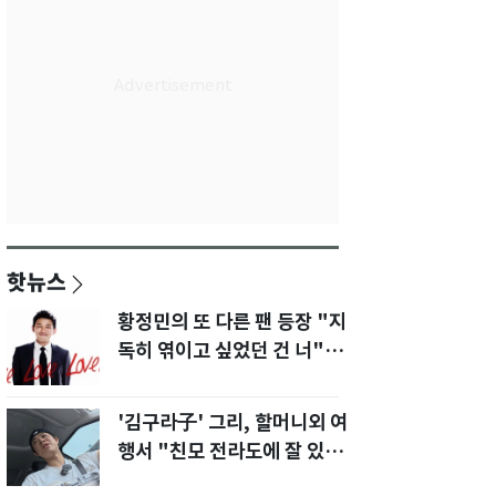
핫뉴스
황정민의 또 다른 팬 등장 "지
독히 엮이고 싶었던 건 너" 폭
로녀 직격
'김구라子' 그리, 할머니외 여
행서 "친모 전라도에 잘 있
어"…유튜브서 언급