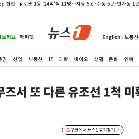
전
로또 1등 '24억'씩 11명…자동 5곳·수동 5곳·반자동 1곳씩
립토허브
해피펫
English
노동신
|
|
증권
산업
부동산
ITㆍ과학
바이오
생활ㆍ문화
연예
즈서 또 다른 유조선 1척 미
구글에서 뉴스1 즐겨찾기