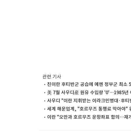
관련 기사
친이란 후티반군 공습에 예멘 정부군 최소 5
美 7월 사우디産 원유 수입량 '0'…1985년
사우디 "이란 지휘받는 이라크민병대·후티
세계 해운업계, "호르무즈 통행료 막아야" 
이란 "오만과 호르무즈 운항좌표 합의…재개