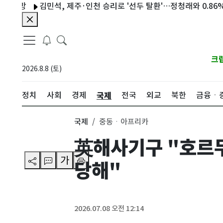
망
김민석, 제주·인천 승리로 '선두 탈환'…정청래와 0.86%p 접
크
2026.8.8 (토)
국제
정치
사회
경제
전국
외교
북한
금융ㆍ
국제
중동ㆍ아프리카
英해사기구 "호르무
가
당해"
2026.07.08 오전 12:14