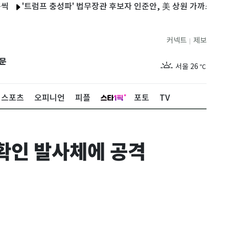
'트럼프 충성파' 법무장관 후보자 인준안, 美 상원 가까스로 통과
커넥트
제보
|
제주
30
℃
문
서울
26
℃
부산
29
℃
스포츠
오피니언
피플
포토
TV
대구
28
℃
인천
29
℃
확인 발사체에 공격
광주
29
℃
대전
28
℃
울산
28
℃
강릉
21
℃
제주
30
℃