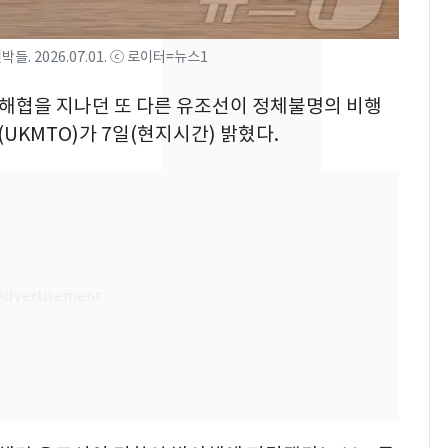
속…전국 곳곳 비 [오늘
날씨]
. 2026.07.01. ⓒ 로이터=뉴스1
[단독] 경찰, '김부장'
8
즈 해협을 지나던 또 다른 유조선이 정체불명의 비행
제작사 회장 수사…자본
시장법 위반 의혹
KMTO)가 7일(현지시간) 밝혔다.
[단독]중수청 가는 검찰
9
수사관 경력 합산 추
진…법무사·집행관 '혜
택' 유지
전남광주 화정역 인근서
10
교통사고로 40대 심정
지…6명 부상