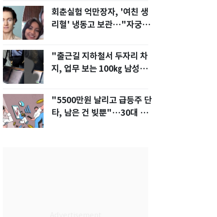
회춘실험 억만장자, '여친 생
리혈' 냉동고 보관…"자궁 내
부 궁금해"
"출근길 지하철서 두자리 차
지, 업무 보는 100㎏ 남성…
부딪히면 신경질"
"5500만원 날리고 급등주 단
타, 남은 건 빚뿐"…30대 여
성 파혼 위기