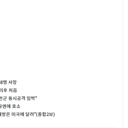
8명 사망
 이후 처음
반군 동시공격 임박"
유엔에 호소
방은 미국에 달려"(종합2보)