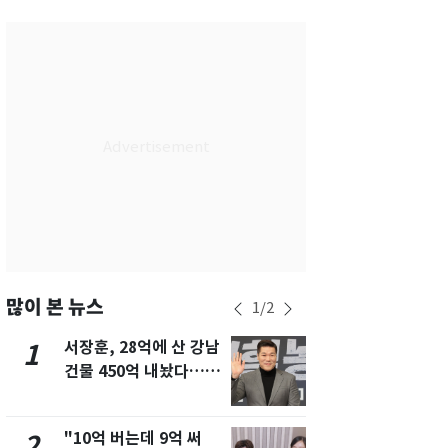
서울
26
℃
부산
29
℃
대구
28
℃
인천
29
℃
광주
29
℃
대전
28
℃
울산
28
℃
강릉
21
℃
많이 본 뉴스
1
/
2
제주
30
℃
서장훈, 28억에 산 강남
13호 태풍 '
1
6
건물 450억 내놨다…세
키나와·가고
후 차익 280억 '잭팟'
근…26만명
"10억 버는데 9억 써
낮 최고 37
2
7