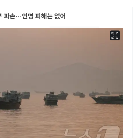
부 파손…인명 피해는 없어
13호 태풍 '돌핀' 日오
6
키나와·가고시마현 접
근…26만명 대피령
낮 최고 37도 폭염 계
7