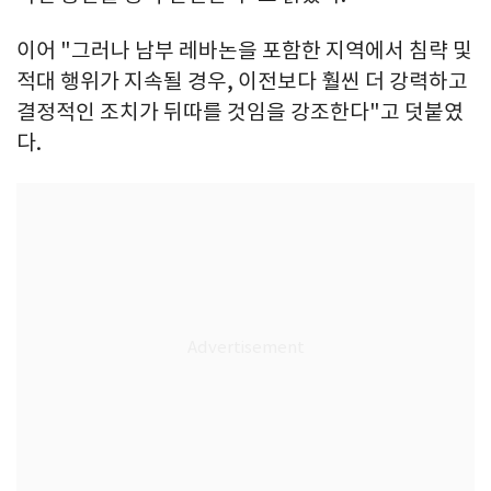
이어 "그러나 남부 레바논을 포함한 지역에서 침략 및
적대 행위가 지속될 경우, 이전보다 훨씬 더 강력하고
결정적인 조치가 뒤따를 것임을 강조한다"고 덧붙였
다.