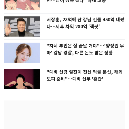
편…집이 감옥 같다" 아내 고통
서장훈, 28억에 산 강남 건물 450억 내놨
다…세후 차익 280억 '잭팟'
"자네 부인은 잘 끝날 거야"…'양정원 무
마' 강남 경찰, 다른 돈도 받은 정황
"예비 신랑 절친이 전신 먹물 문신, 해외
도피 준비"…예비 신부 '혼란'