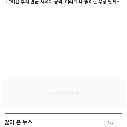
것"(종합)
"예멘 후티 반군 사우디 공격, 이라크 내 親이란 무장 단체와
공조"
많이 본 뉴스
1
/
2