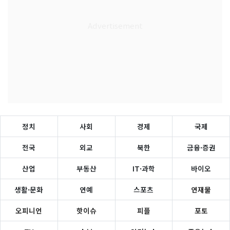
정치
사회
경제
국제
전국
외교
북한
금융·증권
산업
부동산
IT·과학
바이오
생활·문화
연예
스포츠
연재물
오피니언
핫이슈
피플
포토