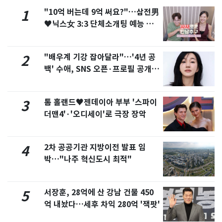
"10억 버는데 9억 써요?"…삼전男
1
♥닉스女 3:3 단체소개팅 예능 화
제
"배우계 기강 잡아달라"…'4년 공
2
백' 수애, SNS 오픈·프로필 공개
화제
톰 홀랜드♥젠데이아 부부 '스파이
3
더맨4'·'오디세이'로 극장 장악
2차 공공기관 지방이전 발표 임
4
박…"나주 혁신도시 최적"
서장훈, 28억에 산 강남 건물 450
5
억 내놨다…세후 차익 280억 '잭팟'