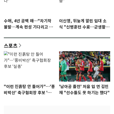
수애, 4년 공백 왜…"차기작
이신영, 뒤늦게 알린 입대 소
불발…계속 편성 기다리고 있
식 "신병훈련 수료…군생활
다"
집중"
스포츠
"이런 진흙탕 안 들어가"…'풍
'남아공 졸전' 처음 입 연 김민
비박산' 축구협회장 후보 '실
재 "선수들도 못 하기는 했다"
종'