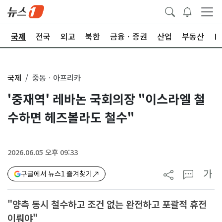
제
국제
전국
외교
북한
금융ㆍ증권
산업
부동산
I
국제
중동ㆍ아프리카
'중재역' 레바논 국회의장 "이스라엘 철
수하면 헤즈볼라도 철수"
2026.06.05 오후 09:33
가
구글에서 뉴스1 즐겨찾기
"양측 동시 철수하고 조건 없는 완전하고 포괄적 휴전
이뤄야"