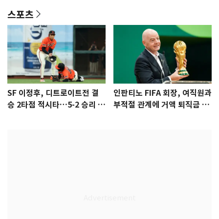
스포츠
SF 이정후, 디트로이트전 결
인판티노 FIFA 회장, 여직원과
승 2타점 적시타…5-2 승리 견
부적절 관계에 거액 퇴직금 지
인
급 논란