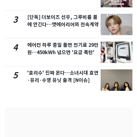
제
[단독] 더보이즈 선우, 그루비룸 품
3
에 안긴다…앳에어리어와 전속계약
에어컨 하루 종일 틀면 전기료 29만
4
원…450kWh 넘으면 '요금 폭탄'
'효리수' 진짜 온다…소녀시대 효연
5
·유리·수영 유닛 출격 [N이슈]