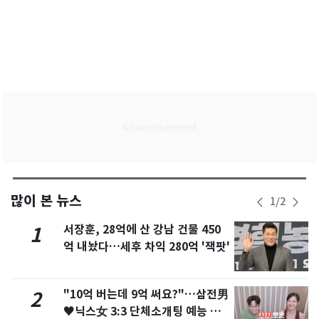
많이 본 뉴스
1
/
2
서장훈, 28억에 산 강남 건물 450
1
억 내놨다…세후 차익 280억 '잭팟'
"10억 버는데 9억 써요?"…삼전男
2
♥닉스女 3:3 단체소개팅 예능 화