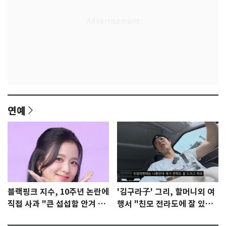
연예
블랙핑크 지수, 10주년 논란에
'김구라子' 그리, 할머니외 여
직접 사과 "큰 섭섭함 안겨 미
행서 "친모 전라도에 잘 있
안"
어"…유튜브서 언급