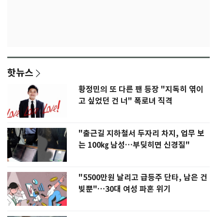
핫뉴스
황정민의 또 다른 팬 등장 "지독히 엮이
고 싶었던 건 너" 폭로녀 직격
"출근길 지하철서 두자리 차지, 업무 보
는 100㎏ 남성…부딪히면 신경질"
"5500만원 날리고 급등주 단타, 남은 건
빚뿐"…30대 여성 파혼 위기