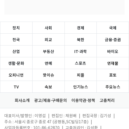
정치
사회
경제
국제
전국
외교
북한
금융·증권
산업
부동산
IT·과학
바이오
생활·문화
연예
스포츠
연재물
오피니언
핫이슈
피플
포토
TV
속보
인기뉴스
주요뉴스
회사소개
광고/제휴·구매문의
이용약관·정책
고충처리
대표이사/발행인 : 이영섭
|
편집인 : 채원배
|
편집국장 : 김기성
|
주소 : 서울시 종로구 종로 47 (공평동,SC빌딩17층)
|
사업자등록번호 : 101-86-62870
|
고충처리인 : 김성환
|