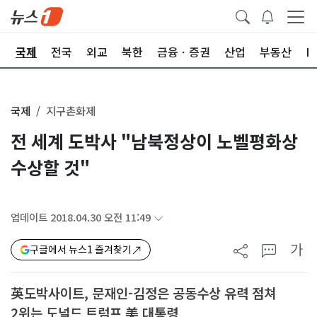
제
국제
전국
외교
북한
금융ㆍ증권
산업
부동산
I
국제
지구촌화제
전 세계 도박사 "남북정상이 노벨평화상
수상할 것"
업데이트 2018.04.30 오전 11:49
가
구글에서 뉴스1 즐겨찾기
英도박사이트, 문재인-김정은 공동수상 유력 점쳐
2위는 도널드 트럼프 美 대통령