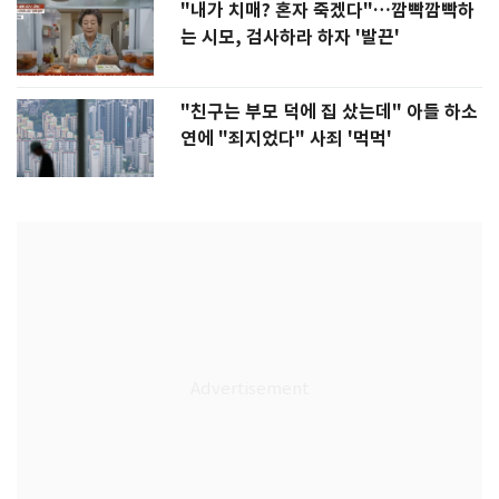
"내가 치매? 혼자 죽겠다"…깜빡깜빡하
는 시모, 검사하라 하자 '발끈'
"친구는 부모 덕에 집 샀는데" 아들 하소
연에 "죄지었다" 사죄 '먹먹'