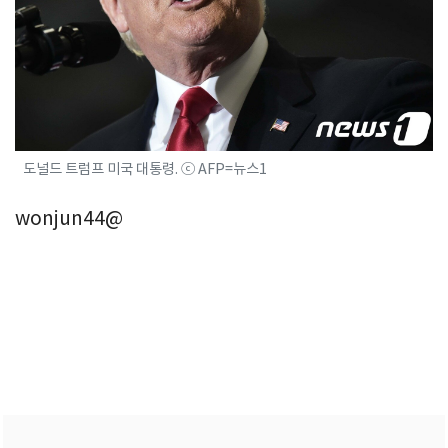
도널드 트럼프 미국 대통령. ⓒ AFP=뉴스1
wonjun44@