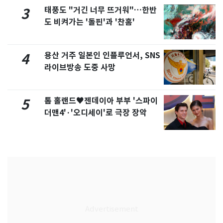
태풍도 "거긴 너무 뜨거워"…한반
3
도 비켜가는 '돌핀'과 '찬홈'
용산 거주 일본인 인플루언서, SNS
4
라이브방송 도중 사망
톰 홀랜드♥젠데이아 부부 '스파이
5
더맨4'·'오디세이'로 극장 장악