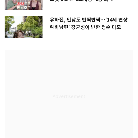
유하진, 민낯도 반짝반짝…'14세 연상
예비남편' 강균성이 반한 청순 미모