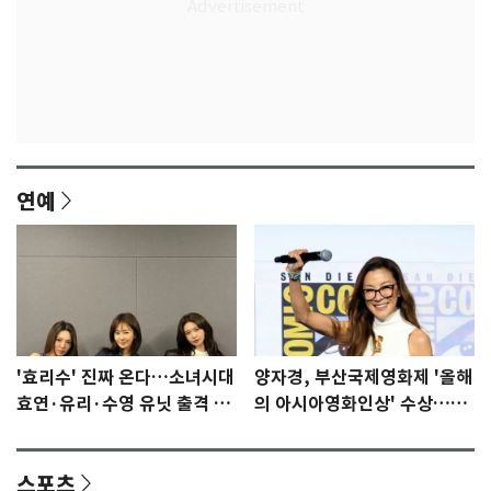
연예
'효리수' 진짜 온다…소녀시대
양자경, 부산국제영화제 '올해
효연·유리·수영 유닛 출격 [N
의 아시아영화인상' 수상…15
이슈]
년만에 부산 온다
스포츠