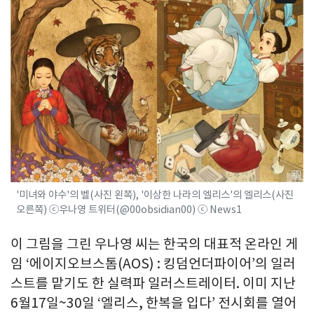
'미녀와 야수'의 벨(사진 왼쪽), '이상한 나라의 엘리스'의 엘리스(사진
오른쪽) ⓒ우나영 트위터(@00obsidian00) ⓒ News1
이 그림을 그린 우나영 씨는 한국의 대표적 온라인 게
임 ‘에이지오브스톰(AOS) : 킹덤언더파이어’의 일러
스트를 맡기도 한 실력파 일러스트레이터. 이미 지난
6월17일~30일 ‘엘리스, 한복을 입다’ 전시회를 열어