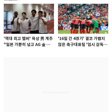
'역대 최고 멤버' 육상 男 계주
'16일 간 4경기' 결코 가볍지
"일본 가뿐히 넘고 AG 金 따겠
않은 축구대표팀 '임시 감독'
다"
무게