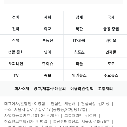
정치
사회
경제
국제
전국
외교
북한
금융·증권
산업
부동산
IT·과학
바이오
생활·문화
연예
스포츠
연재물
오피니언
핫이슈
피플
포토
TV
속보
인기뉴스
주요뉴스
회사소개
광고/제휴·구매문의
이용약관·정책
고충처리
대표이사/발행인 : 이영섭
|
편집인 : 채원배
|
편집국장 : 김기성
|
주소 : 서울시 종로구 종로 47 (공평동,SC빌딩17층)
|
사업자등록번호 : 101-86-62870
|
고충처리인 : 김성환
|
청소년보호책임자 : 안병길
|
통신판매업신고 : 서울종로 0676호
|