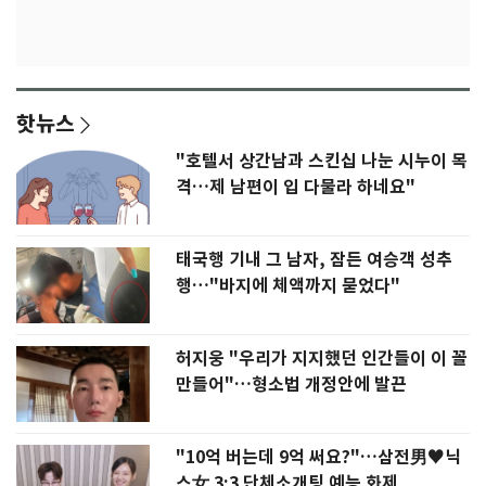
핫뉴스
"호텔서 상간남과 스킨십 나눈 시누이 목
격…제 남편이 입 다물라 하네요"
태국행 기내 그 남자, 잠든 여승객 성추
행…"바지에 체액까지 묻었다"
허지웅 "우리가 지지했던 인간들이 이 꼴
만들어"…형소법 개정안에 발끈
"10억 버는데 9억 써요?"…삼전男♥닉
스女 3:3 단체소개팅 예능 화제