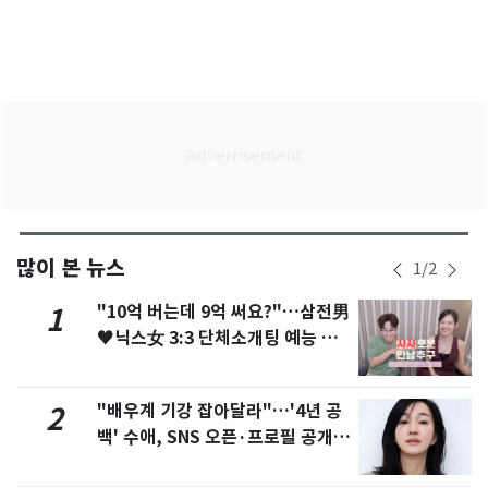
많이 본 뉴스
1
/
2
"10억 버는데 9억 써요?"…삼전男
1
♥닉스女 3:3 단체소개팅 예능 화
제
"배우계 기강 잡아달라"…'4년 공
2
백' 수애, SNS 오픈·프로필 공개
화제