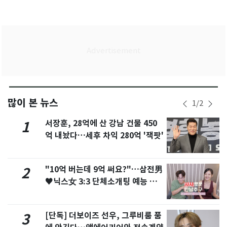
많이 본 뉴스
1
/
2
서장훈, 28억에 산 강남 건물 450
1
억 내놨다…세후 차익 280억 '잭팟'
"10억 버는데 9억 써요?"…삼전男
2
♥닉스女 3:3 단체소개팅 예능 화
제
[단독] 더보이즈 선우, 그루비룸 품
3