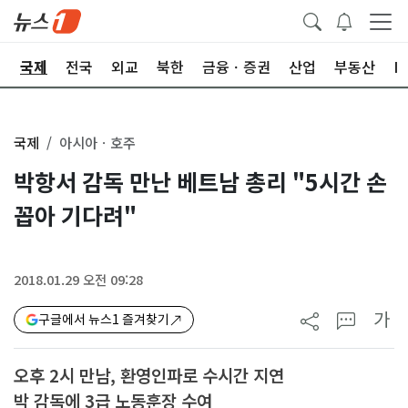
제
국제
전국
외교
북한
금융ㆍ증권
산업
부동산
I
국제
아시아ㆍ호주
박항서 감독 만난 베트남 총리 "5시간 손
꼽아 기다려"
2018.01.29 오전 09:28
가
구글에서 뉴스1 즐겨찾기
오후 2시 만남, 환영인파로 수시간 지연
박 감독에 3급 노동훈장 수여