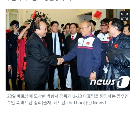
28일 베트남에 도착한 박항서 감독과 U-23 대표팀을 환영하는 응우옌
쑤언 푹 베트남 총리[출처=베트남 thethao]]ⓒ News1