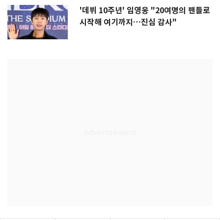
'데뷔 10주년' 임영웅 "20여명의 팬들로
시작해 여기까지…진심 감사"