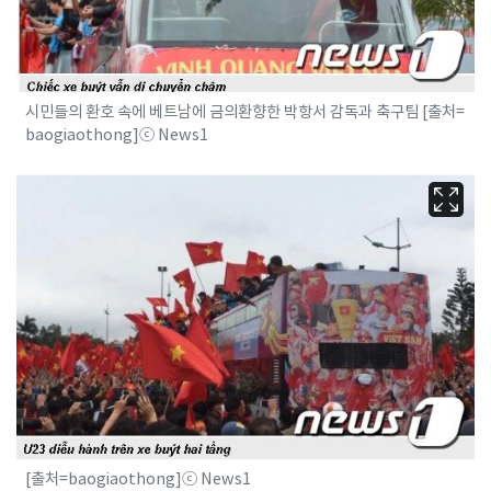
시민들의 환호 속에 베트남에 금의환향한 박항서 감독과 축구팀 [출처=
baogiaothong]ⓒ News1
[출처=baogiaothong]ⓒ News1