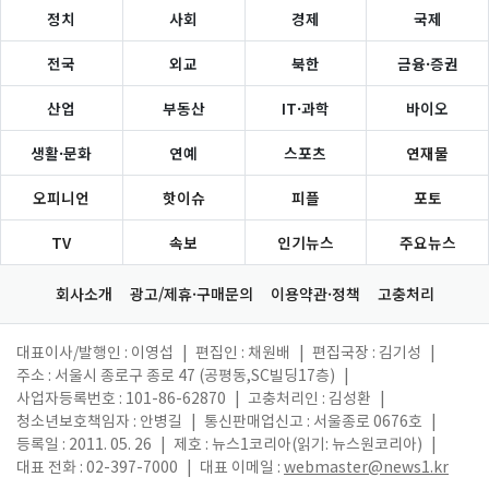
정치
사회
경제
국제
전국
외교
북한
금융·증권
산업
부동산
IT·과학
바이오
생활·문화
연예
스포츠
연재물
오피니언
핫이슈
피플
포토
TV
속보
인기뉴스
주요뉴스
회사소개
광고/제휴·구매문의
이용약관·정책
고충처리
대표이사/발행인 : 이영섭
|
편집인 : 채원배
|
편집국장 : 김기성
|
주소 : 서울시 종로구 종로 47 (공평동,SC빌딩17층)
|
사업자등록번호 : 101-86-62870
|
고충처리인 : 김성환
|
청소년보호책임자 : 안병길
|
통신판매업신고 : 서울종로 0676호
|
등록일 : 2011. 05. 26
|
제호 : 뉴스1코리아(읽기: 뉴스원코리아)
|
대표 전화 : 02-397-7000
|
대표 이메일 :
webmaster@news1.kr