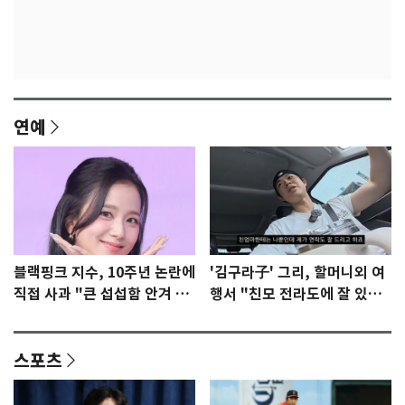
연예
블랙핑크 지수, 10주년 논란에
'김구라子' 그리, 할머니외 여
직접 사과 "큰 섭섭함 안겨 미
행서 "친모 전라도에 잘 있
안"
어"…유튜브서 언급
스포츠