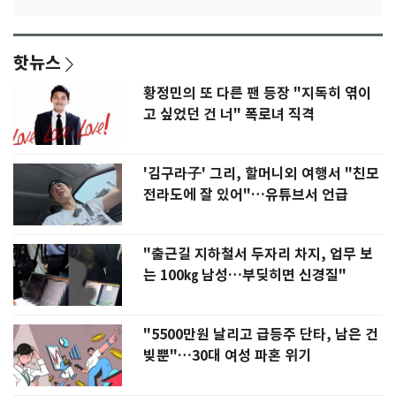
핫뉴스
황정민의 또 다른 팬 등장 "지독히 엮이
고 싶었던 건 너" 폭로녀 직격
'김구라子' 그리, 할머니외 여행서 "친모
전라도에 잘 있어"…유튜브서 언급
"출근길 지하철서 두자리 차지, 업무 보
는 100㎏ 남성…부딪히면 신경질"
"5500만원 날리고 급등주 단타, 남은 건
빚뿐"…30대 여성 파혼 위기