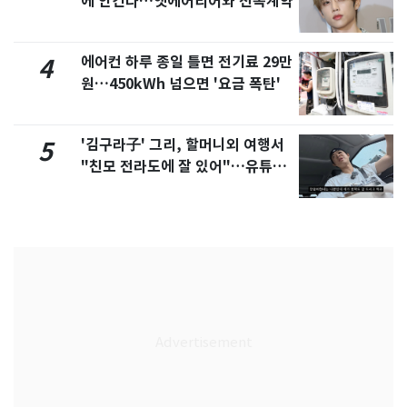
에 안긴다…앳에어리어와 전속계약
에어컨 하루 종일 틀면 전기료 29만
4
원…450kWh 넘으면 '요금 폭탄'
'김구라子' 그리, 할머니외 여행서
5
"친모 전라도에 잘 있어"…유튜브
서 언급