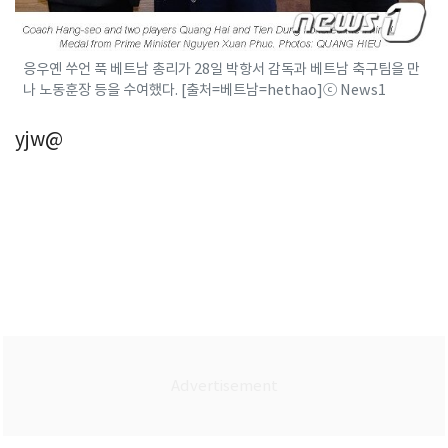
응우옌 쑤언 푹 베트남 총리가 28일 박항서 감독과 베트남 축구팀을 만
나 노동훈장 등을 수여했다. [출처=베트남=hethao]ⓒ News1
yjw@