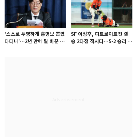
'스스로 투명하게 홍명보 뽑았
SF 이정후, 디트로이트전 결
다더니'…2년 만에 말 바꾼 이
승 2타점 적시타…5-2 승리 견
임생
인