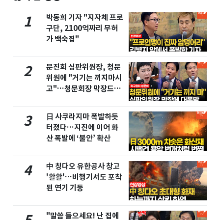
박동희 기자 "지자체 프로
1
구단, 2100억짜리 무허
가 백숙집"
문진희 심판위원장, 청문
2
위원에 "거기는 끼지마시
고"…청문회장 막장드라
마
日 사쿠라지마 폭발하듯
3
터졌다…지진에 이어 화
산 폭발에 ‘불안’ 확산
中 칭다오 유한공사 창고
4
'활활'…비행기서도 포착
된 연기 기둥
"말씀 들으세요! 난 집에