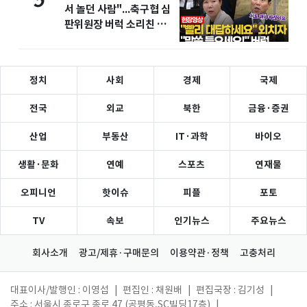
5
서 놀던 사람"...축구협 심
판위원장 버럭 소리친 이
유
정치
사회
경제
국제
전국
외교
북한
금융·증권
산업
부동산
IT·과학
바이오
생활·문화
연예
스포츠
연재물
오피니언
핫이슈
피플
포토
TV
속보
인기뉴스
주요뉴스
회사소개
광고/제휴·구매문의
이용약관·정책
고충처리
대표이사/발행인 : 이영섭
|
편집인 : 채원배
|
편집국장 : 김기성
|
주소 : 서울시 종로구 종로 47 (공평동,SC빌딩17층)
|