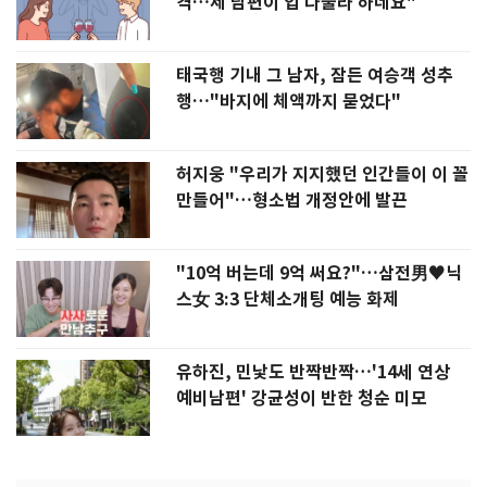
격…제 남편이 입 다물라 하네요"
태국행 기내 그 남자, 잠든 여승객 성추
행…"바지에 체액까지 묻었다"
허지웅 "우리가 지지했던 인간들이 이 꼴
만들어"…형소법 개정안에 발끈
"10억 버는데 9억 써요?"…삼전男♥닉
스女 3:3 단체소개팅 예능 화제
유하진, 민낯도 반짝반짝…'14세 연상
예비남편' 강균성이 반한 청순 미모