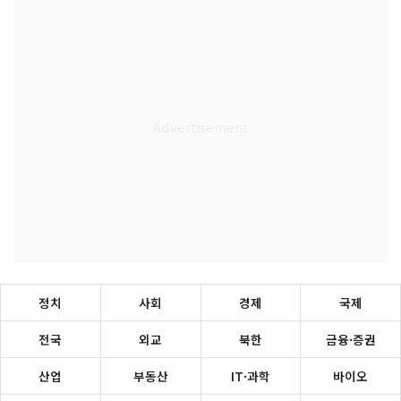
정치
사회
경제
국제
전국
외교
북한
금융·증권
산업
부동산
IT·과학
바이오