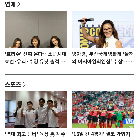
연예
'효리수' 진짜 온다…소녀시대
양자경, 부산국제영화제 '올해
효연·유리·수영 유닛 출격 [N
의 아시아영화인상' 수상…15
이슈]
년만에 부산 온다
스포츠
'역대 최고 멤버' 육상 男 계주
'16일 간 4경기' 결코 가볍지