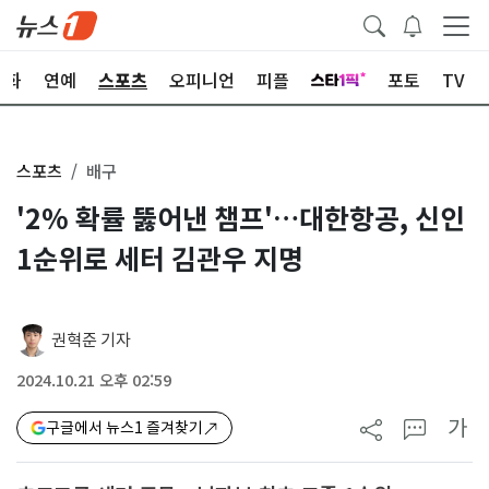
문화
연예
스포츠
오피니언
피플
포토
TV
스포츠
배구
'2% 확률 뚫어낸 챔프'…대한항공, 신인
1순위로 세터 김관우 지명
권혁준 기자
2024.10.21 오후 02:59
가
구글에서 뉴스1 즐겨찾기