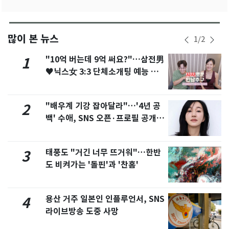
많이 본 뉴스
1
/
2
"10억 버는데 9억 써요?"…삼전男
1
♥닉스女 3:3 단체소개팅 예능 화
제
"배우계 기강 잡아달라"…'4년 공
2
백' 수애, SNS 오픈·프로필 공개
화제
태풍도 "거긴 너무 뜨거워"…한반
3
도 비켜가는 '돌핀'과 '찬홈'
용산 거주 일본인 인플루언서, SNS
4
라이브방송 도중 사망