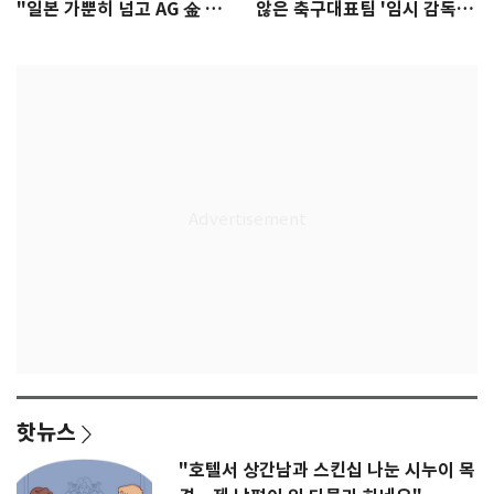
"일본 가뿐히 넘고 AG 金 따겠
않은 축구대표팀 '임시 감독'
다"
무게
핫뉴스
"호텔서 상간남과 스킨십 나눈 시누이 목