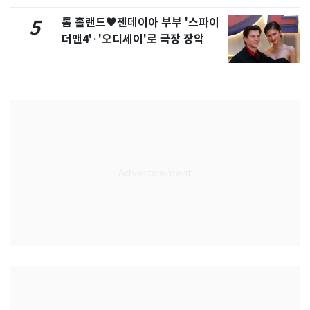
톰 홀랜드♥젠데이아 부부 '스파이
5
더맨4'·'오디세이'로 극장 장악