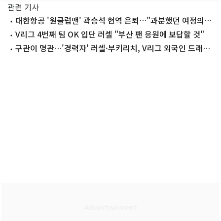
관련 기사
대한항공 '원클럽맨' 곽승석 현역 은퇴…"과분했던 여정의
끝"
V리그 4번째 팀 OK 입단 러셀 "부산 팬 응원에 보답할 것"
구관이 명관…'경력자' 러셀·부키리치, V리그 외국인 드래프
트 1순위(종합)