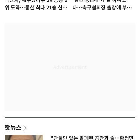
박민지, 제주삼다수 2R 공동 2
'심판 성접대'가 끝 아니었
위 도약…통산 최다 21승 신기
다…축구협회장 출장에 부인
록 도전
3회 동반 '펑펑'
핫뉴스
"단둘만 있는 밀폐된 공간과 술…황정민