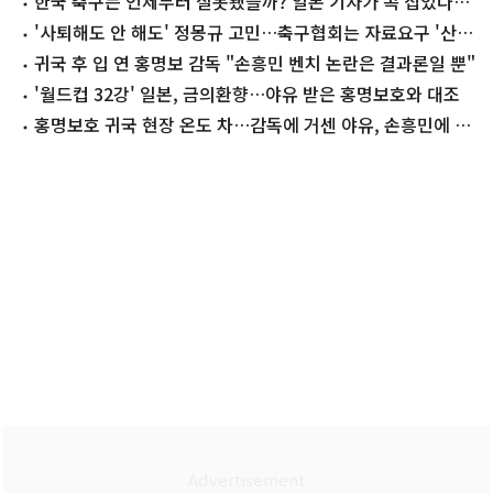
한국 축구는 언제부터 잘못됐을까? 일본 기자가 콕 집었다
'이 사람'
'사퇴해도 안 해도' 정몽규 고민…축구협회는 자료요구 '산더
미'
귀국 후 입 연 홍명보 감독 "손흥민 벤치 논란은 결과론일 뿐"
'월드컵 32강' 일본, 금의환향…야유 받은 홍명보호와 대조
홍명보호 귀국 현장 온도 차…감독에 거센 야유, 손흥민에 따
뜻한 위로