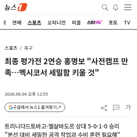
문화
연예
스포츠
오피니언
피플
포토
TV
스포츠
축구
최종 평가전 2연승 홍명보 "사전캠프 만
족…멕시코서 세밀함 키울 것"
2026.06.04 오후 12:55
가
구글에서 뉴스1 즐겨찾기
트리니다드토바고-엘살바도르 상대 5-0·1-0 승리
"본선 대비 세밀한 공격 작업과 수비 훈련 필요해"