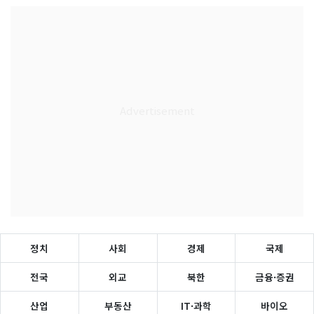
정치
사회
경제
국제
전국
외교
북한
금융·증권
산업
부동산
IT·과학
바이오