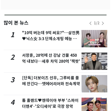
많이 본 뉴스
1
/
2
"10억 버는데 9억 써요?"…삼전男
1
♥닉스女 3:3 단체소개팅 예능 화
제
서장훈, 28억에 산 강남 건물 450
2
억 내놨다…세후 차익 280억 '잭팟'
[단독] 더보이즈 선우, 그루비룸 품
3
에 안긴다…앳에어리어와 전속계약
톰 홀랜드♥젠데이아 부부 '스파이
4
더맨4'·'오디세이'로 극장 장악