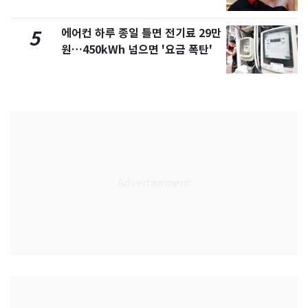
에어컨 하루 종일 틀면 전기료 29만
5
원…450kWh 넘으면 '요금 폭탄'