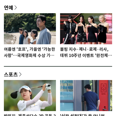
연예
여름엔 '호프', 가을엔 '가능한
블핑 지수·제니·로제·리사,
사랑'…국제영화제 수상 기대
데뷔 10주년 이벤트 '완전체'
감 [N이슈]
참석 확정…기대감 UP
스포츠