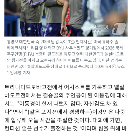
홍명보 대한민국 축구대표팀 감독이 3일(현지시간) 미국 유타주 솔트
레이크시티 브리검 영 대학교 BYU 사우스필드 경기장에서 2026 국제
축구연맹(FIFA) 북중미 월드컵을 앞두고 열린 대한민국과 엘살바도르
의 평가전을 마치고 오현규와 하이파이브를 나누고 있다. 이날 경기는
대한민국이 엘살바도르를 상대로 1-0으로 승리했다. 2026.6.4 ⓒ 뉴스
1 임세영 기자
트리니다드토바고전에서 어시스트를 기록하고 엘살
바도르전에서는 결승골의 주인공이 된 이동경에 대해
서는 "이동경이 현재 나쁘지 않다. 자신감도 차 있
다"면서 "(같은 포지션에서 경쟁하는)이강인은 나중
에 합류해 오늘 시간을 조절한 것이다. 대회에 가면,
컨디션 좋은 선수가 출전하는 것"이라며 팀을 위해 바