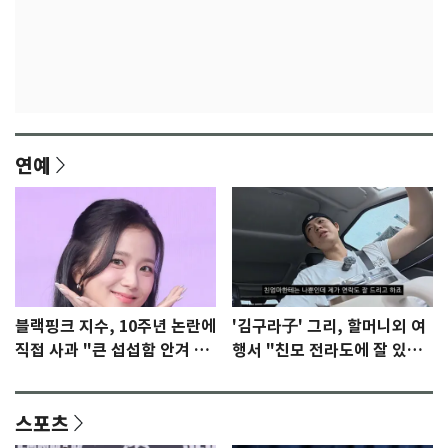
연예
블랙핑크 지수, 10주년 논란에
'김구라子' 그리, 할머니외 여
직접 사과 "큰 섭섭함 안겨 미
행서 "친모 전라도에 잘 있
안"
어"…유튜브서 언급
스포츠