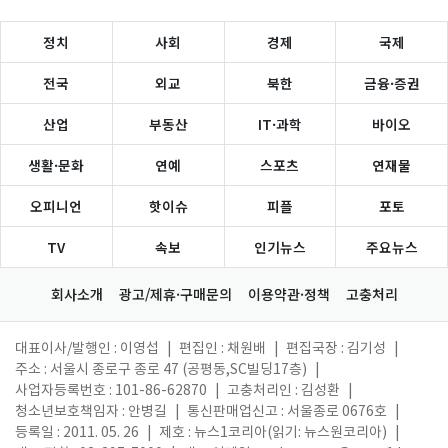
정치
사회
경제
국제
전국
외교
북한
금융·증권
산업
부동산
IT·과학
바이오
생활·문화
연예
스포츠
연재물
오피니언
핫이슈
피플
포토
TV
속보
인기뉴스
주요뉴스
회사소개
광고/제휴·구매문의
이용약관·정책
고충처리
대표이사/발행인 : 이영섭
|
편집인 : 채원배
|
편집국장 : 김기성
|
주소 : 서울시 종로구 종로 47 (공평동,SC빌딩17층)
|
사업자등록번호 : 101-86-62870
|
고충처리인 : 김성환
|
청소년보호책임자 : 안병길
|
통신판매업신고 : 서울종로 0676호
|
등록일 : 2011. 05. 26
|
제호 : 뉴스1코리아(읽기: 뉴스원코리아)
|