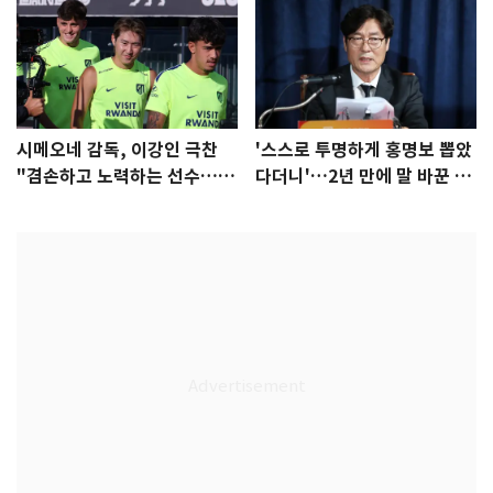
시메오네 감독, 이강인 극찬
'스스로 투명하게 홍명보 뽑았
"겸손하고 노력하는 선수…좋
다더니'…2년 만에 말 바꾼 이
은 첫인상"
임생