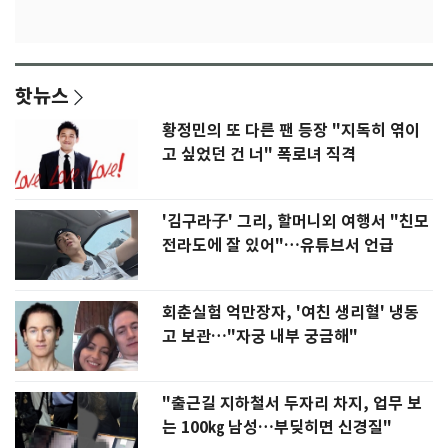
핫뉴스
황정민의 또 다른 팬 등장 "지독히 엮이
고 싶었던 건 너" 폭로녀 직격
'김구라子' 그리, 할머니외 여행서 "친모
전라도에 잘 있어"…유튜브서 언급
회춘실험 억만장자, '여친 생리혈' 냉동
고 보관…"자궁 내부 궁금해"
"출근길 지하철서 두자리 차지, 업무 보
는 100㎏ 남성…부딪히면 신경질"