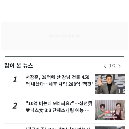
많이 본 뉴스
1
/
2
서장훈, 28억에 산 강남 건물 450
1
억 내놨다…세후 차익 280억 '잭팟'
"10억 버는데 9억 써요?"…삼전男
2
♥닉스女 3:3 단체소개팅 예능 화
제