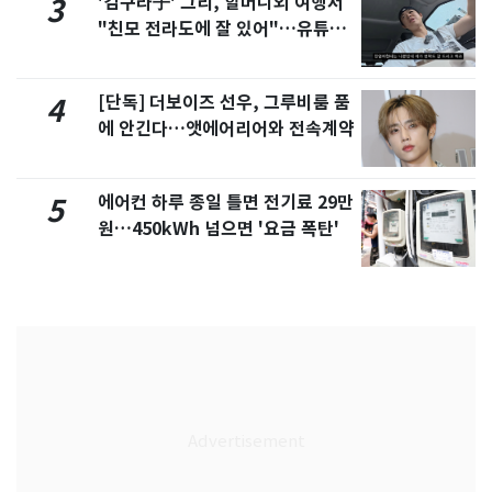
'김구라子' 그리, 할머니외 여행서
3
"친모 전라도에 잘 있어"…유튜브
서 언급
[단독] 더보이즈 선우, 그루비룸 품
4
에 안긴다…앳에어리어와 전속계약
에어컨 하루 종일 틀면 전기료 29만
5
원…450kWh 넘으면 '요금 폭탄'