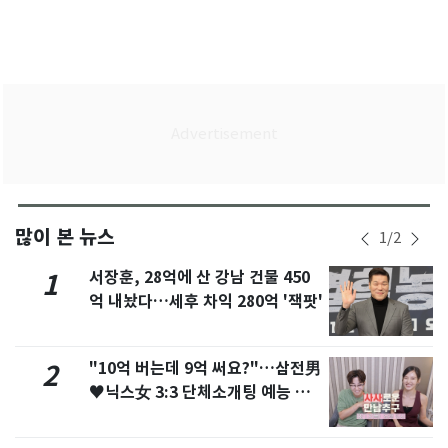
많이 본 뉴스
1
/
2
서장훈, 28억에 산 강남 건물 450
1
억 내놨다…세후 차익 280억 '잭팟'
"10억 버는데 9억 써요?"…삼전男
2
♥닉스女 3:3 단체소개팅 예능 화
제