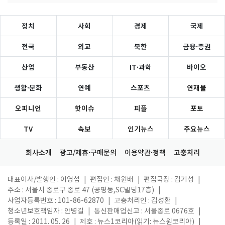
정치
사회
경제
국제
전국
외교
북한
금융·증권
산업
부동산
IT·과학
바이오
생활·문화
연예
스포츠
연재물
오피니언
핫이슈
피플
포토
TV
속보
인기뉴스
주요뉴스
회사소개
광고/제휴·구매문의
이용약관·정책
고충처리
대표이사/발행인 : 이영섭
|
편집인 : 채원배
|
편집국장 : 김기성
|
주소 : 서울시 종로구 종로 47 (공평동,SC빌딩17층)
|
사업자등록번호 : 101-86-62870
|
고충처리인 : 김성환
|
청소년보호책임자 : 안병길
|
통신판매업신고 : 서울종로 0676호
|
등록일 : 2011. 05. 26
|
제호 : 뉴스1코리아(읽기: 뉴스원코리아)
|