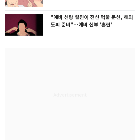
"예비 신랑 절친이 전신 먹물 문신, 해외
도피 준비"…예비 신부 '혼란'