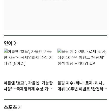
연예
여름엔 '호프', 가을엔 '가능한
블핑 지수·제니·로제·리사,
사랑'…국제영화제 수상 기대
데뷔 10주년 이벤트 '완전체'
감 [N이슈]
참석 확정…기대감 UP
스포츠