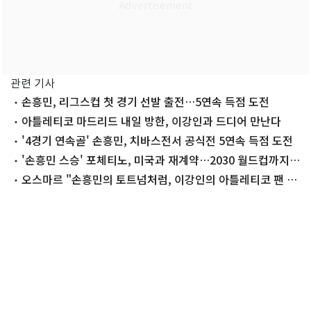
관련 기사
손흥민, 리그스컵 첫 경기 선발 출전…5연속 득점 도전
아틀레티코 마드리드 내일 방한, 이강인과 드디어 만난다
'4경기 연속골' 손흥민, 치바스전서 공식전 5연속 득점 도전
'손흥민 스승' 포체티노, 미국과 재계약…2030 월드컵까지
지도
오스마르 "손흥민의 토트넘처럼, 이강인의 아틀레티코 팬 많
아질 것"