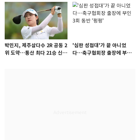
박민지, 제주삼다수 2R 공동 2
'심판 성접대'가 끝 아니었
위 도약…통산 최다 21승 신기
다…축구협회장 출장에 부인
록 도전
3회 동반 '펑펑'