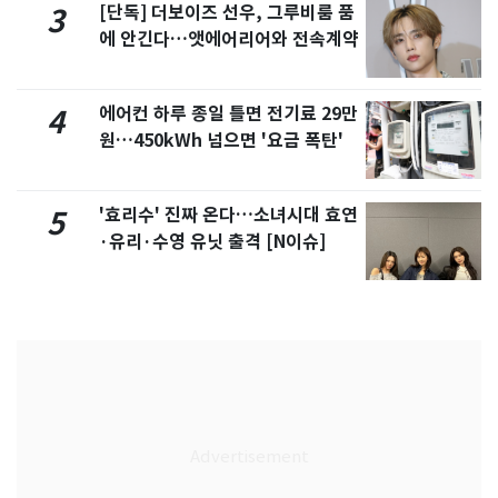
[단독] 더보이즈 선우, 그루비룸 품
3
에 안긴다…앳에어리어와 전속계약
에어컨 하루 종일 틀면 전기료 29만
4
원…450kWh 넘으면 '요금 폭탄'
'효리수' 진짜 온다…소녀시대 효연
5
·유리·수영 유닛 출격 [N이슈]