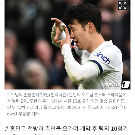
토트넘의 손흥민이 30일(현지시간) 런던의 토트넘 홋스퍼 스타디움에
서 열린 EPL 루턴 타운과 경기서 시즌 15호 골인 역전 결승 골을 터뜨
린 뒤 '찰칵 세리머니'를 하고 있다. 2024. 3. 31 ⓒ 로이터=뉴스1 ⓒ N
ews1 우동명 기자
손흥민은 전방과 측면을 오가며 개막 후 팀의 10경기