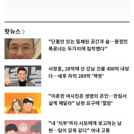
핫뉴스
"단둘만 있는 밀폐된 공간과 술…황정민
폭로녀는 두가지에 집착했다"
서장훈, 28억에 산 강남 건물 450억 내놨
다…세후 차익 280억 '잭팟'
"이혼한 여사친은 생명의 은인…한집서
살게 해달라" 남편 요구에 '절망'
"내 '치부'까지 시모에게 보고하는 남
편…집이 감옥 같다" 아내 고통