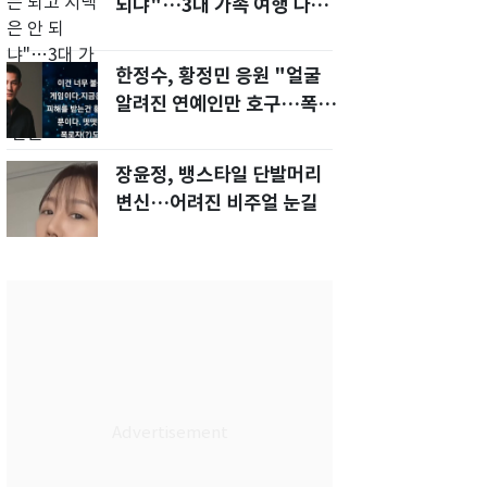
되냐"…3대 가족 여행 다녀
오자, 시모 '발끈'
한정수, 황정민 응원 "얼굴
알려진 연예인만 호구…폭로
녀도 신분 공개해라"
장윤정, 뱅스타일 단발머리
변신…어려진 비주얼 눈길