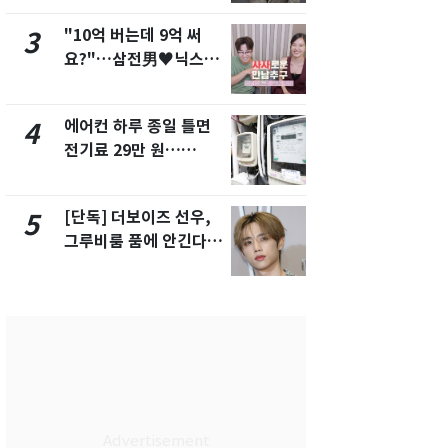
해"
"10억 버는데 9억 써
'일타강사' 
3
8
요?"…삼전男♥닉스女
의 마지막 
3:3 단체소개팅 예능 화
으로 끝나버린
제
에어컨 하루 종일 틀면
[단독] 경찰,
4
9
전기료 29만 원…
제작사 회장
450kWh 넘으면 '요금
시장법 위반
폭탄'
[단독] 더보이즈 선우,
13호 태풍 '
5
10
그루비룸 품에 안긴다…
키나와·가고
앳에어리어와 전속계약
근…26만명