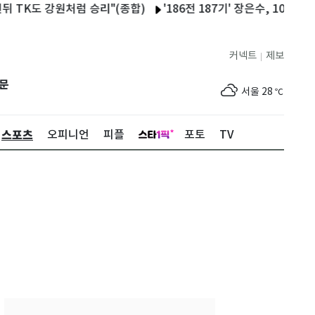
TK도 강원처럼 승리"(종합)
'186전 187기' 장은수, 10년 인내
커넥트
제보
|
제주
29
℃
문
서울
28
℃
부산
25
℃
스포츠
오피니언
피플
포토
TV
대구
28
℃
인천
30
℃
광주
33
℃
대전
30
℃
울산
24
℃
강릉
22
℃
제주
29
℃