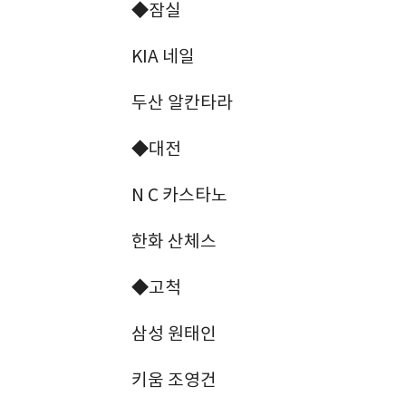
◆잠실
KIA 네일
두산 알칸타라
◆대전
N C 카스타노
한화 산체스
◆고척
삼성 원태인
키움 조영건