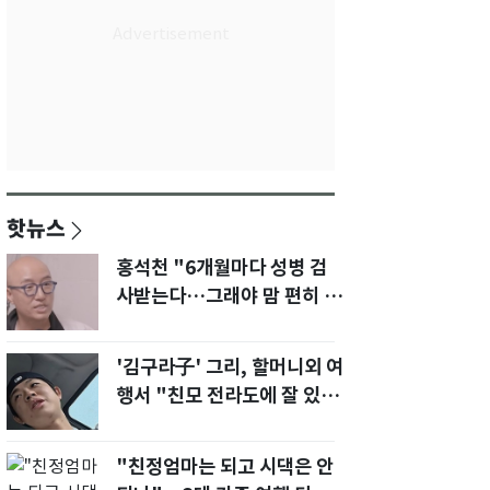
핫뉴스
홍석천 "6개월마다 성병 검
사받는다…그래야 맘 편히 성
생활" 깜짝 고백
'김구라子' 그리, 할머니외 여
행서 "친모 전라도에 잘 있
어"…유튜브서 언급
"친정엄마는 되고 시댁은 안