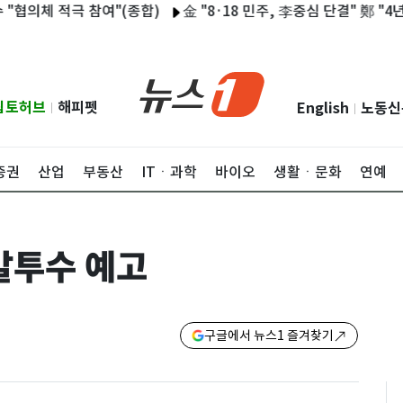
체 적극 참여"(종합)
金 "8·18 민주, 李중심 단결" 鄭 "4년뒤 
립토허브
해피펫
English
노동신
|
|
증권
산업
부동산
ITㆍ과학
바이오
생활ㆍ문화
연예
선발투수 예고
구글에서 뉴스1 즐겨찾기