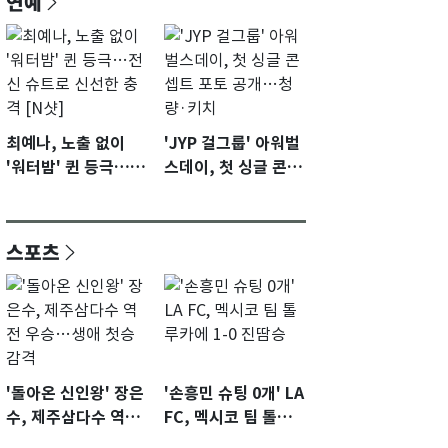
연예
최예나, 노출 없이
'JYP 걸그룹' 아워벌
'워터밤' 퀸 등극…전
스데이, 첫 싱글 콘셉
신 슈트로 신선한 충
트 포토 공개…청량·
격 [N샷]
키치
스포츠
'돌아온 신인왕' 장은
'손흥민 슈팅 0개' LA
수, 제주삼다수 역전
FC, 멕시코 팀 톨루
우승…생애 첫승 감
카에 1-0 진땀승