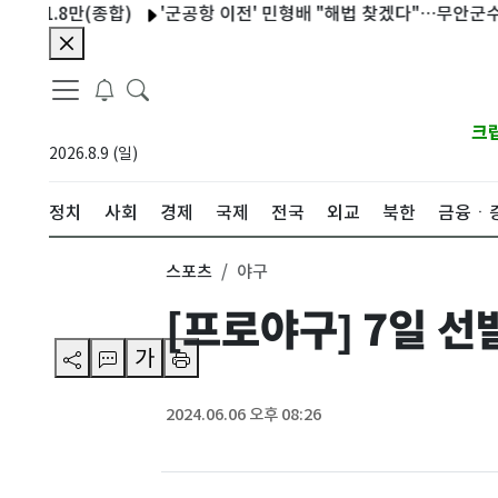
.8만(종합)
'군공항 이전' 민형배 "해법 찾겠다"…무안군수 "협의
크
2026.8.9 (일)
정치
사회
경제
국제
전국
외교
북한
금융ㆍ
스포츠
야구
[프로야구] 7일 
가
2024.06.06 오후 08:26