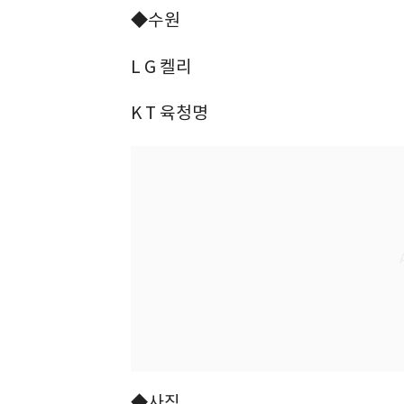
◆수원
L G 켈리
K T 육청명
◆사직