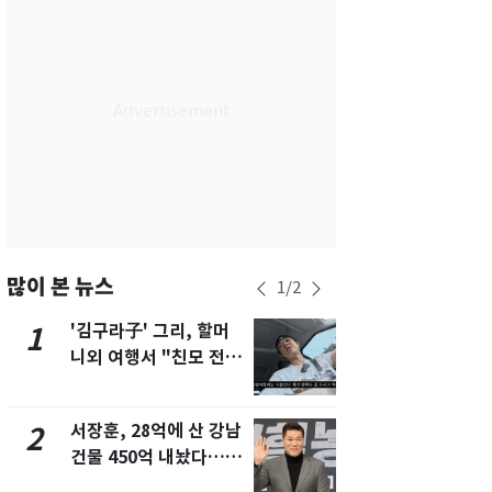
서울
28
℃
부산
25
℃
대구
28
℃
인천
30
℃
광주
33
℃
대전
30
℃
울산
24
℃
많이 본 뉴스
1
/
2
강릉
22
℃
'김구라子' 그리, 할머
'심판 성접대
1
6
니외 여행서 "친모 전라
었다…축구
제주
29
℃
도에 잘 있어"…유튜브
에 부인 3회 
서 언급
서장훈, 28억에 산 강남
회춘실험 억만
2
7
건물 450억 내놨다…세
친 생리혈' 냉동고 보
후 차익 280억 '잭팟'
관…"자궁 