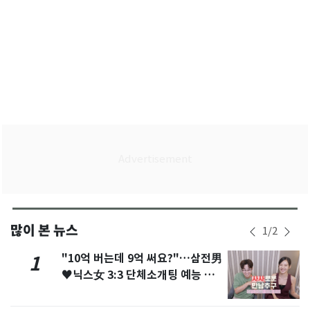
많이 본 뉴스
1
/
2
"10억 버는데 9억 써요?"…삼전男
1
♥닉스女 3:3 단체소개팅 예능 화
제