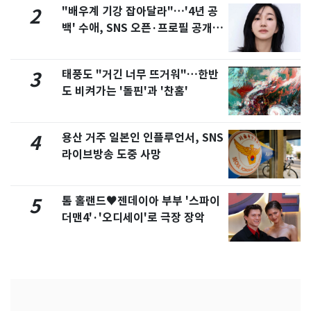
"배우계 기강 잡아달라"…'4년 공
2
백' 수애, SNS 오픈·프로필 공개
화제
태풍도 "거긴 너무 뜨거워"…한반
3
도 비켜가는 '돌핀'과 '찬홈'
용산 거주 일본인 인플루언서, SNS
4
라이브방송 도중 사망
톰 홀랜드♥젠데이아 부부 '스파이
5
더맨4'·'오디세이'로 극장 장악