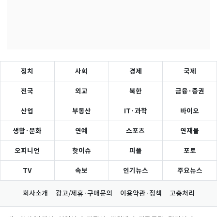
정치
사회
경제
국제
전국
외교
북한
금융·증권
산업
부동산
IT·과학
바이오
생활·문화
연예
스포츠
연재물
오피니언
핫이슈
피플
포토
TV
속보
인기뉴스
주요뉴스
회사소개
광고/제휴·구매문의
이용약관·정책
고충처리