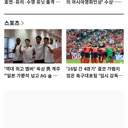
효연·유리·수영 유닛 출격 [N
의 아시아영화인상' 수상…15
이슈]
년만에 부산 온다
스포츠
'역대 최고 멤버' 육상 男 계주
'16일 간 4경기' 결코 가볍지
"일본 가뿐히 넘고 AG 金 따겠
않은 축구대표팀 '임시 감독'
다"
무게