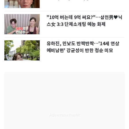
"10억 버는데 9억 써요?"…삼전男♥닉
스女 3:3 단체소개팅 예능 화제
유하진, 민낯도 반짝반짝…'14세 연상
예비남편' 강균성이 반한 청순 미모