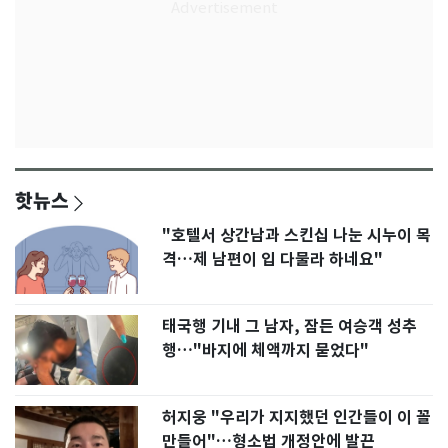
핫뉴스
"호텔서 상간남과 스킨십 나눈 시누이 목
격…제 남편이 입 다물라 하네요"
태국행 기내 그 남자, 잠든 여승객 성추
행…"바지에 체액까지 묻었다"
허지웅 "우리가 지지했던 인간들이 이 꼴
만들어"…형소법 개정안에 발끈