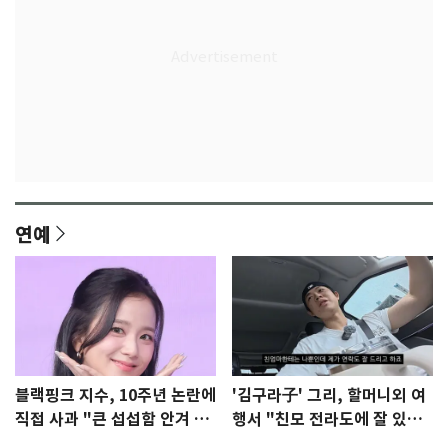
연예
블랙핑크 지수, 10주년 논란에
'김구라子' 그리, 할머니외 여
직접 사과 "큰 섭섭함 안겨 미
행서 "친모 전라도에 잘 있
안"
어"…유튜브서 언급