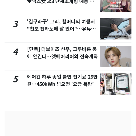
♥닉스女 3:3 단체소개팅 예능 화
제
'김구라子' 그리, 할머니외 여행서
3
"친모 전라도에 잘 있어"…유튜브
서 언급
[단독] 더보이즈 선우, 그루비룸 품
4
에 안긴다…앳에어리어와 전속계약
에어컨 하루 종일 틀면 전기료 29만
5
원…450kWh 넘으면 '요금 폭탄'