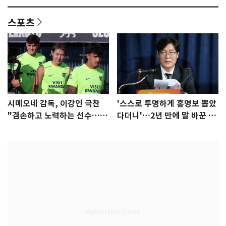
스포츠
시메오네 감독, 이강인 극찬
'스스로 투명하게 홍명보 뽑았
"겸손하고 노력하는 선수…좋
다더니'…2년 만에 말 바꾼 이
은 첫인상"
임생