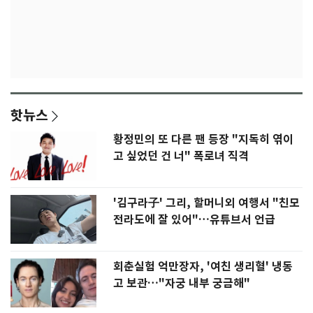
핫뉴스
황정민의 또 다른 팬 등장 "지독히 엮이
고 싶었던 건 너" 폭로녀 직격
'김구라子' 그리, 할머니외 여행서 "친모
전라도에 잘 있어"…유튜브서 언급
회춘실험 억만장자, '여친 생리혈' 냉동
고 보관…"자궁 내부 궁금해"