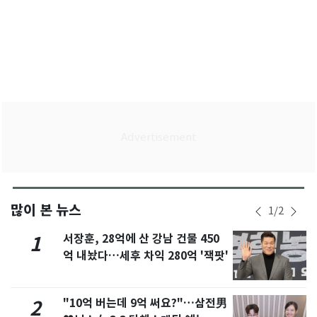
많이 본 뉴스
1
/
2
서장훈, 28억에 산 강남 건물 450
1
억 내놨다…세후 차익 280억 '잭팟'
"10억 버는데 9억 써요?"…삼전男
2