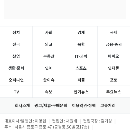
정치
사회
경제
국제
전국
외교
북한
금융·증권
산업
부동산
IT·과학
바이오
생활·문화
연예
스포츠
연재물
오피니언
핫이슈
피플
포토
TV
속보
인기뉴스
주요뉴스
회사소개
광고/제휴·구매문의
이용약관·정책
고충처리
대표이사/발행인 : 이영섭
|
편집인 : 채원배
|
편집국장 : 김기성
|
주소 : 서울시 종로구 종로 47 (공평동,SC빌딩17층)
|