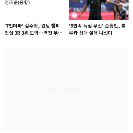
'7언더파' 김주형, 윈덤 챔피
'5연속 득점 무산' 손흥민, 톨
언십 3R 3위 도약…역전 우승
루카 상대 설욕 나선다
정조준(종합)