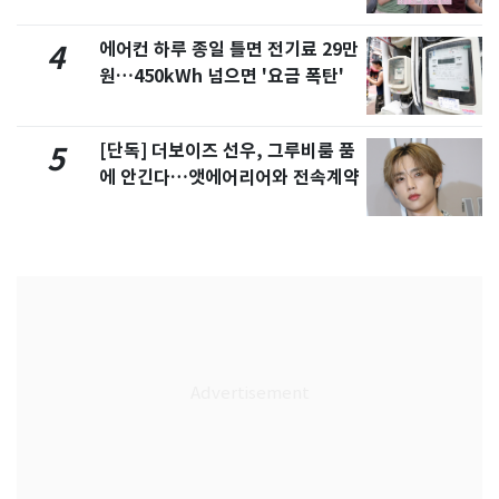
제
에어컨 하루 종일 틀면 전기료 29만
4
원…450kWh 넘으면 '요금 폭탄'
[단독] 더보이즈 선우, 그루비룸 품
5
에 안긴다…앳에어리어와 전속계약