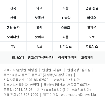
전국
외교
북한
금융·증권
산업
부동산
IT·과학
바이오
생활·문화
연예
스포츠
연재물
오피니언
핫이슈
피플
포토
TV
속보
인기뉴스
주요뉴스
회사소개
광고/제휴·구매문의
이용약관·정책
고충처리
대표이사/발행인 : 이영섭
|
편집인 : 채원배
|
편집국장 : 김기성
|
주소 : 서울시 종로구 종로 47 (공평동,SC빌딩17층)
|
사업자등록번호 : 101-86-62870
|
고충처리인 : 김성환
|
청소년보호책임자 : 안병길
|
통신판매업신고 : 서울종로 0676호
|
등록일 : 2011. 05. 26
|
제호 : 뉴스1코리아(읽기: 뉴스원코리아)
|
대표 전화 : 02-397-7000
|
대표 이메일 :
webmaster@news1.kr