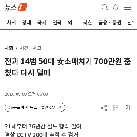
치
사회
경제
국제
전국
외교
북한
금융ㆍ증권
산업
사회
사건ㆍ사고
전과 14범 50대 女소매치기 700만원 훔
쳤다 다시 덜미
2016.09.08 오전 06:00
가
구글에서 뉴스1 즐겨찾기
21세부터 36년간 절도 행각 벌여
경찰 CCTV 200대 추적 후 검거