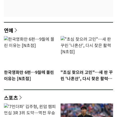
연예
한국영화만 6편…9월에 몰린
"초심 찾으려 고민"…새 판 꾸
이유는 [N초점]
린 '나혼산', 다시 찾은 활력
[N초점]
스포츠