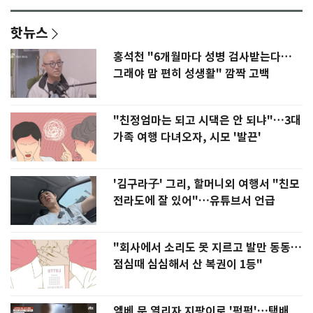
핫뉴스
홍석천 "6개월마다 성병 검사받는다…
그래야 맘 편히 성생활" 깜짝 고백
"친정엄마는 되고 시댁은 안 되냐"…3대
가족 여행 다녀오자, 시모 '발끈'
'김구라子' 그리, 할머니외 여행서 "친모
전라도에 잘 있어"…유튜브서 언급
"회사에서 소리도 못 지르고 발만 동동…
점심때 심심해서 산 복권이 1등"
엘베 문 열리자 지팡이로 '퍽퍽'…택배