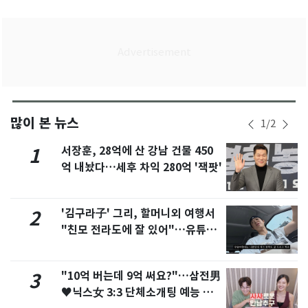
많이 본 뉴스
1
/
2
서장훈, 28억에 산 강남 건물 450
1
억 내놨다…세후 차익 280억 '잭팟'
'김구라子' 그리, 할머니외 여행서
2
"친모 전라도에 잘 있어"…유튜브
서 언급
"10억 버는데 9억 써요?"…삼전男
3
♥닉스女 3:3 단체소개팅 예능 화