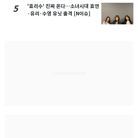
'효리수' 진짜 온다…소녀시대 효연
5
·유리·수영 유닛 출격 [N이슈]