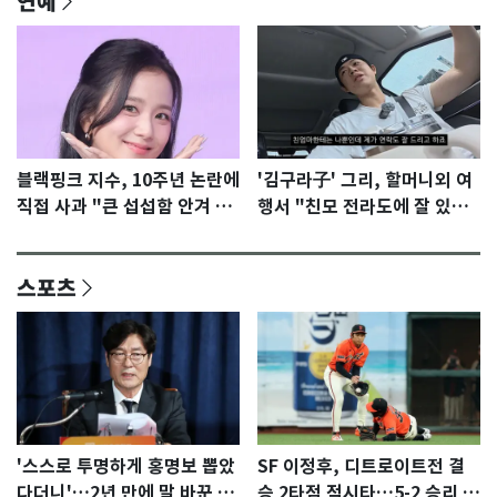
연예
블랙핑크 지수, 10주년 논란에
'김구라子' 그리, 할머니외 여
직접 사과 "큰 섭섭함 안겨 미
행서 "친모 전라도에 잘 있
안"
어"…유튜브서 언급
스포츠
'스스로 투명하게 홍명보 뽑았
SF 이정후, 디트로이트전 결
다더니'…2년 만에 말 바꾼 이
승 2타점 적시타…5-2 승리 견