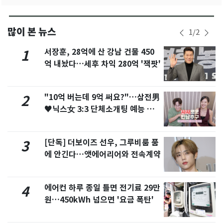
많이 본 뉴스
1
/
2
서장훈, 28억에 산 강남 건물 450
1
억 내놨다…세후 차익 280억 '잭팟'
"10억 버는데 9억 써요?"…삼전男
2
♥닉스女 3:3 단체소개팅 예능 화
제
[단독] 더보이즈 선우, 그루비룸 품
3
에 안긴다…앳에어리어와 전속계약
에어컨 하루 종일 틀면 전기료 29만
4
원…450kWh 넘으면 '요금 폭탄'