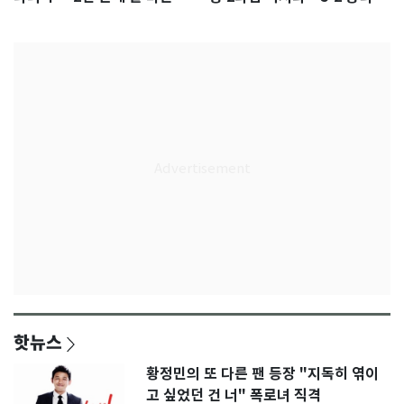
임생
인
핫뉴스
황정민의 또 다른 팬 등장 "지독히 엮이
고 싶었던 건 너" 폭로녀 직격