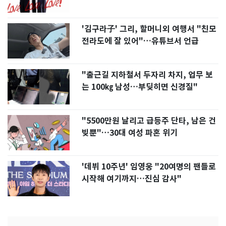
'김구라子' 그리, 할머니외 여행서 "친모
전라도에 잘 있어"…유튜브서 언급
"출근길 지하철서 두자리 차지, 업무 보
는 100㎏ 남성…부딪히면 신경질"
"5500만원 날리고 급등주 단타, 남은 건
빚뿐"…30대 여성 파혼 위기
'데뷔 10주년' 임영웅 "20여명의 팬들로
시작해 여기까지…진심 감사"